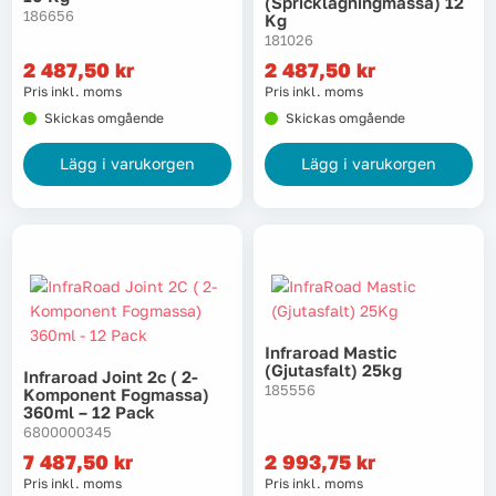
(spricklagningmassa) 12
186656
Kg
Lyft, transport & materialhantering
181026
2 487,50
kr
2 487,50
kr
Maskiner
Pris inkl. moms
Pris inkl. moms
Skickas omgående
Skickas omgående
Maskintillbehör & förbrukning
Lägg i varukorgen
Lägg i varukorgen
Mätinstrument
Oljor & kem
Skydd & kläder
Infraroad Mastic
(gjutasfalt) 25kg
Svets
Infraroad Joint 2c ( 2-
185556
Komponent Fogmassa)
360ml – 12 Pack
Tryckluft
6800000345
7 487,50
kr
2 993,75
kr
Pris inkl. moms
Pris inkl. moms
Trädgård & utemiljö