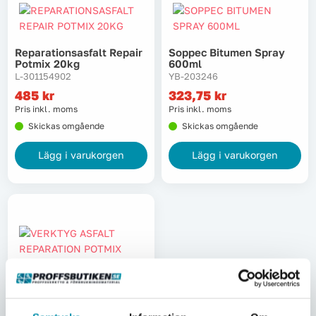
Reparationsasfalt Repair
Soppec Bitumen Spray
Potmix 20kg
600ml
L-301154902
YB-203246
485
kr
323,75
kr
Pris inkl. moms
Pris inkl. moms
Skickas omgående
Skickas omgående
Lägg i varukorgen
Lägg i varukorgen
Verktyg Asfalt Reparation
Potmix 20x20cm
L-301155503