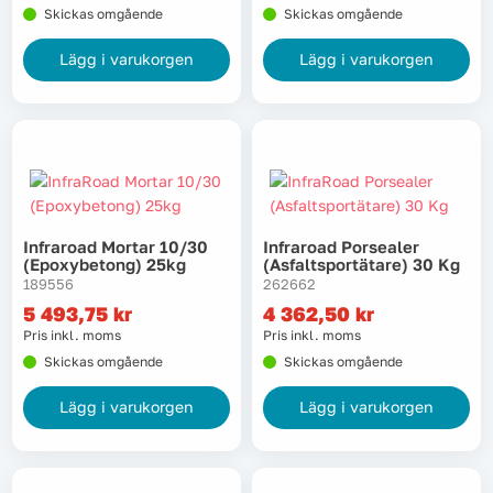
Skickas omgående
Skickas omgående
Tvätt
Lägg i varukorgen
Lägg i varukorgen
Verktyg
Värme, VVS & inomhusklimat
Outlet
Infraroad Mortar 10/30
Infraroad Porsealer
(epoxybetong) 25kg
(asfaltsportätare) 30 Kg
189556
262662
5 493,75
kr
4 362,50
kr
Hem
Kampanjer
Pris inkl. moms
Pris inkl. moms
Skickas omgående
Skickas omgående
Varumärken
Videoklipp
Lägg i varukorgen
Lägg i varukorgen
Om oss
Kontakta oss