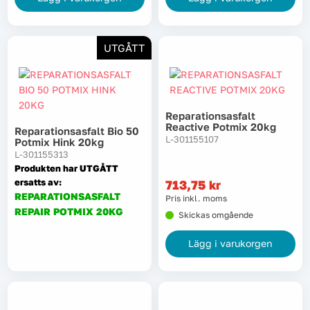
UTGÅTT
Reparationsasfalt
Reactive Potmix 20kg
Reparationsasfalt Bio 50
L-301155107
Potmix Hink 20kg
L-301155313
Produkten har UTGÅTT
ersatts av:
713,75
kr
REPARATIONSASFALT
Pris inkl. moms
REPAIR POTMIX 20KG
Skickas omgående
Lägg i varukorgen