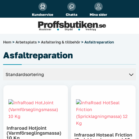
Alla priser visas
inkl.
moms!
Kundservice
Chatta
Mina sidor
Företag
Privat
Produktsökning
Hem
>
Arbetsplats
>
Asfaltering & tillbehör
> Asfaltreparation
Arbetsplats
Asfaltreparation
El & belysning
Fordonsbelysning & lastbilstillbehör
Förbrukningsmaterial
Garage & verkstad
Infraroad Hotjoint
Laserinstrument
(varmförseglingsmassa)
Infraroad Hotseal Friction
10 Kg