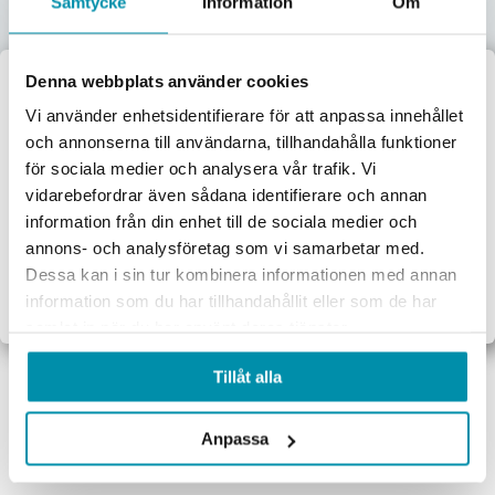
Samtycke
Information
Om
1 350
kr
Pris inkl. moms
Skickas omgående
Denna webbplats använder cookies
Välkommen till
Vi använder enhetsidentifierare för att anpassa innehållet
Lägg i varukorgen
och annonserna till användarna, tillhandahålla funktioner
Proffsbutiken
för sociala medier och analysera vår trafik. Vi
vidarebefordrar även sådana identifierare och annan
Jag handlar som:
information från din enhet till de sociala medier och
Företag
Privat
annons- och analysföretag som vi samarbetar med.
Dessa kan i sin tur kombinera informationen med annan
Exkl. moms
Inkl. moms
information som du har tillhandahållit eller som de har
samlat in när du har använt deras tjänster.
Tillåt alla
Snabba leveranser över hela sverige
Anpassa
Fri frakt vid köp över 4 990 kr