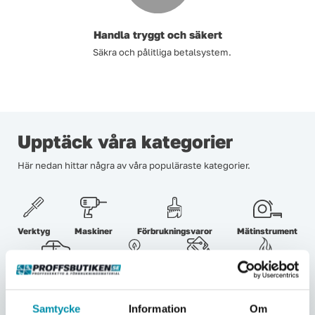
Handla tryggt och säkert
Säkra och pålitliga betalsystem.
Upptäck våra kategorier
Här nedan hittar några av våra populäraste kategorier.
Verktyg
Maskiner
Förbrukningsvaror
Mätinstrument
Garage & verkstad
El & belysning
Oljor & kem
Gasol & lödning
Samtycke
Information
Om
Lås & beslag