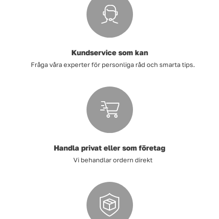
Tvätt
Verktyg
Kundservice som kan
Fråga våra experter för personliga råd och smarta tips.
Värme, VVS & inomhusklimat
Outlet
Hem
Kampanjer
Handla privat eller som företag
Vi behandlar ordern direkt
Varumärken
Videoklipp
Om oss
Kontakta oss