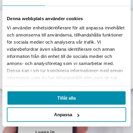
Denna webbplats använder cookies
Välkommen till
Vi använder enhetsidentifierare för att anpassa innehållet
och annonserna till användarna, tillhandahålla funktioner
Proffsbutiken
för sociala medier och analysera vår trafik. Vi
vidarebefordrar även sådana identifierare och annan
Jag handlar som:
information från din enhet till de sociala medier och
Företag
Privat
annons- och analysföretag som vi samarbetar med.
Dessa kan i sin tur kombinera informationen med annan
Exkl. moms
Inkl. moms
information som du har tillhandahållit eller som de har
samlat in när du har använt deras tjänster.
Tillåt alla
Anpassa