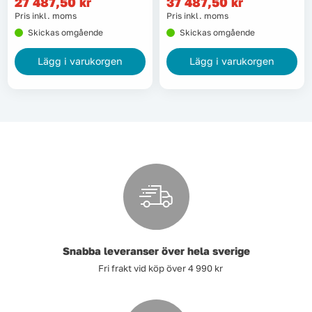
27 487,50
kr
37 487,50
kr
Lyft, transport & materialhantering
Pris inkl. moms
Pris inkl. moms
Skickas omgående
Skickas omgående
Maskiner
Lägg i varukorgen
Lägg i varukorgen
Maskintillbehör & förbrukning
Mätinstrument
Oljor & kem
Skydd & kläder
Svets
Snabba leveranser över hela sverige
Fri frakt vid köp över 4 990 kr
Tryckluft
Trädgård & utemiljö