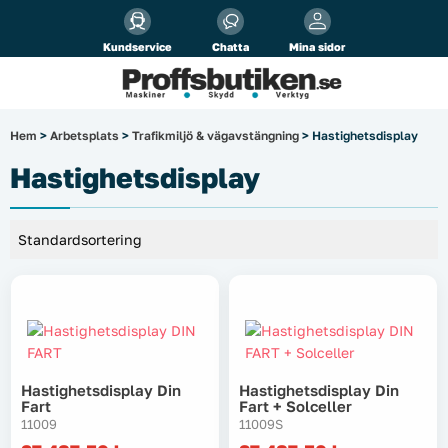
Alla priser visas
inkl.
moms!
Kundservice
Chatta
Mina sidor
Företag
Privat
Produktsökning
Hem
>
Arbetsplats
>
Trafikmiljö & vägavstängning
> Hastighetsdisplay
Arbetsplats
Hastighetsdisplay
El & belysning
Fordonsbelysning & lastbilstillbehör
Förbrukningsmaterial
Garage & verkstad
Hastighetsdisplay Din
Hastighetsdisplay Din
Fart
Fart + Solceller
Laserinstrument
11009
11009S