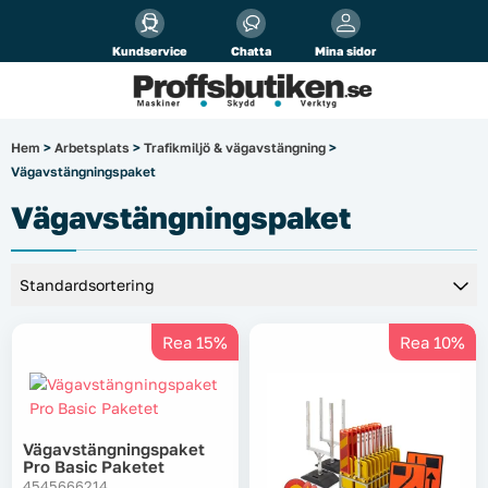
Alla priser visas
inkl.
moms!
Kundservice
Chatta
Mina sidor
Företag
Privat
Produktsökning
Hem
>
Arbetsplats
>
Trafikmiljö & vägavstängning
>
Vägavstängningspaket
Arbetsplats
Vägavstängningspaket
El & belysning
Fordonsbelysning & lastbilstillbehör
Rea 15%
Rea 10%
Förbrukningsmaterial
Garage & verkstad
Vägavstängningspaket
Laserinstrument
Pro Basic Paketet
4545666214