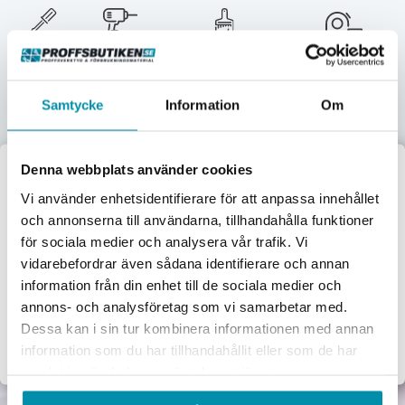
Verktyg
Maskiner
Förbrukningsvaror
Mätinstrument
Garage & verkstad
El & belysning
Oljor & kem
Gasol & lödning
Samtycke
Information
Om
Lås & beslag
Denna webbplats använder cookies
Välkommen till
Vi använder enhetsidentifierare för att anpassa innehållet
och annonserna till användarna, tillhandahålla funktioner
Proffsbutiken
för sociala medier och analysera vår trafik. Vi
vidarebefordrar även sådana identifierare och annan
Jag handlar som:
information från din enhet till de sociala medier och
Företag
Privat
annons- och analysföretag som vi samarbetar med.
Dessa kan i sin tur kombinera informationen med annan
Exkl. moms
Inkl. moms
information som du har tillhandahållit eller som de har
samlat in när du har använt deras tjänster.