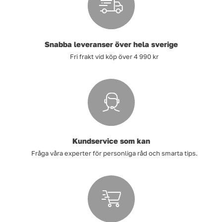
Tvätt
Snabba leveranser över hela sverige
Verktyg
Fri frakt vid köp över 4 990 kr
Värme, VVS & inomhusklimat
Outlet
Kundservice som kan
Hem
Kampanjer
Fråga våra experter för personliga råd och smarta tips.
Varumärken
Videoklipp
Om oss
Kontakta oss