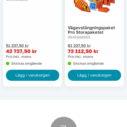
Lyft, transport & materialhantering
Maskiner
Vägavstängningspaket
Pro Storapaketet
Maskintillbehör & förbrukning
4545666655
Det
Det
Det
Det
51 237,50
kr
81 237,50
kr
ursprungliga
nuvarande
ursprungliga
nuvarande
43 737,50
kr
73 112,50
kr
Mätinstrument
priset
priset
priset
priset
Pris inkl. moms
Pris inkl. moms
var:
är:
var:
är:
Skickas omgående
Skickas omgående
51
43
81
73
Oljor & kem
237,50 kr.
737,50 kr.
237,50 kr.
112,50 kr.
Lägg i varukorgen
Lägg i varukorgen
Skydd & kläder
Svets
Tryckluft
Trädgård & utemiljö