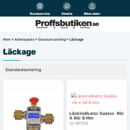
Alla priser visas
inkl.
moms!
Kundservice
Chatta
Mina sidor
Företag
Privat
Produktsökning
Hem
>
Arbetsplats
>
Gasolutrustning
> Läckage
Arbetsplats
Läckage
El & belysning
Fordonsbelysning & lastbilstillbehör
Förbrukningsmaterial
Garage & verkstad
Läckindikator Gaslox Rör
X Rör 8 Mm
Laserinstrument
LG-487012