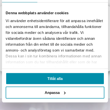
Denna webbplats använder cookies
Välkommen till
Vi använder enhetsidentifierare för att anpassa innehållet
Upptäck våra kategorier
och annonserna till användarna, tillhandahålla funktioner
Proffsbutiken
för sociala medier och analysera vår trafik. Vi
Här nedan hittar några av våra populäraste kategorier.
vidarebefordrar även sådana identifierare och annan
Jag handlar som:
information från din enhet till de sociala medier och
Företag
Privat
annons- och analysföretag som vi samarbetar med.
Dessa kan i sin tur kombinera informationen med annan
Exkl. moms
Inkl. moms
Verktyg
Maskiner
Förbrukningsvaror
Mätinstrument
information som du har tillhandahållit eller som de har
samlat in när du har använt deras tjänster.
Garage & verkstad
El & belysning
Oljor & kem
Gasol & lödning
Tillåt alla
Lås & beslag
Anpassa