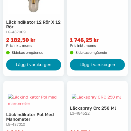
Lyft, transport & materialhantering
Läckindikator 12 Rör X 12
Maskiner
Rör
LG-487009
Maskintillbehör & förbrukning
2 182,50
kr
1 746,25
kr
Pris inkl. moms
Pris inkl. moms
Mätinstrument
Skickas omgående
Skickas omgående
Lägg i varukorgen
Lägg i varukorgen
Oljor & kem
Skydd & kläder
Svets
Läckspray Crc 250 Ml
Tryckluft
LG-484522
Läckindikator Pol Med
Manometer
LG-487010
Trädgård & utemiljö