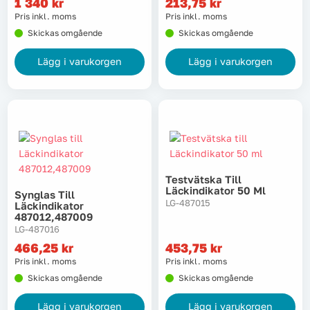
1 340
kr
213,75
kr
Pris inkl. moms
Pris inkl. moms
Tvätt
Skickas omgående
Skickas omgående
Lägg i varukorgen
Lägg i varukorgen
Verktyg
Värme, VVS & inomhusklimat
Outlet
Testvätska Till
Läckindikator 50 Ml
Synglas Till
Hem
Kampanjer
LG-487015
Läckindikator
487012,487009
LG-487016
Varumärken
Videoklipp
466,25
kr
453,75
kr
Pris inkl. moms
Pris inkl. moms
Skickas omgående
Skickas omgående
Om oss
Kontakta oss
Lägg i varukorgen
Lägg i varukorgen