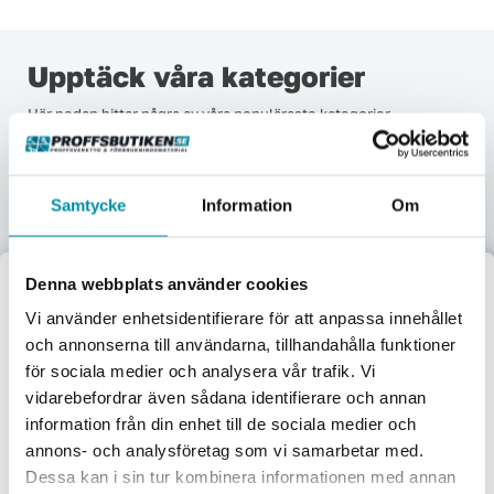
Upptäck våra kategorier
Här nedan hittar några av våra populäraste kategorier.
Samtycke
Information
Om
Verktyg
Maskiner
Förbrukningsvaror
Mätinstrument
Garage & verkstad
El & belysning
Oljor & kem
Gasol & lödning
Denna webbplats använder cookies
Välkommen till
Vi använder enhetsidentifierare för att anpassa innehållet
Lås & beslag
och annonserna till användarna, tillhandahålla funktioner
Proffsbutiken
för sociala medier och analysera vår trafik. Vi
vidarebefordrar även sådana identifierare och annan
Jag handlar som:
information från din enhet till de sociala medier och
Företag
Privat
annons- och analysföretag som vi samarbetar med.
Dessa kan i sin tur kombinera informationen med annan
Exkl. moms
Inkl. moms