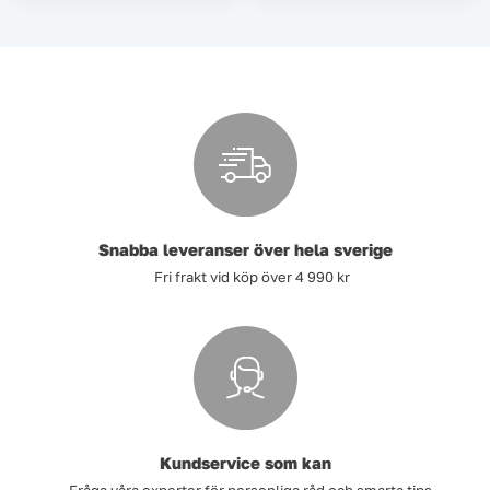
Tvätt
Verktyg
Värme, VVS & inomhusklimat
Outlet
Snabba leveranser över hela sverige
Fri frakt vid köp över 4 990 kr
Hem
Kampanjer
Varumärken
Videoklipp
Om oss
Kontakta oss
Kundservice som kan