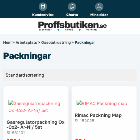
Alla priser visas
inkl.
moms!
Kundservice
Chatta
Mina sidor
Företag
Privat
Produktsökning
Hem
>
Arbetsplats
>
Gasolutrustning
> Packningar
Arbetsplats
Packningar
El & belysning
Fordonsbelysning & lastbilstillbehör
Förbrukningsmaterial
Garage & verkstad
Rimac Packning Map
SI-152025
Gasregulatorpackning Ox
-co2- Ar-Ni/ 5st
Laserinstrument
SI-661101