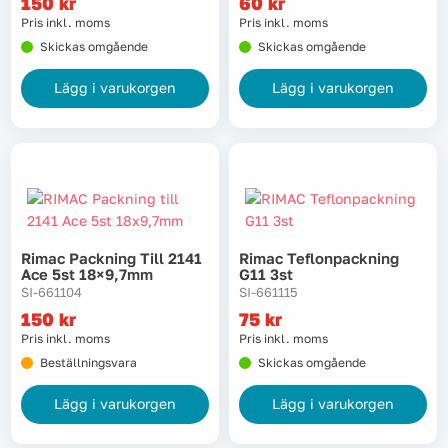
150
kr
60
kr
Lyft, transport & materialhantering
Pris inkl. moms
Pris inkl. moms
Skickas omgående
Skickas omgående
Maskiner
Lägg i varukorgen
Lägg i varukorgen
Maskintillbehör & förbrukning
Mätinstrument
Oljor & kem
Rimac Packning Till 2141
Rimac Teflonpackning
Ace 5st 18×9,7mm
G11 3st
Skydd & kläder
SI-661104
SI-661115
150
kr
75
kr
Svets
Pris inkl. moms
Pris inkl. moms
Beställningsvara
Skickas omgående
Tryckluft
Lägg i varukorgen
Lägg i varukorgen
Trädgård & utemiljö