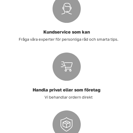
Tvätt
Verktyg
Kundservice som kan
Fråga våra experter för personliga råd och smarta tips.
Värme, VVS & inomhusklimat
Outlet
Hem
Kampanjer
Handla privat eller som företag
Vi behandlar ordern direkt
Varumärken
Videoklipp
Om oss
Kontakta oss