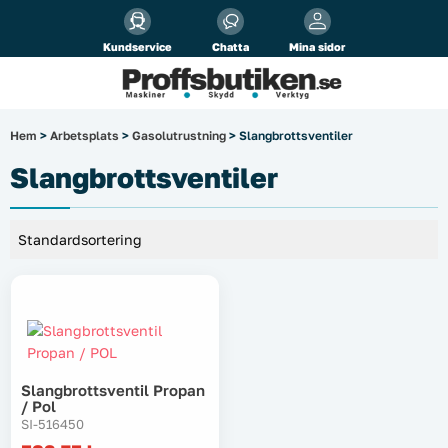
Alla priser visas
inkl.
moms!
Kundservice
Chatta
Mina sidor
Företag
Privat
Produktsökning
Hem
>
Arbetsplats
>
Gasolutrustning
> Slangbrottsventiler
Arbetsplats
Slangbrottsventiler
El & belysning
Fordonsbelysning & lastbilstillbehör
Förbrukningsmaterial
Garage & verkstad
Slangbrottsventil Propan
/ Pol
Laserinstrument
SI-516450