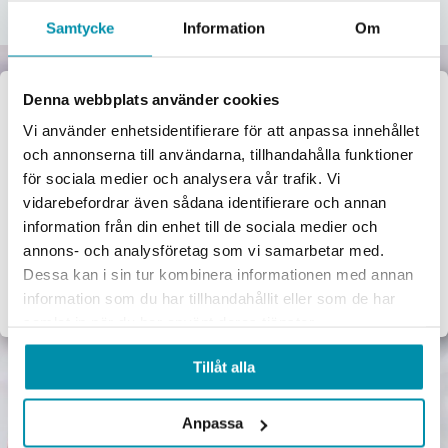
Samtycke
Information
Om
Denna webbplats använder cookies
Välkommen till
Vi använder enhetsidentifierare för att anpassa innehållet
och annonserna till användarna, tillhandahålla funktioner
Proffsbutiken
för sociala medier och analysera vår trafik. Vi
vidarebefordrar även sådana identifierare och annan
Jag handlar som:
information från din enhet till de sociala medier och
Företag
Privat
annons- och analysföretag som vi samarbetar med.
Dessa kan i sin tur kombinera informationen med annan
Exkl. moms
Inkl. moms
information som du har tillhandahållit eller som de har
samlat in när du har använt deras tjänster.
Tillåt alla
Anpassa