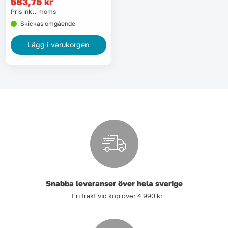
583,75
kr
Lyft, transport & materialhantering
Pris inkl. moms
Skickas omgående
Maskiner
Lägg i varukorgen
Maskintillbehör & förbrukning
Mätinstrument
Oljor & kem
Skydd & kläder
Svets
Snabba leveranser över hela sverige
Fri frakt vid köp över 4 990 kr
Tryckluft
Trädgård & utemiljö