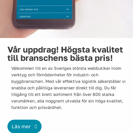
Spillhantering
Vår uppdrag! Högsta kvalitet
till branschens bästa pris!
Brunnstätning
Välkommen till en av Sveriges största webbutiker inom
verktyg och förnödenheter för industri- och
byggbranschen. Med vår effektiva logistik säkerställer vi
snabba och pålitliga leveranser direkt till dig. Du får
tillgång till ett brett sortiment från över 800 starka
varumärken, alla noggrant utvalda för sin höga kvalitet,
Övriga produkter inom miljöskydd
funktion och prisvärdhet.
Läs mer