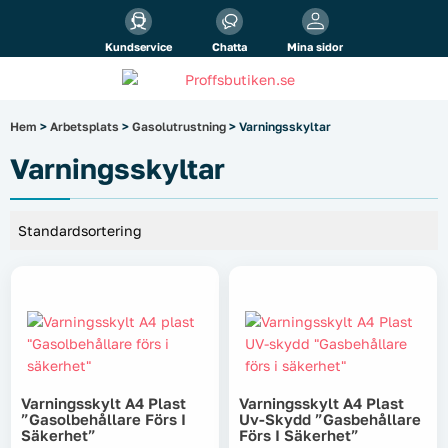
Alla priser visas
inkl.
moms!
Kundservice
Chatta
Mina sidor
Företag
Privat
Produktsökning
Hem
>
Arbetsplats
>
Gasolutrustning
> Varningsskyltar
Arbetsplats
Varningsskyltar
Varningsskylt A4 Plast
Varningsskylt A4 Plast
”gasolbehållare Förs I
Uv-Skydd ”gasbehållare
Säkerhet”
Förs I Säkerhet”