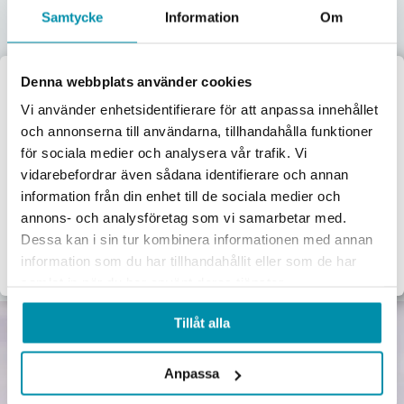
Samtycke
Information
Om
Upptäck våra kategorier
Här nedan hittar några av våra populäraste kategorier.
Denna webbplats använder cookies
Hantverkarknivar
Välkommen till
Vi använder enhetsidentifierare för att anpassa innehållet
Krattor
och annonserna till användarna, tillhandahålla funktioner
Proffsbutiken
för sociala medier och analysera vår trafik. Vi
Verktyg
Maskiner
Förbrukningsvaror
Mätinstrument
vidarebefordrar även sådana identifierare och annan
Jag handlar som:
information från din enhet till de sociala medier och
Garage & verkstad
El & belysning
Oljor & kem
Gasol & lödning
Företag
Privat
annons- och analysföretag som vi samarbetar med.
Dessa kan i sin tur kombinera informationen med annan
Exkl. moms
Inkl. moms
Lås & beslag
information som du har tillhandahållit eller som de har
Linjefärg
samlat in när du har använt deras tjänster.
Tillåt alla
Anpassa