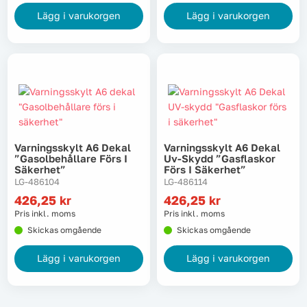
Asfaltgryta & Asfaltkokare
Lägg i varukorgen
Lägg i varukorgen
Asfaltklister & Bitumen
Asfaltreparation
Varningsskylt A6 Dekal
Varningsskylt A6 Dekal
”gasolbehållare Förs I
Uv-Skydd ”gasflaskor
Säkerhet”
Förs I Säkerhet”
LG-486104
LG-486114
Asfaltskrapa
426,25
kr
426,25
kr
Pris inkl. moms
Pris inkl. moms
Asfaltskritor
Skickas omgående
Skickas omgående
Asfaltspray
Lägg i varukorgen
Lägg i varukorgen