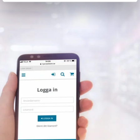
Markeringsfärg
Markörhandtag
Mäthjul
Microavfettning