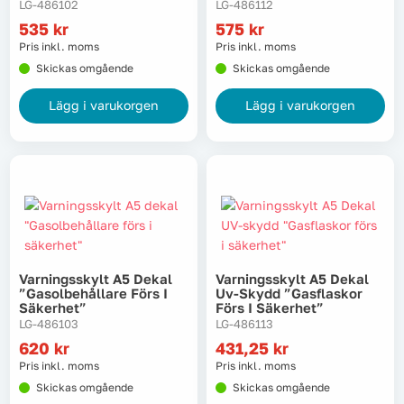
LG-486102
LG-486112
535
kr
575
kr
Pris inkl. moms
Pris inkl. moms
Skickas omgående
Skickas omgående
Arbetstält
Lägg i varukorgen
Lägg i varukorgen
Asfaltering & tillbehör
Varningsskylt A5 Dekal
Varningsskylt A5 Dekal
”gasolbehållare Förs I
Uv-Skydd ”gasflaskor
Säkerhet”
Förs I Säkerhet”
LG-486103
LG-486113
620
kr
431,25
kr
Pris inkl. moms
Pris inkl. moms
Skickas omgående
Skickas omgående