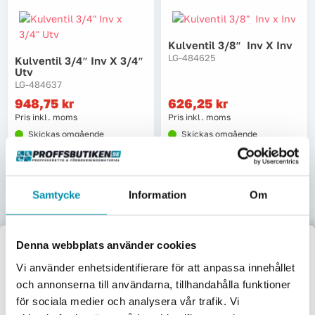
Kulventil 3/8″ Inv X Inv
LG-484625
Kulventil 3/4″ Inv X 3/4″
Utv
LG-484637
948,75
kr
626,25
kr
Pris inkl. moms
Pris inkl. moms
Skickas omgående
Skickas omgående
Lägg i varukorgen
Lägg i varukorgen
Samtycke
Information
Om
Denna webbplats använder cookies
Välkommen till
Vi använder enhetsidentifierare för att anpassa innehållet
Kulventil 3/8″ Inv X 3/8″
Manuell Omkastare 3 X
och annonserna till användarna, tillhandahålla funktioner
Proffsbutiken
Utv
Pol Inv
för sociala medier och analysera vår trafik. Vi
LG-484627
LG-484220