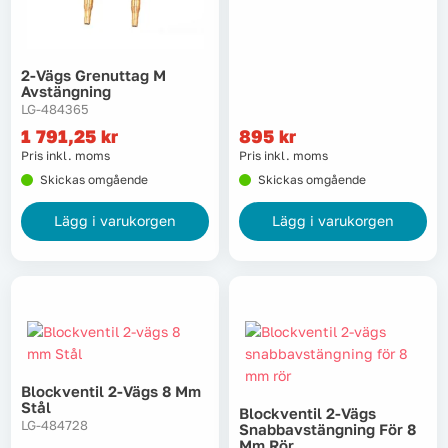
Lyft, transport & materialhantering
2-Vägs Grenuttag M
Maskiner
Avstängning
LG-484365
Maskintillbehör & förbrukning
1 791,25
kr
895
kr
Pris inkl. moms
Pris inkl. moms
Mätinstrument
Skickas omgående
Skickas omgående
Lägg i varukorgen
Lägg i varukorgen
Oljor & kem
Skydd & kläder
Svets
Tryckluft
Blockventil 2-Vägs 8 Mm
Stål
Blockventil 2-Vägs
LG-484728
Snabbavstängning För 8
Trädgård & utemiljö
Mm Rör