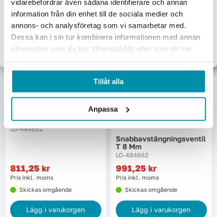
vidarebefordrar även sådana identifierare och annan
Jag handlar som:
643,75
kr
3 396,25
kr
information från din enhet till de sociala medier och
Pris inkl. moms
Pris inkl. moms
Företag
Privat
annons- och analysföretag som vi samarbetar med.
Skickas omgående
Skickas omgående
Dessa kan i sin tur kombinera informationen med annan
Exkl. moms
Inkl. moms
information som du har tillhandahållit eller som de har
Lägg i varukorgen
Lägg i varukorgen
samlat in när du har använt deras tjänster.
Tillåt alla
Anpassa
Rak Ventil 8 Mm Stål
LG-484652
Snabbavstängningsventil
T 8 Mm
LG-484662
811,25
kr
991,25
kr
Pris inkl. moms
Pris inkl. moms
Skickas omgående
Skickas omgående
Lägg i varukorgen
Lägg i varukorgen