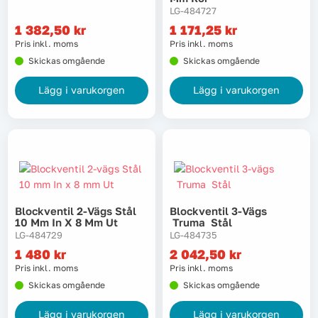
LG-484727
1 382,50
kr
1 171,25
kr
Tvätt
Pris inkl. moms
Pris inkl. moms
Skickas omgående
Skickas omgående
Verktyg
Lägg i varukorgen
Lägg i varukorgen
Värme, VVS & inomhusklimat
Outlet
Hem
Kampanjer
Blockventil 2-Vägs Stål
Blockventil 3-Vägs
10 Mm In X 8 Mm Ut
Truma Stål
LG-484729
LG-484735
Varumärken
Videoklipp
1 480
kr
2 042,50
kr
Pris inkl. moms
Pris inkl. moms
Skickas omgående
Skickas omgående
Om oss
Kontakta oss
Lägg i varukorgen
Lägg i varukorgen