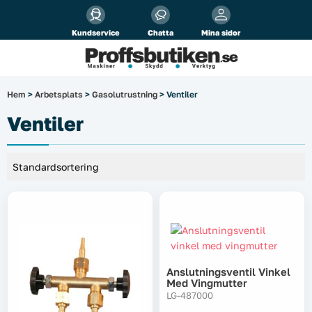
Alla priser visas
inkl.
moms!
Kundservice
Chatta
Mina sidor
Företag
Privat
Produktsökning
Hem
>
Arbetsplats
>
Gasolutrustning
> Ventiler
Arbetsplats
Ventiler
El & belysning
Fordonsbelysning & lastbilstillbehör
Förbrukningsmaterial
Garage & verkstad
Anslutningsventil Vinkel
Med Vingmutter
Laserinstrument
LG-487000