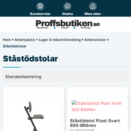
Alla priser visas
inkl.
moms!
Kundservice
Chatta
Mina sidor
Företag
Privat
Produktsökning
Hem
>
Arbetsplats
>
Lager & industriinredning
>
Arbetsstolar
>
Ståstödstolar
Arbetsplats
Ståstödstolar
El & belysning
Fordonsbelysning & lastbilstillbehör
Förbrukningsmaterial
Garage & verkstad
Ståstödstol Plast Svart
Laserinstrument
500-850mm
GI-101020105