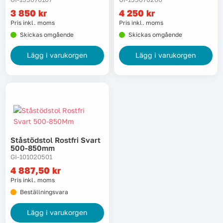
3 850
kr
4 250
kr
Tvätt
Pris inkl. moms
Pris inkl. moms
Skickas omgående
Skickas omgående
Verktyg
Lägg i varukorgen
Lägg i varukorgen
Värme, VVS & inomhusklimat
Outlet
Ståstödstol Rostfri Svart
Hem
Kampanjer
500-850mm
GI-101020501
4 887,50
kr
Varumärken
Videoklipp
Pris inkl. moms
Beställningsvara
Om oss
Kontakta oss
Lägg i varukorgen