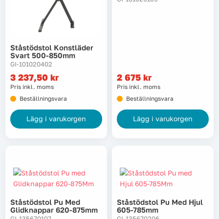
Lyft, transport & materialhantering
Maskiner
Ståstödstol Konstläder
Svart 500-850mm
Maskintillbehör & förbrukning
GI-101020402
3 237,50
kr
2 675
kr
Pris inkl. moms
Pris inkl. moms
Mätinstrument
Beställningsvara
Beställningsvara
Oljor & kem
Lägg i varukorgen
Lägg i varukorgen
Skydd & kläder
Svets
Tryckluft
Ståstödstol Pu Med
Ståstödstol Pu Med Hjul
Glidknappar 620-875mm
605-785mm
Trädgård & utemiljö
GI-135670107
GI-135670206