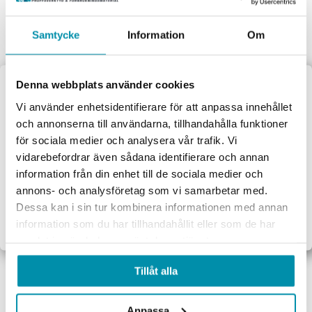
Fråga våra experter för personliga råd och smarta tips.
Samtycke
Information
Om
Denna webbplats använder cookies
Välkommen till
Vi använder enhetsidentifierare för att anpassa innehållet
och annonserna till användarna, tillhandahålla funktioner
Proffsbutiken
Handla privat eller som företag
för sociala medier och analysera vår trafik. Vi
Vi behandlar ordern direkt
vidarebefordrar även sådana identifierare och annan
Jag handlar som:
information från din enhet till de sociala medier och
Företag
Privat
annons- och analysföretag som vi samarbetar med.
Dessa kan i sin tur kombinera informationen med annan
Exkl. moms
Inkl. moms
information som du har tillhandahållit eller som de har
samlat in när du har använt deras tjänster.
Handla tryggt och säkert
Tillåt alla
Säkra och pålitliga betalsystem.
Anpassa