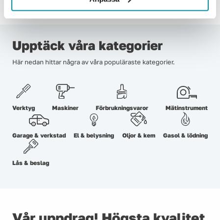
Upptäck våra kategorier
Här nedan hittar några av våra populäraste kategorier.
Verktyg
Maskiner
Förbrukningsvaror
Mätinstrument
Garage & verkstad
El & belysning
Oljor & kem
Gasol & lödning
Lås & beslag
Vår uppdrag! Högsta kvalitet