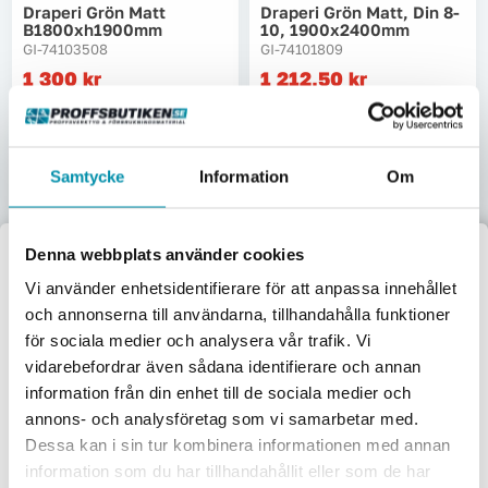
Draperi Grön Matt
Draperi Grön Matt, Din 8-
B1800xh1900mm
10, 1900x2400mm
GI-74103508
GI-74101809
1 300
kr
1 212,50
kr
Pris inkl. moms
Pris inkl. moms
Skickas omgående
Beställningsvara
Lägg i varukorgen
Lägg i varukorgen
Samtycke
Information
Om
Denna webbplats använder cookies
Välkommen till
Vi använder enhetsidentifierare för att anpassa innehållet
och annonserna till användarna, tillhandahålla funktioner
Proffsbutiken
för sociala medier och analysera vår trafik. Vi
Draperi Grön Täckande
vidarebefordrar även sådana identifierare och annan
Ral 6026 M2
Jag handlar som:
Draperi Grön Transparent
information från din enhet till de sociala medier och
GI-921008
1900x1900mm
Företag
Privat
GI-74102609
annons- och analysföretag som vi samarbetar med.
462,50
kr
1 087,50
kr
Dessa kan i sin tur kombinera informationen med annan
Exkl. moms
Inkl. moms
Pris inkl. moms
Pris inkl. moms
information som du har tillhandahållit eller som de har