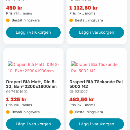
450
kr
1 112,50
kr
Tvätt
Pris inkl. moms
Pris inkl. moms
Beställningsvara
Beställningsvara
Verktyg
Lägg i varukorgen
Lägg i varukorgen
Värme, VVS & inomhusklimat
Outlet
Draperi Blå Matt, Din 8-
Draperi Blå Täckande Ral
Hem
Kampanjer
10, Bxh=2200x1900mm
5002 M2
GI-74101601
GI-921007
1 225
kr
462,50
kr
Varumärken
Videoklipp
Pris inkl. moms
Pris inkl. moms
Beställningsvara
Beställningsvara
Om oss
Kontakta oss
Lägg i varukorgen
Lägg i varukorgen