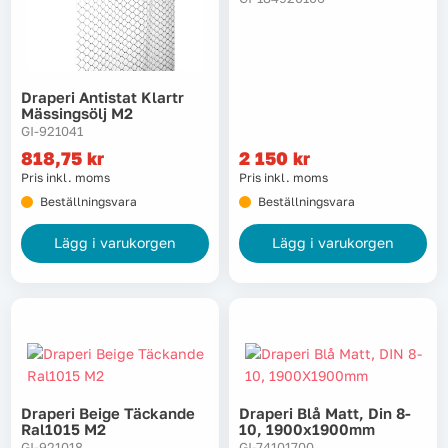
Lyft, transport & materialhantering
Maskiner
Draperi Antistat Klartr
Mässingsölj M2
Maskintillbehör & förbrukning
GI-921041
818,75
kr
2 150
kr
Pris inkl. moms
Pris inkl. moms
Mätinstrument
Beställningsvara
Beställningsvara
Oljor & kem
Lägg i varukorgen
Lägg i varukorgen
Skydd & kläder
Svets
Tryckluft
Draperi Beige Täckande
Draperi Blå Matt, Din 8-
Ral1015 M2
10, 1900x1900mm
Trädgård & utemiljö
GI-921018
GI-74101700