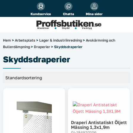
Alla priser visas
inkl.
moms!
Kundservice
Chatta
Mina sidor
Företag
Privat
Produktsökning
Hem
>
Arbetsplats
>
Lager & industriinredning
>
Avskärmning och
Bullerdämpning
>
Draperier
> Skyddsdraperier
Arbetsplats
Skyddsdraperier
El & belysning
Fordonsbelysning & lastbilstillbehör
Förbrukningsmaterial
Garage & verkstad
Draperi Antistatiskt Öljett
Laserinstrument
Mässing 1,3x1,9m
GI-184920106