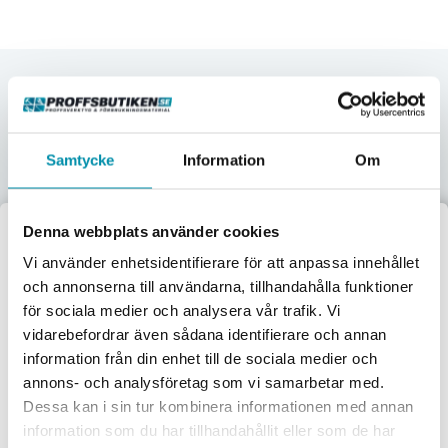
Upptäck våra kategorier
Här nedan hittar några av våra populäraste kategorier.
Samtycke
Information
Om
Verktyg
Maskiner
Förbrukningsvaror
Mätinstrument
Denna webbplats använder cookies
Välkommen till
Vi använder enhetsidentifierare för att anpassa innehållet
Garage & verkstad
El & belysning
Oljor & kem
Gasol & lödning
och annonserna till användarna, tillhandahålla funktioner
Proffsbutiken
för sociala medier och analysera vår trafik. Vi
Lås & beslag
vidarebefordrar även sådana identifierare och annan
Jag handlar som:
information från din enhet till de sociala medier och
Företag
Privat
annons- och analysföretag som vi samarbetar med.
Dessa kan i sin tur kombinera informationen med annan
Exkl. moms
Inkl. moms
information som du har tillhandahållit eller som de har