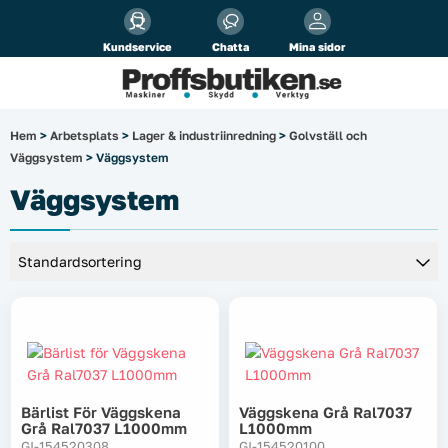
Alla priser visas
inkl.
moms!
Kundservice
Chatta
Mina sidor
Företag
Privat
Produktsökning
Hem
>
Arbetsplats
>
Lager & industriinredning
>
Golvställ och
Väggsystem
> Väggsystem
Arbetsplats
Väggsystem
El & belysning
Fordonsbelysning & lastbilstillbehör
Förbrukningsmaterial
Garage & verkstad
Bärlist För Väggskena
Väggskena Grå Ral7037
Laserinstrument
Grå Ral7037 L1000mm
L1000mm
GI-154520308
GI-154520100