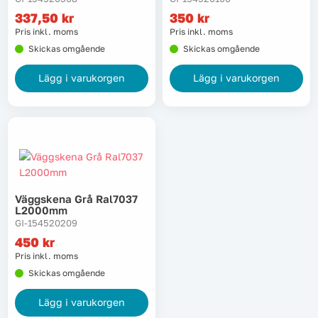
337,50
kr
350
kr
Lyft, transport & materialhantering
Pris inkl. moms
Pris inkl. moms
Skickas omgående
Skickas omgående
Maskiner
Lägg i varukorgen
Lägg i varukorgen
Maskintillbehör & förbrukning
Mätinstrument
Oljor & kem
Väggskena Grå Ral7037
Skydd & kläder
L2000mm
GI-154520209
Svets
450
kr
Pris inkl. moms
Skickas omgående
Tryckluft
Lägg i varukorgen
Trädgård & utemiljö