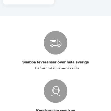
Tvätt
Verktyg
Värme, VVS & inomhusklimat
Outlet
Snabba leveranser över hela sverige
Fri frakt vid köp över 4 990 kr
Hem
Kampanjer
Varumärken
Videoklipp
Om oss
Kontakta oss
Kundservice som kan