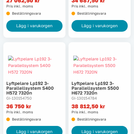
27 062,50
kr
34 687,50
kr
Pris inkl. moms
Pris inkl. moms
Tvätt
Beställningsvara
Beställningsvara
Lägg i varukorgen
Lägg i varukorgen
Verktyg
Värme, VVS & inomhusklimat
Outlet
Lyftpelare Lp192 3-
Lyftpelare Lp192 3-
Hem
Kampanjer
Parallellsystem S400
Parallellsystem S500
H572 7320n
H672 7320n
GI-130154750
GI-130154784
36 750
kr
38 812,50
kr
Varumärken
Videoklipp
Pris inkl. moms
Pris inkl. moms
Beställningsvara
Beställningsvara
Om oss
Kontakta oss
Lägg i varukorgen
Lägg i varukorgen