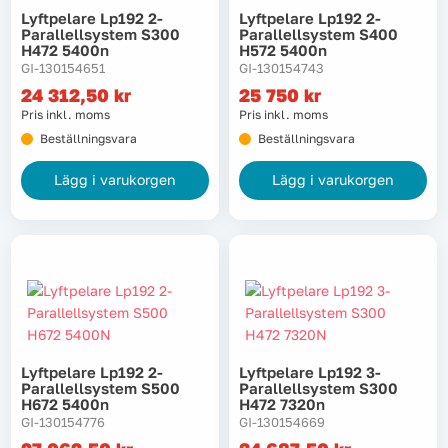
Lyftpelare Lp192 2-
Lyftpelare Lp192 2-
Lyft, transport & materialhantering
Parallellsystem S300
Parallellsystem S400
H472 5400n
H572 5400n
GI-130154651
GI-130154743
Maskiner
24 312,50
kr
25 750
kr
Pris inkl. moms
Pris inkl. moms
Maskintillbehör & förbrukning
Beställningsvara
Beställningsvara
Mätinstrument
Lägg i varukorgen
Lägg i varukorgen
Oljor & kem
Skydd & kläder
Svets
Lyftpelare Lp192 2-
Lyftpelare Lp192 3-
Tryckluft
Parallellsystem S500
Parallellsystem S300
H672 5400n
H472 7320n
GI-130154776
GI-130154669
Trädgård & utemiljö