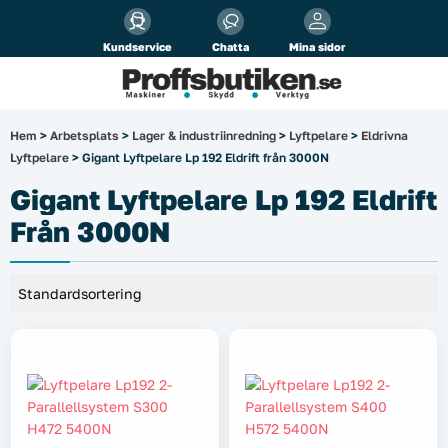
Alla priser visas
inkl.
moms!
Kundservice
Chatta
Mina sidor
Företag
Privat
Produktsökning
Hem
>
Arbetsplats
>
Lager & industriinredning
>
Lyftpelare
>
Eldrivna
Lyftpelare
> Gigant Lyftpelare Lp 192 Eldrift från 3000N
Arbetsplats
Gigant Lyftpelare Lp 192 Eldrift
El & belysning
Från 3000N
Fordonsbelysning & lastbilstillbehör
Förbrukningsmaterial
Garage & verkstad
Laserinstrument