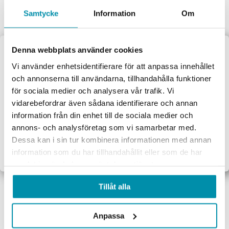
Fri frakt vid köp över 4 990 kr
Samtycke
Information
Om
Denna webbplats använder cookies
Välkommen till
Vi använder enhetsidentifierare för att anpassa innehållet
och annonserna till användarna, tillhandahålla funktioner
Proffsbutiken
för sociala medier och analysera vår trafik. Vi
Kundservice som kan
vidarebefordrar även sådana identifierare och annan
Fråga våra experter för personliga råd och smarta tips.
Jag handlar som:
information från din enhet till de sociala medier och
Företag
Privat
annons- och analysföretag som vi samarbetar med.
Dessa kan i sin tur kombinera informationen med annan
Exkl. moms
Inkl. moms
information som du har tillhandahållit eller som de har
samlat in när du har använt deras tjänster.
Tillåt alla
Handla privat eller som företag
Vi behandlar ordern direkt
Anpassa