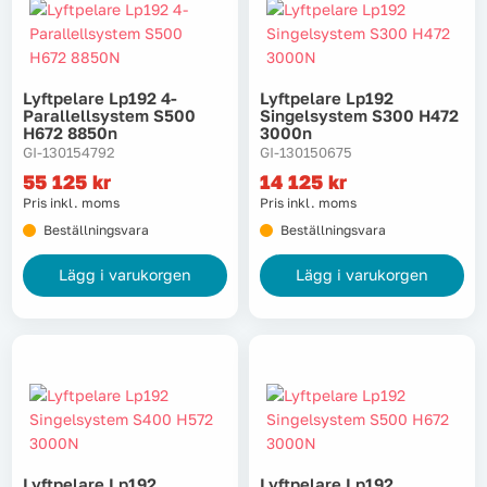
Lyftpelare Lp192 4-
Lyftpelare Lp192
Parallellsystem S500
Singelsystem S300 H472
H672 8850n
3000n
GI-130154792
GI-130150675
55 125
kr
14 125
kr
Pris inkl. moms
Pris inkl. moms
Beställningsvara
Beställningsvara
Lägg i varukorgen
Lägg i varukorgen
Lyftpelare Lp192
Lyftpelare Lp192