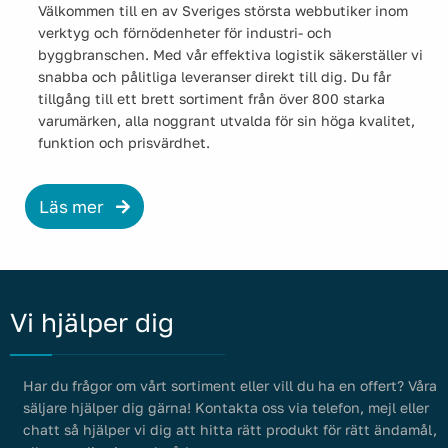
Välkommen till en av Sveriges största webbutiker inom
verktyg och förnödenheter för industri- och
byggbranschen. Med vår effektiva logistik säkerställer vi
snabba och pålitliga leveranser direkt till dig. Du får
tillgång till ett brett sortiment från över 800 starka
varumärken, alla noggrant utvalda för sin höga kvalitet,
funktion och prisvärdhet.
Läs mer
Vi hjälper dig
Har du frågor om vårt sortiment eller vill du ha en offert? Våra
säljare hjälper dig gärna! Kontakta oss via telefon, mejl eller
chatt så hjälper vi dig att hitta rätt produkt för rätt ändamål,