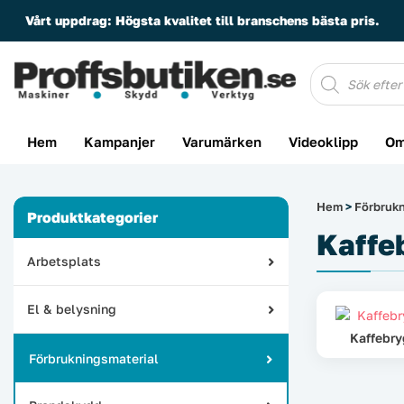
Vårt uppdrag:
Högsta kvalitet till branschens bästa pris.
Produktsöknin
Hem
Kampanjer
Varumärken
Videoklipp
Om
Hem
>
Förbrukn
Produktkategorier
Kaffe
Arbetsplats
El & belysning
Kaffebry
Förbrukningsmaterial