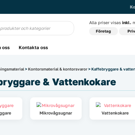
Ko
Alla priser visas
inkl.
m
g
Företag
Pri
 oss
Kontakta oss
ingsmaterial
>
Kontorsmaterial & kontorsvaror
> Kaffebryggare & vatte
bryggare & Vattenkokare
ggare
Mikrovågsugnar
Vattenkokare