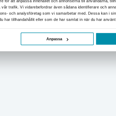
e för att anpassa innehållet och annonserna till användarna, tillh
Företag
Privat
vår trafik. Vi vidarebefordrar även sådana identifierare och anna
nnons- och analysföretag som vi samarbetar med. Dessa kan i sin
Exkl. moms
Inkl. moms
har tillhandahållit eller som de har samlat in när du har använt 
Anpassa