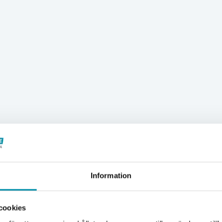
Information
Välkommen till Proffsbutiken
cookies
Jag handlar som: