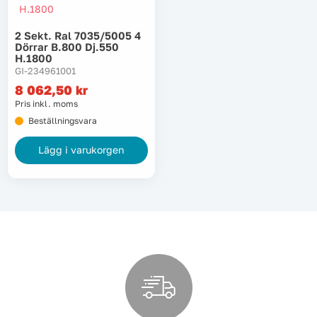
Lyft, transport & materialhantering
2 Sekt. Ral 7035/5005 4
Dörrar B.800 Dj.550
Maskiner
H.1800
GI-234961001
8 062,50
kr
Maskintillbehör & förbrukning
Pris inkl. moms
Beställningsvara
Mätinstrument
Lägg i varukorgen
Oljor & kem
Skydd & kläder
Svets
Tryckluft
Trädgård & utemiljö