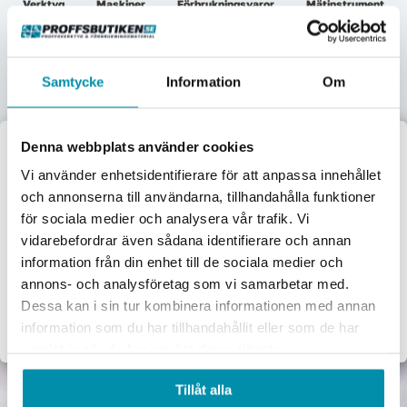
Verktyg
Maskiner
Förbrukningsvaror
Mätinstrument
Garage & verkstad
El & belysning
Oljor & kem
Gasol & lödning
Samtycke
Information
Om
Lås & beslag
Denna webbplats använder cookies
Välkommen till
Vi använder enhetsidentifierare för att anpassa innehållet
och annonserna till användarna, tillhandahålla funktioner
Proffsbutiken
för sociala medier och analysera vår trafik. Vi
vidarebefordrar även sådana identifierare och annan
Jag handlar som:
information från din enhet till de sociala medier och
Företag
Privat
annons- och analysföretag som vi samarbetar med.
Dessa kan i sin tur kombinera informationen med annan
Exkl. moms
Inkl. moms
information som du har tillhandahållit eller som de har
samlat in när du har använt deras tjänster.
Tillåt alla