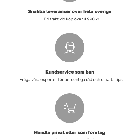
Snabba leveranser över hela sverige
Tvätt
Fri frakt vid köp över 4 990 kr
Verktyg
Värme, VVS & inomhusklimat
Outlet
Kundservice som kan
Fråga våra experter för personliga råd och smarta tips.
Hem
Kampanjer
Varumärken
Videoklipp
Om oss
Kontakta oss
Handla privat eller som företag