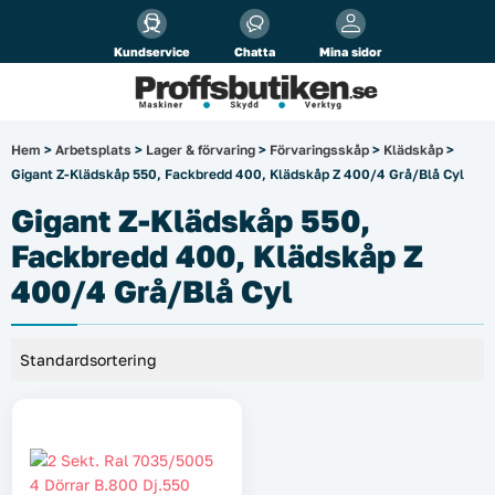
Alla priser visas
inkl.
moms!
Kundservice
Chatta
Mina sidor
Företag
Privat
Produktsökning
Hem
>
Arbetsplats
>
Lager & förvaring
>
Förvaringsskåp
>
Klädskåp
>
Gigant Z-Klädskåp 550, Fackbredd 400, Klädskåp Z 400/4 Grå/Blå Cyl
Arbetsplats
Gigant Z-Klädskåp 550,
El & belysning
Fackbredd 400, Klädskåp Z
400/4 Grå/Blå Cyl
Fordonsbelysning & lastbilstillbehör
Förbrukningsmaterial
Garage & verkstad
Laserinstrument