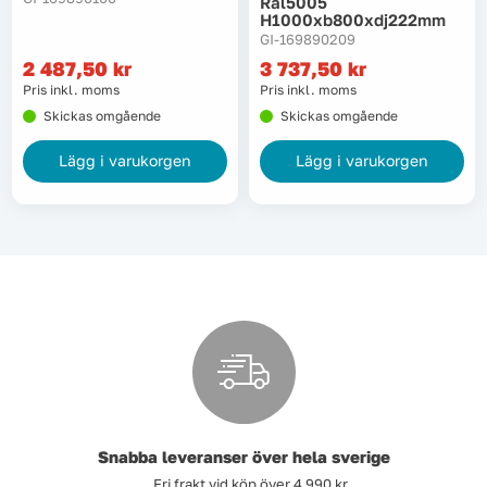
Ral5005
H1000xb800xdj222mm
Lyft, transport & materialhantering
GI-169890209
2 487,50
kr
3 737,50
kr
Maskiner
Pris inkl. moms
Pris inkl. moms
Skickas omgående
Skickas omgående
Maskintillbehör & förbrukning
Lägg i varukorgen
Lägg i varukorgen
Mätinstrument
Oljor & kem
Skydd & kläder
Svets
Tryckluft
Snabba leveranser över hela sverige
Trädgård & utemiljö
Fri frakt vid köp över 4 990 kr