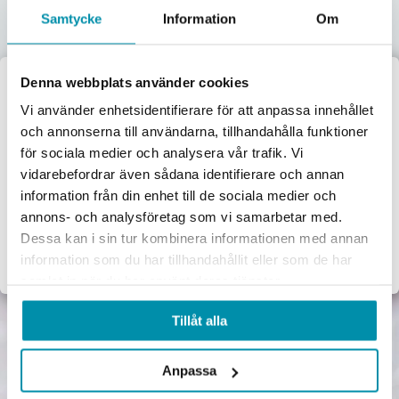
Samtycke
Information
Om
Lås & beslag
Denna webbplats använder cookies
Välkommen till
Vi använder enhetsidentifierare för att anpassa innehållet
och annonserna till användarna, tillhandahålla funktioner
Proffsbutiken
för sociala medier och analysera vår trafik. Vi
vidarebefordrar även sådana identifierare och annan
Jag handlar som:
information från din enhet till de sociala medier och
Företag
Privat
annons- och analysföretag som vi samarbetar med.
Dessa kan i sin tur kombinera informationen med annan
Exkl. moms
Inkl. moms
information som du har tillhandahållit eller som de har
samlat in när du har använt deras tjänster.
Tillåt alla
Anpassa