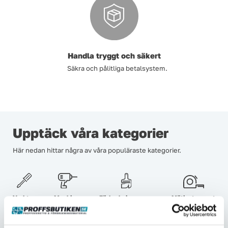
Handla tryggt och säkert
Säkra och pålitliga betalsystem.
Upptäck våra kategorier
Här nedan hittar några av våra populäraste kategorier.
Verktyg
Maskiner
Förbrukningsvaror
Mätinstrument
Garage & verkstad
El & belysning
Oljor & kem
Gasol & lödning