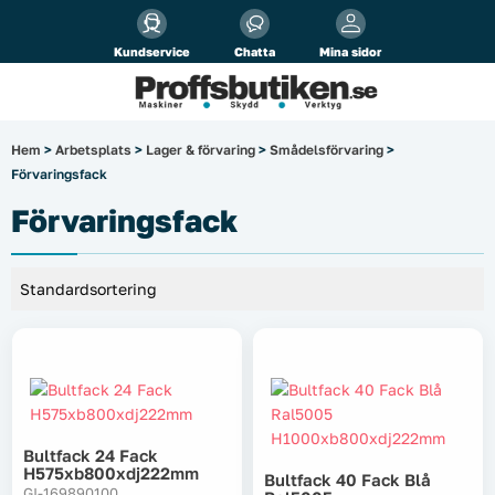
Alla priser visas
inkl.
moms!
Kundservice
Chatta
Mina sidor
Företag
Privat
Produktsökning
Hem
>
Arbetsplats
>
Lager & förvaring
>
Smådelsförvaring
>
Förvaringsfack
Arbetsplats
Förvaringsfack
El & belysning
Fordonsbelysning & lastbilstillbehör
Förbrukningsmaterial
Garage & verkstad
Bultfack 24 Fack
Laserinstrument
H575xb800xdj222mm
Bultfack 40 Fack Blå
GI-169890100