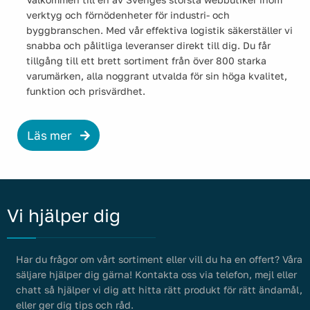
verktyg och förnödenheter för industri- och
byggbranschen. Med vår effektiva logistik säkerställer vi
snabba och pålitliga leveranser direkt till dig. Du får
tillgång till ett brett sortiment från över 800 starka
varumärken, alla noggrant utvalda för sin höga kvalitet,
funktion och prisvärdhet.
Läs mer
Vi hjälper dig
Har du frågor om vårt sortiment eller vill du ha en offert? Våra
säljare hjälper dig gärna! Kontakta oss via telefon, mejl eller
chatt så hjälper vi dig att hitta rätt produkt för rätt ändamål,
eller ger dig tips och råd.