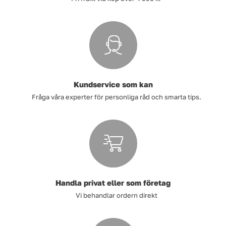
Tvätt
Verktyg
Värme, VVS & inomhusklimat
Kundservice som kan
Fråga våra experter för personliga råd och smarta tips.
Outlet
Hem
Kampanjer
Varumärken
Videoklipp
Handla privat eller som företag
Vi behandlar ordern direkt
Om oss
Kontakta oss