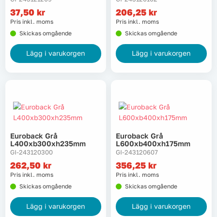
37,50
kr
206,25
kr
Lyft, transport & materialhantering
Pris inkl. moms
Pris inkl. moms
Skickas omgående
Skickas omgående
Maskiner
Lägg i varukorgen
Lägg i varukorgen
Maskintillbehör & förbrukning
Mätinstrument
Oljor & kem
Euroback Grå
Euroback Grå
Skydd & kläder
L400xb300xh235mm
L600xb400xh175mm
GI-243120300
GI-243120607
Svets
262,50
kr
356,25
kr
Pris inkl. moms
Pris inkl. moms
Skickas omgående
Skickas omgående
Tryckluft
Lägg i varukorgen
Lägg i varukorgen
Trädgård & utemiljö