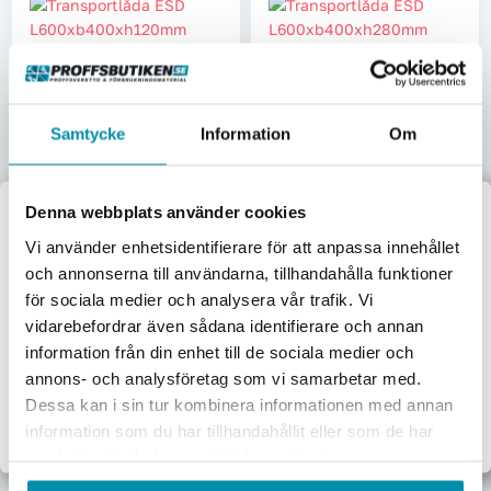
Transportlåda Esd
Transportlåda Esd
L600xb400xh120mm
L600xb400xh280mm
GI-188120307
GI-188120406
Samtycke
Information
Om
475
kr
737,50
kr
Pris inkl. moms
Pris inkl. moms
Skickas omgående
Skickas omgående
Denna webbplats använder cookies
Lägg i varukorgen
Lägg i varukorgen
Välkommen till
Vi använder enhetsidentifierare för att anpassa innehållet
och annonserna till användarna, tillhandahålla funktioner
Proffsbutiken
för sociala medier och analysera vår trafik. Vi
vidarebefordrar även sådana identifierare och annan
Jag handlar som:
information från din enhet till de sociala medier och
Företag
Privat
annons- och analysföretag som vi samarbetar med.
Dessa kan i sin tur kombinera informationen med annan
Exkl. moms
Inkl. moms
information som du har tillhandahållit eller som de har
Transportlåda Euroback
Transportlåda Euroback
samlat in när du har använt deras tjänster.
3640
6440
L600xb400xh410mm
L800xb600xh415mm