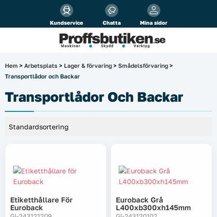
Alla priser visas
inkl.
moms!
Kundservice
Chatta
Mina sidor
Företag
Privat
Produktsökning
Hem
>
Arbetsplats
>
Lager & förvaring
>
Smådelsförvaring
>
Transportlådor och Backar
Arbetsplats
Transportlådor Och Backar
El & belysning
Fordonsbelysning & lastbilstillbehör
Förbrukningsmaterial
Garage & verkstad
Etiketthållare För
Euroback Grå
Laserinstrument
Euroback
L400xb300xh145mm
GI-243121209
GI-243120102