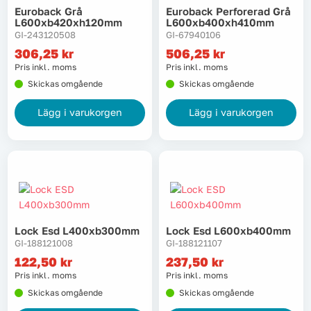
Euroback Grå
Euroback Perforerad Grå
L600xb420xh120mm
L600xb400xh410mm
GI-243120508
GI-67940106
306,25
kr
506,25
kr
Pris inkl. moms
Pris inkl. moms
Skickas omgående
Skickas omgående
Lägg i varukorgen
Lägg i varukorgen
Lock Esd L400xb300mm
Lock Esd L600xb400mm
GI-188121008
GI-188121107
122,50
kr
237,50
kr
Pris inkl. moms
Pris inkl. moms
Skickas omgående
Skickas omgående