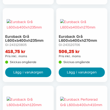
Tvätt
Verktyg
Värme, VVS & inomhusklimat
Euroback Grå
Euroback Grå
L600xb400xh235mm
L600xb400xh270mm
GI-243120805
GI-243120706
Outlet
418,75
kr
506,25
kr
Pris inkl. moms
Pris inkl. moms
Skickas omgående
Skickas omgående
Hem
Kampanjer
Lägg i varukorgen
Lägg i varukorgen
Varumärken
Videoklipp
Om oss
Kontakta oss