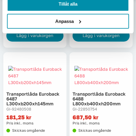
GI-22850705
GI-22851000
Tillåt alla
612,50
kr
1 500
kr
Pris inkl. moms
Pris inkl. moms
Anpassa
Skickas omgående
Beställningsvara
Lägg i varukorgen
Lägg i varukorgen
Transportlåda Euroback
Transportlåda Euroback
6487
6488
L300xb200xh145mm
L800xb400xh200mm
GI-92480508
GI-22850754
181,25
kr
687,50
kr
Pris inkl. moms
Pris inkl. moms
Skickas omgående
Skickas omgående