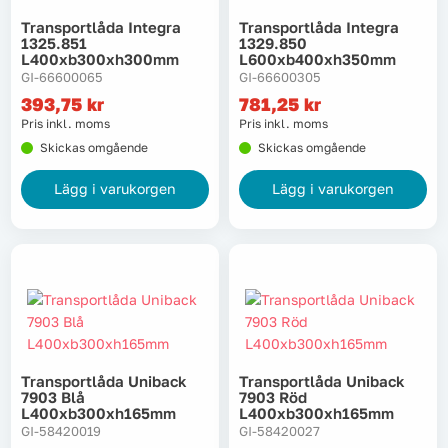
Transportlåda Integra
Transportlåda Integra
1325.851
1329.850
L400xb300xh300mm
L600xb400xh350mm
GI-66600065
GI-66600305
393,75
kr
781,25
kr
Pris inkl. moms
Pris inkl. moms
Skickas omgående
Skickas omgående
Lägg i varukorgen
Lägg i varukorgen
Transportlåda Uniback
Transportlåda Uniback
7903 Blå
7903 Röd
L400xb300xh165mm
L400xb300xh165mm
GI-58420019
GI-58420027