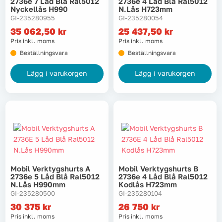
2736e 7 Låd Blå Ral5012
2736e 4 Låd Blå Ral5012
Nyckellås H990
N.lås H723mm
Lyft, transport & materialhantering
GI-235280955
GI-235280054
35 062,50
kr
25 437,50
kr
Maskiner
Pris inkl. moms
Pris inkl. moms
Beställningsvara
Beställningsvara
Maskintillbehör & förbrukning
Lägg i varukorgen
Lägg i varukorgen
Mätinstrument
Oljor & kem
Skydd & kläder
Svets
Mobil Verktygshurts A
Mobil Verktygshurts B
2736e 5 Låd Blå Ral5012
2736e 4 Låd Blå Ral5012
N.lås H990mm
Kodlås H723mm
Tryckluft
GI-235280500
GI-235280104
30 375
kr
26 750
kr
Pris inkl. moms
Pris inkl. moms
Trädgård & utemiljö