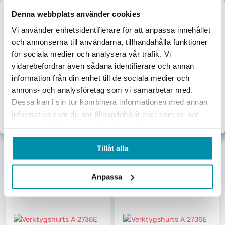
Denna webbplats använder cookies
Välkommen till
Vi använder enhetsidentifierare för att anpassa innehållet
och annonserna till användarna, tillhandahålla funktioner
Proffsbutiken
för sociala medier och analysera vår trafik. Vi
vidarebefordrar även sådana identifierare och annan
Jag handlar som:
information från din enhet till de sociala medier och
Mobil Verktygshurts I
Verktygshurts A 2736e 3
Företag
Privat
annons- och analysföretag som vi samarbetar med.
2736e 7l Grå
Låd Blå Ral5012
Ral7035/m.grå Rfid H990
Nyckellåsn. H383mm
Dessa kan i sin tur kombinera informationen med annan
Exkl. moms
Inkl. moms
GI-235281359
GI-235260056
information som du har tillhandahållit eller som de har
37 562,50
kr
15 125
kr
samlat in när du har använt deras tjänster.
Pris inkl. moms
Pris inkl. moms
Beställningsvara
Beställningsvara
Tillåt alla
Lägg i varukorgen
Lägg i varukorgen
Anpassa