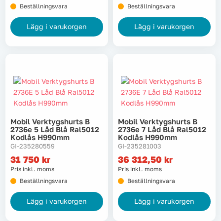
Beställningsvara
Beställningsvara
Tvätt
Lägg i varukorgen
Lägg i varukorgen
Verktyg
Värme, VVS & inomhusklimat
Outlet
Mobil Verktygshurts B
Mobil Verktygshurts B
2736e 5 Låd Blå Ral5012
2736e 7 Låd Blå Ral5012
Kodlås H990mm
Kodlås H990mm
Hem
Kampanjer
GI-235280559
GI-235281003
31 750
kr
36 312,50
kr
Pris inkl. moms
Pris inkl. moms
Varumärken
Videoklipp
Beställningsvara
Beställningsvara
Lägg i varukorgen
Lägg i varukorgen
Om oss
Kontakta oss