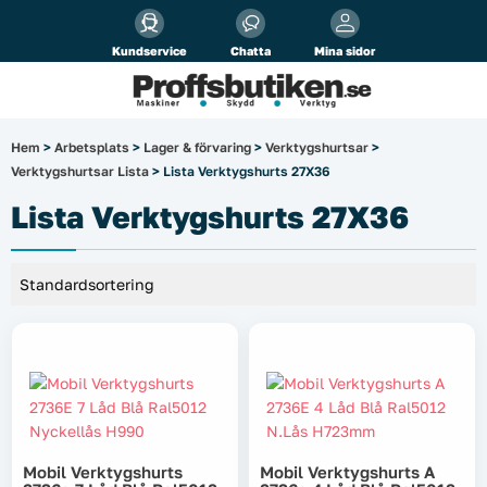
Alla priser visas
inkl.
moms!
Kundservice
Chatta
Mina sidor
Företag
Privat
Produktsökning
Hem
>
Arbetsplats
>
Lager & förvaring
>
Verktygshurtsar
>
Verktygshurtsar Lista
> Lista Verktygshurts 27X36
Arbetsplats
Lista Verktygshurts 27X36
El & belysning
Fordonsbelysning & lastbilstillbehör
Förbrukningsmaterial
Garage & verkstad
Laserinstrument
Mobil Verktygshurts
Mobil Verktygshurts A