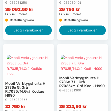
GI-235281250
GI-235280401
35 062,50
kr
26 750
kr
Pris inkl. moms
Pris inkl. moms
Beställningsvara
Beställningsvara
Lägg i varukorgen
Lägg i varukorgen
Mobil Verktygshurts H
2736e 7 L. Grå
Mobil Verktygshurts H
R7035/m.grå Kodl. H990
2736e 5l Grå
GI-235281300
R.7035/m.grå Kodlås
H990
GI-235280856
31 750
kr
36 312,50
kr