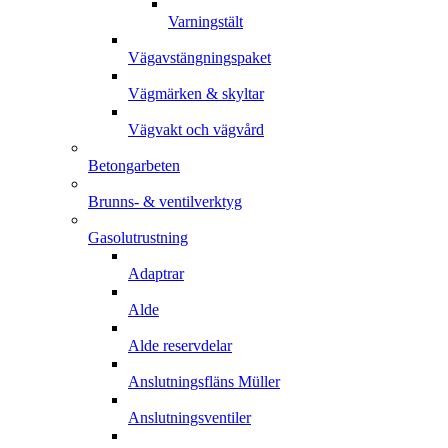
Varningstält
Vägavstängningspaket
Vägmärken & skyltar
Vägvakt och vägvård
Betongarbeten
Brunns- & ventilverktyg
Gasolutrustning
Adaptrar
Alde
Alde reservdelar
Anslutningsfläns Müller
Anslutningsventiler