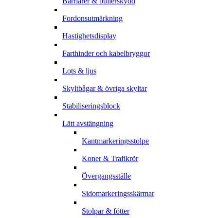
Barriärer & bullerskydd
Fordonsutmärkning
Hastighetsdisplay
Farthinder och kabelbryggor
Lots & ljus
Skyltbågar & övriga skyltar
Stabiliseringsblock
Lätt avstängning
Kantmarkeringsstolpe
Koner & Trafikrör
Övergangsställe
Sidomarkeringsskärmar
Stolpar & fötter