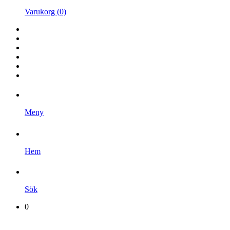
Varukorg (0)
Hem
Kampanjer
Varumärken
Videoklipp
Om oss
Kontakta oss
Meny
Hem
Sök
0