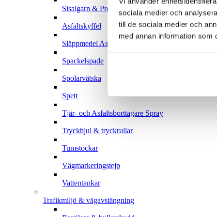
Vi använder enhetsidentifierar
Sisalgarn & Pressgarn
sociala medier och analysera 
till de sociala medier och a
Asfaltskyffel
med annan information som du 
Släppmedel Asfalt
Spackelspade
Spolarvätska
Spett
Tjär- och Asfaltsborttagare Spray
Tryckhjul & tryckrullar
Tumstockar
Vägmarkeringstejp
Vattentankar
Trafikmiljö & vägavstängning