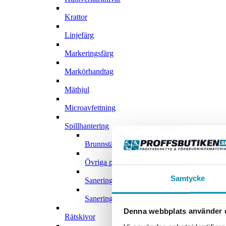
Krattor
Linjefärg
Markeringsfärg
Markörhandtag
Mäthjul
Microavfettning
Spillhantering
Brunnstätning
Övriga produkter inom miljöskydd
Samtycke
Saneringsmedel
Saneringsväskor
Denna webbplats använder 
Rätskivor