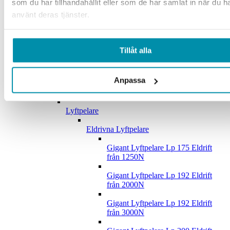
som du har tillhandahållit eller som de har samlat in när du h
använt deras tjänster.
Lunchrum
Whiteboard
Tillåt alla
Krok och Panel
Upphängningskrokar
Anpassa
Verktygspaneler
Lyftpelare
Eldrivna Lyftpelare
Gigant Lyftpelare Lp 175 Eldrift
från 1250N
Gigant Lyftpelare Lp 192 Eldrift
från 2000N
Gigant Lyftpelare Lp 192 Eldrift
från 3000N