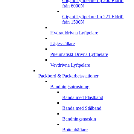
Gigant Lyftpelare Lp 200 Eldrift
från 6000N
Gigant Lyftpelare Lp 221 Eldrift
från 1500N
Hydrauldrivna Lyftpelare
Lägesställare
Pneumatiskt Drivna Lyftpelare
Vevdrivna Lyftpelare
Packbord & Packarbetsstationer
Bandningsutrustning
Banda med Plastband
Banda med Stålband
Bandningsmaskin
Bottenhäftare