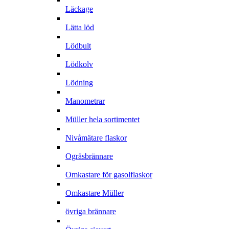
Läckage
Lätta löd
Lödbult
Lödkolv
Lödning
Manometrar
Müller hela sortimentet
Nivåmätare flaskor
Ogräsbrännare
Omkastare för gasolflaskor
Omkastare Müller
övriga brännare