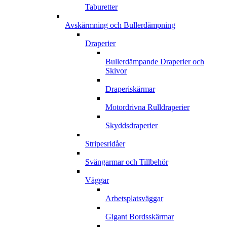
Taburetter
Avskärmning och Bullerdämpning
Draperier
Bullerdämpande Draperier och
Skivor
Draperiskärmar
Motordrivna Rulldraperier
Skyddsdraperier
Stripesridåer
Svängarmar och Tillbehör
Väggar
Arbetsplatsväggar
Gigant Bordsskärmar