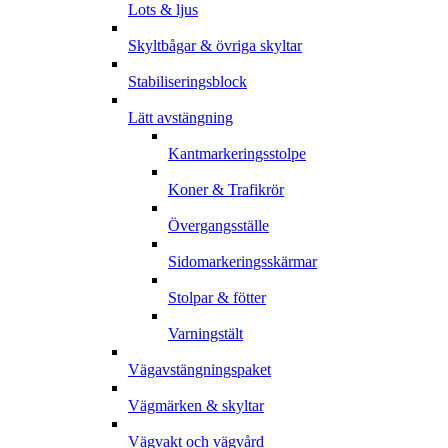
Lots & ljus
Skyltbågar & övriga skyltar
Stabiliseringsblock
Lätt avstängning
Kantmarkeringsstolpe
Koner & Trafikrör
Övergangsställe
Sidomarkeringsskärmar
Stolpar & fötter
Varningstält
Vägavstängningspaket
Vägmärken & skyltar
Vägvakt och vägvård