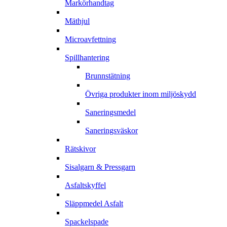
Markörhandtag
Mäthjul
Microavfettning
Spillhantering
Brunnstätning
Övriga produkter inom miljöskydd
Saneringsmedel
Saneringsväskor
Rätskivor
Sisalgarn & Pressgarn
Asfaltskyffel
Släppmedel Asfalt
Spackelspade