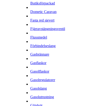
Butiksförpackad
Dometic Caravan
Fasta red sievert
Fjärravstängningsventil
Flussmedel
Förbindelseslang
Gasbrännare
Gasflaskor
Gasolflaskor
Gasolregulatorer
Gasolslang
Gasolutrustning
Glödnät