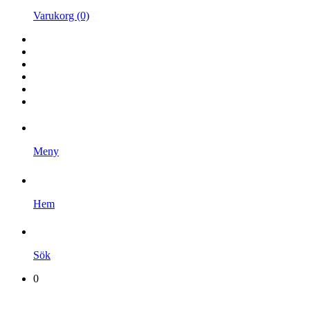
Varukorg (0)
Hem
Kampanjer
Varumärken
Videoklipp
Om oss
Kontakta oss
Meny
Hem
Sök
0