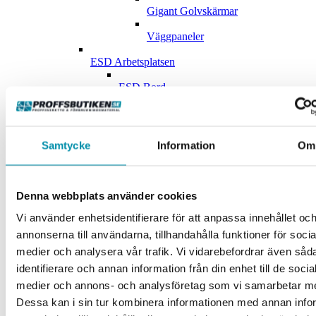
Gigant Golvskärmar
Väggpaneler
ESD Arbetsplatsen
ESD Bord
Esd-Tillbehör
Golvställ och Väggsystem
Samtycke
Information
Om
Golvställ
Väggsystem
Denna webbplats använder cookies
Kontor och Lunchrumsmöbler
Vi använder enhetsidentifierare för att anpassa innehållet oc
annonserna till användarna, tillhandahålla funktioner för socia
Anslagstavlor
medier och analysera vår trafik. Vi vidarebefordrar även såd
Datortillbehör
identifierare och annan information från din enhet till de socia
medier och annons- och analysföretag som vi samarbetar m
Konferensrum
Dessa kan i sin tur kombinera informationen med annan info
Kontorsrum