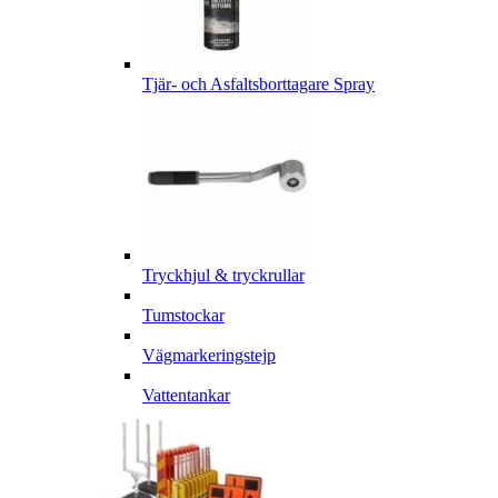
Tjär- och Asfaltsborttagare Spray
Tryckhjul & tryckrullar
Tumstockar
Vägmarkeringstejp
Vattentankar