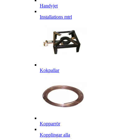
Handyjet
Installations mtrl
Kokpallar
Kopparrör
Kopplingar alla