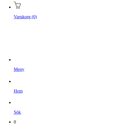
Varukorg (0)
Hem
Kampanjer
Varumärken
Videoklipp
Om oss
Kontakta oss
Meny
Hem
Sök
0