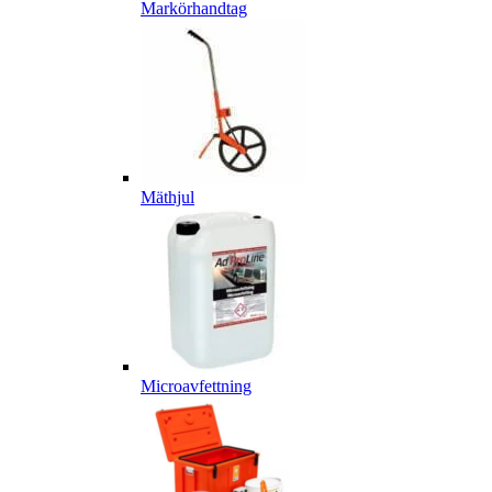
Markörhandtag
Mäthjul
Microavfettning