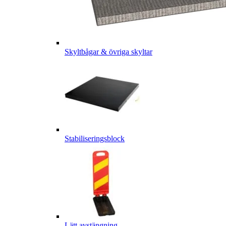
Skyltbågar & övriga skyltar
Stabiliseringsblock
Lätt avstängning