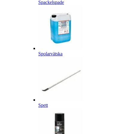
Spackelspade
Spolarvätska
Spett