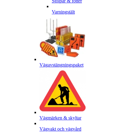
Stolpar & fötter
Varningstält
Vägavstängningspaket
Vägmärken & skyltar
Vägvakt och vägvård