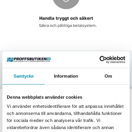
Handla tryggt och säkert
Säkra och pålitliga betalsystem.
Upptäck våra kategorier
Här nedan hittar några av våra populäraste kategorier.
Samtycke
Information
Om
Denna webbplats använder cookies
Verktyg
Maskiner
Förbrukningsvaror
Mätinstrument
Välkommen till
Vi använder enhetsidentifierare för att anpassa innehållet
och annonserna till användarna, tillhandahålla funktioner
Proffsbutiken
Garage & verkstad
El & belysning
Oljor & kem
Gasol & lödning
för sociala medier och analysera vår trafik. Vi
vidarebefordrar även sådana identifierare och annan
Jag handlar som: