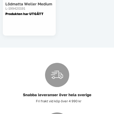
Lödmatta Weller Medium
L-199420191
Tvätt
Produkten har UTGÅTT
Verktyg
Värme, VVS & inomhusklimat
Outlet
Hem
Kampanjer
Varumärken
Videoklipp
Snabba leveranser över hela sverige
Fri frakt vid köp över 4 990 kr
Om oss
Kontakta oss