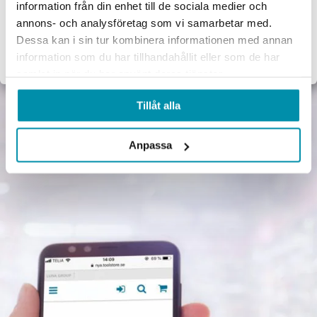
Lås & beslag
information från din enhet till de sociala medier och
Företag
Privat
annons- och analysföretag som vi samarbetar med.
Dessa kan i sin tur kombinera informationen med annan
Exkl. moms
Inkl. moms
information som du har tillhandahållit eller som de har
samlat in när du har använt deras tjänster.
Tillåt alla
Anpassa