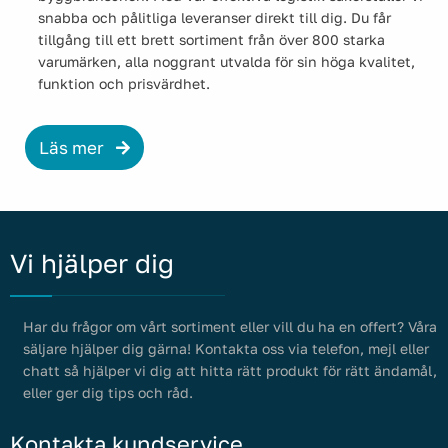
snabba och pålitliga leveranser direkt till dig. Du får
tillgång till ett brett sortiment från över 800 starka
varumärken, alla noggrant utvalda för sin höga kvalitet,
funktion och prisvärdhet.
Läs mer
Vi hjälper dig
Har du frågor om vårt sortiment eller vill du ha en offert? Våra
säljare hjälper dig gärna! Kontakta oss via telefon, mejl eller
chatt så hjälper vi dig att hitta rätt produkt för rätt ändamål,
eller ger dig tips och råd.
Kontakta kundservice