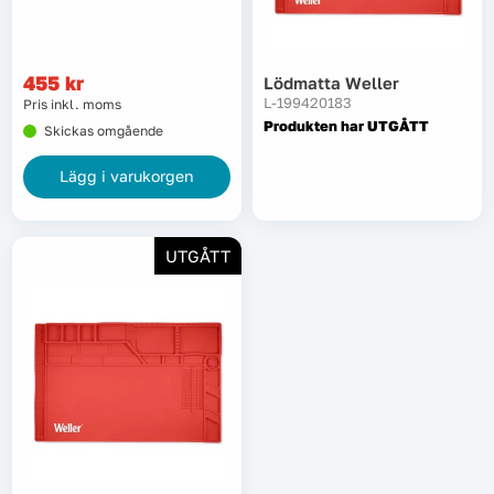
Lyft, transport & materialhantering
455
kr
Lödmatta Weller
Maskiner
L-199420183
Pris inkl. moms
Produkten har UTGÅTT
Skickas omgående
Maskintillbehör & förbrukning
Lägg i varukorgen
Mätinstrument
Oljor & kem
UTGÅTT
Skydd & kläder
Svets
Tryckluft
Trädgård & utemiljö