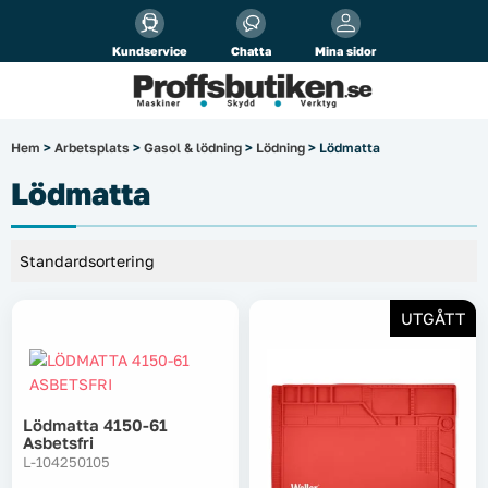
Alla priser visas
inkl.
moms!
Kundservice
Chatta
Mina sidor
Företag
Privat
Produktsökning
Hem
>
Arbetsplats
>
Gasol & lödning
>
Lödning
> Lödmatta
Arbetsplats
Lödmatta
El & belysning
Fordonsbelysning & lastbilstillbehör
UTGÅTT
Förbrukningsmaterial
Garage & verkstad
Lödmatta 4150-61
Asbetsfri
Laserinstrument
L-104250105