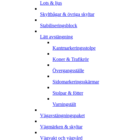
Lots & ljus
Skyltbågar & övriga skyltar
Stabiliseringsblock
Lätt avstängning
Kantmarkeringsstolpe
Koner & Trafikrör
Övergangsställe
Sidomarkeringsskärmar
Stolpar & fötter
Varningstält
Vägavstängningspaket
Vägmärken & skyltar
Vägvakt och vägvård