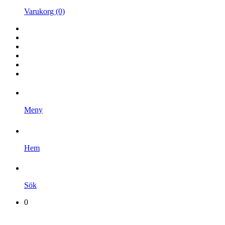
Varukorg (0)
Hem
Kampanjer
Varumärken
Videoklipp
Om oss
Kontakta oss
Meny
Hem
Sök
0