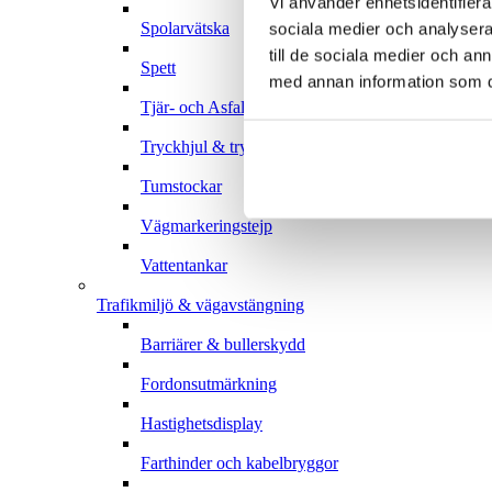
Vi använder enhetsidentifierar
Spolarvätska
sociala medier och analysera 
till de sociala medier och a
Spett
med annan information som du 
Tjär- och Asfaltsborttagare Spray
Tryckhjul & tryckrullar
Tumstockar
Vägmarkeringstejp
Vattentankar
Trafikmiljö & vägavstängning
Barriärer & bullerskydd
Fordonsutmärkning
Hastighetsdisplay
Farthinder och kabelbryggor