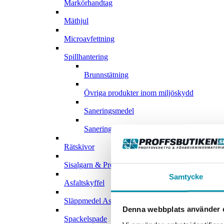
Markörhandtag
Mäthjul
Microavfettning
Spillhantering
Brunnstätning
Övriga produkter inom miljöskydd
Saneringsmedel
Saneringsväskor
Rätskivor
Sisalgarn & Pressgarn
Samtycke
Asfaltskyffel
Släppmedel Asfalt
Denna webbplats använder 
Spackelspade