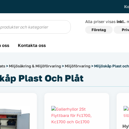
Ko
Alla priser visas
inkl.
m
g
Företag
Pri
 oss
Kontakta oss
ats
>
Miljösäkring & Miljöförvaring
>
Miljöförvaring
> Miljöskåp Plast och
kåp Plast Och Plåt
Hy