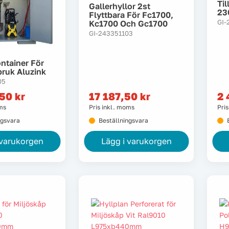
Til
Gallerhyllor 2st
23
Flyttbara För Fc1700,
GI-
Kc1700 Och Gc1700
GI-243351103
ntainer För
ruk Aluzink
05
,50
kr
17 187,50
kr
2 
oms
Pris inkl. moms
Pri
ngsvara
Beställningsvara
 varukorgen
Lägg i varukorgen