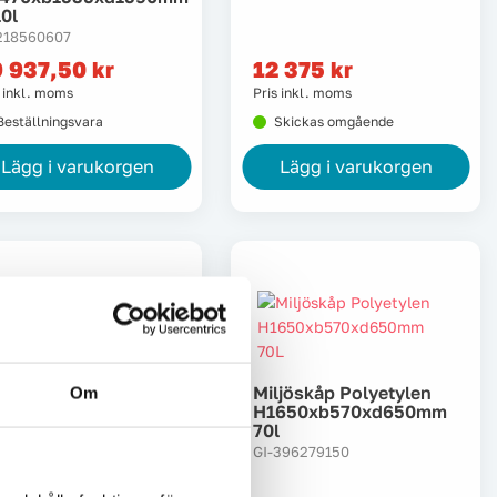
10l
218560607
9 937,50
kr
12 375
kr
s inkl. moms
Pris inkl. moms
Beställningsvara
Skickas omgående
Lägg i varukorgen
Lägg i varukorgen
ljöskåp Polyetylen
Miljöskåp Polyetylen
Om
520xb920xd720mm
H1650xb570xd650mm
0l
70l
396279143
GI-396279150