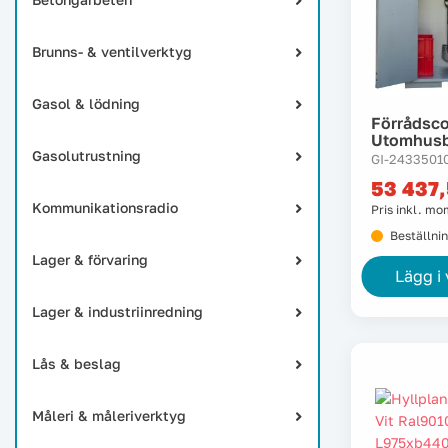
Brunns- & ventilverktyg
Gasol & lödning
Förrådsco
Utomhusb
Gasolutrustning
GI-2433501
53 437
Kommunikationsradio
Pris inkl. m
Beställni
Lager & förvaring
Lägg i
Lager & industriinredning
Lås & beslag
Måleri & måleriverktyg