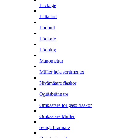
Läckage
Lätta löd
Lödbult
Lödkolv
Lödning
Manometrar
Müller hela sortimentet
Nivåmätare flaskor
Ogräsbrännare
Omkastare för gasolflaskor
Omkastare Müller
övriga brännare