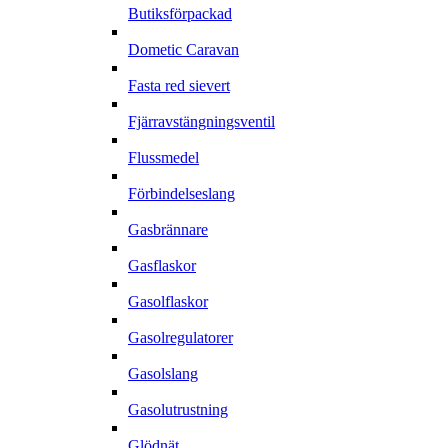
Butiksförpackad
Dometic Caravan
Fasta red sievert
Fjärravstängningsventil
Flussmedel
Förbindelseslang
Gasbrännare
Gasflaskor
Gasolflaskor
Gasolregulatorer
Gasolslang
Gasolutrustning
Glödnät