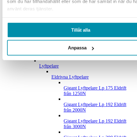
som du har tillhandahållit eller som de har samlat in när du h
använt deras tjänster.
Lunchrum
Whiteboard
Tillåt alla
Krok och Panel
Upphängningskrokar
Anpassa
Verktygspaneler
Lyftpelare
Eldrivna Lyftpelare
Gigant Lyftpelare Lp 175 Eldrift
från 1250N
Gigant Lyftpelare Lp 192 Eldrift
från 2000N
Gigant Lyftpelare Lp 192 Eldrift
från 3000N