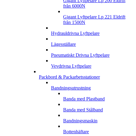
Gigant Lyftpelare Lp 200 Eldrift
från 6000N
Gigant Lyftpelare Lp 221 Eldrift
från 1500N
Hydrauldrivna Lyftpelare
Lägesställare
Pneumatiskt Drivna Lyftpelare
Vevdrivna Lyftpelare
Packbord & Packarbetsstationer
Bandningsutrustning
Banda med Plastband
Banda med Stålband
Bandningsmaskin
Bottenhäftare