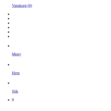
Varukorg (0)
Hem
Kampanjer
Varumärken
Videoklipp
Om oss
Kontakta oss
Meny
Hem
Sök
0