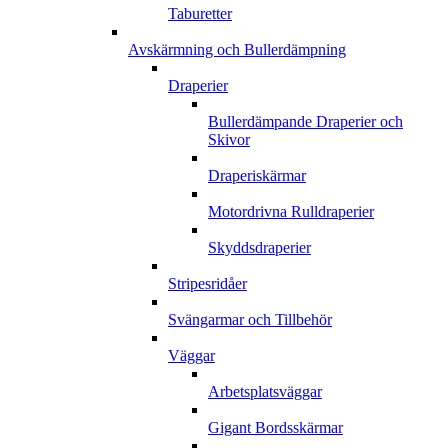
Taburetter
Avskärmning och Bullerdämpning
Draperier
Bullerdämpande Draperier och
Skivor
Draperiskärmar
Motordrivna Rulldraperier
Skyddsdraperier
Stripesridåer
Svängarmar och Tillbehör
Väggar
Arbetsplatsväggar
Gigant Bordsskärmar