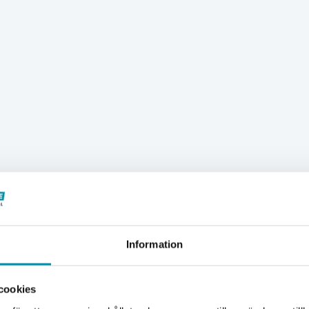
Information
Välkommen till Proffsbutiken
cookies
Jag handlar som: