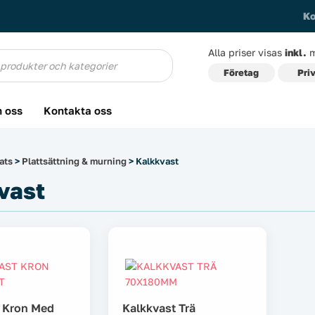
Ko
Alla priser visas
inkl.
m
g
Företag
Pri
 oss
Kontakta oss
ats
>
Plattsättning & murning
> Kalkkvast
vast
 Kron Med
Kalkkvast Trä