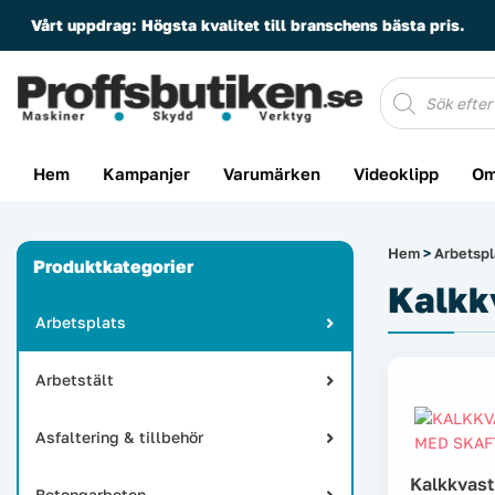
Vårt uppdrag:
Högsta kvalitet till branschens bästa pris.
Produktsöknin
Hem
Kampanjer
Varumärken
Videoklipp
Om
Hem
>
Arbetspl
Produktkategorier
Kalkk
Arbetsplats
Arbetstält
Asfaltering & tillbehör
Kalkkvast
Betongarbeten