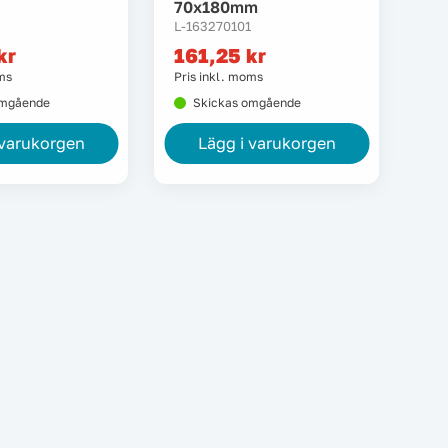
70x180mm
5
L-163270101
kr
161,25
kr
oms
Pris inkl. moms
omgående
Skickas omgående
 varukorgen
Lägg i varukorgen