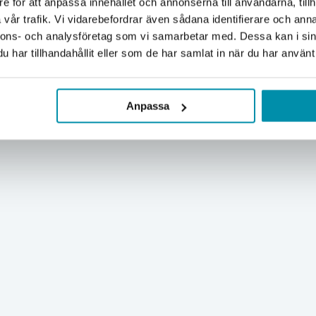
e för att anpassa innehållet och annonserna till användarna, tillh
Företag
Privat
vår trafik. Vi vidarebefordrar även sådana identifierare och anna
nnons- och analysföretag som vi samarbetar med. Dessa kan i sin
Exkl. moms
Inkl. moms
har tillhandahållit eller som de har samlat in när du har använt 
Anpassa