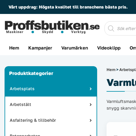
Vårt uppdrag:
Högsta kvalitet till branschens bästa pris.
Produktsöknin
Hem
Kampanjer
Varumärken
Videoklipp
Om
Hem
>
Arbetspl
Produktkategorier
Varml
Arbetsplats
Varmluftsmaski
Arbetstält
snygg skarvnin
Asfaltering & tillbehör
Betongarbeten