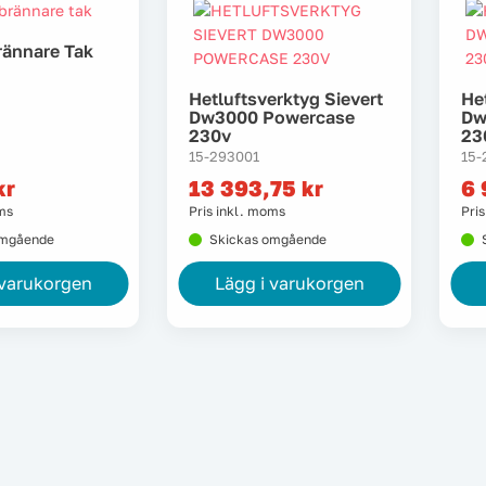
rännare Tak
Hetluftsverktyg Sievert
He
Dw3000 Powercase
Dw
230v
23
15-293001
15-
kr
13 393,75
kr
6
oms
Pris inkl. moms
Pri
omgående
Skickas omgående
 varukorgen
Lägg i varukorgen