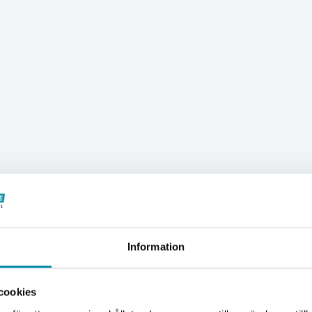
Information
Välkommen till Proffsbutiken
cookies
Jag handlar som: