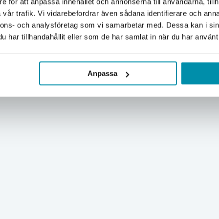
e för att anpassa innehållet och annonserna till användarna, tillh
Företag
Privat
vår trafik. Vi vidarebefordrar även sådana identifierare och anna
nnons- och analysföretag som vi samarbetar med. Dessa kan i sin
Exkl. moms
Inkl. moms
har tillhandahållit eller som de har samlat in när du har använt 
Anpassa