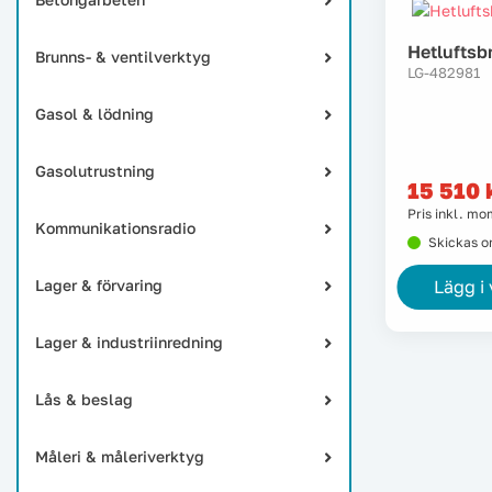
Hetluftsb
Brunns- & ventilverktyg
LG-482981
Gasol & lödning
Gasolutrustning
15 510
Pris inkl. m
Kommunikationsradio
Skickas 
Lager & förvaring
Lägg i
Lager & industriinredning
Lås & beslag
Måleri & måleriverktyg