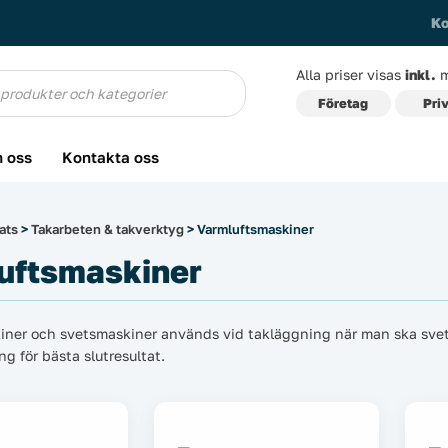
Ko
Alla priser visas
inkl.
m
g
Företag
Pri
 oss
Kontakta oss
ats
>
Takarbeten & takverktyg
> Varmluftsmaskiner
uftsmaskiner
ner och svetsmaskiner används vid takläggning när man ska svetsa 
g för bästa slutresultat.