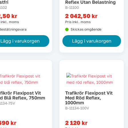
tfri
Reflex Utan Belastning
1102
B-11100
2,50
kr
2 042,50
kr
s inkl. moms
Pris inkl. moms
Beställningsvara
Skickas omgående
Lägg i varukorgen
Lägg i varukorgen
fikrör Flexipost Vit
Trafikrör Flexipost Vit
d Blå Reflex, 750mm
Med Röd Reflex,
1000mm
1134-75V
B-11134-100V
 590
kr
2 120
kr