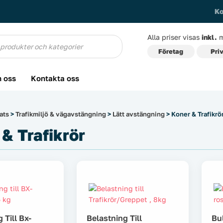
Ko
Alla priser visas
inkl.
m
g
Företag
Pri
 oss
Kontakta oss
ats
>
Trafikmiljö & vägavstängning
>
Lätt avstängning
> Koner & Trafikrö
& Trafikrör
 Till Bx-
Belastning Till
Bu