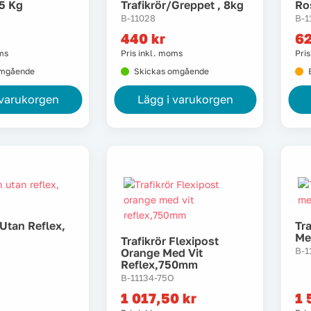
5 Kg
Trafikrör/greppet , 8kg
Ros
B-11028
B-1
440
kr
6
oms
Pris inkl. moms
Pri
omgående
Skickas omgående
 varukorgen
Lägg i varukorgen
Utan Reflex,
Tra
Me
Trafikrör Flexipost
B-1
Orange Med Vit
Reflex,750mm
B-11134-75O
1 017,50
kr
1