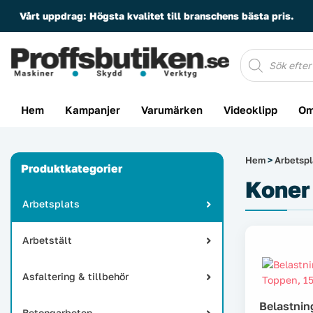
Vårt uppdrag:
Högsta kvalitet till branschens bästa pris.
Produktsöknin
Hem
Kampanjer
Varumärken
Videoklipp
Om
Hem
>
Arbetspl
Produktkategorier
Koner 
Arbetsplats
Arbetstält
Asfaltering & tillbehör
Belastning
Betongarbeten