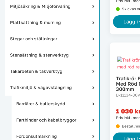
Pris inkl. m
Miljösäkring & Miljöförvaring
Skickas 
Lägg i
Plattsättning & murning
Stegar och ställningar
Stensättning & stenverktyg
Takarbeten & takverktyg
Trafikrör 
Med Röd R
Trafikmiljö & vägavstängning
300mm
B-11134-30
Barriärer & bullerskydd
1 030
k
Pris inkl. m
Farthinder och kabelbryggor
Beställni
Fordonsutmärkning
Lägg i