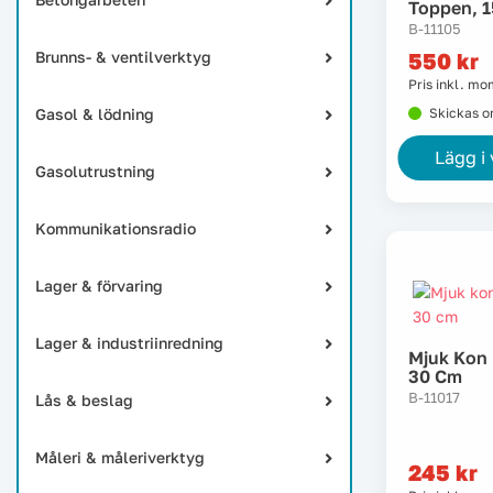
Toppen, 1
B-11105
Brunns- & ventilverktyg
550
kr
Pris inkl. m
Gasol & lödning
Skickas 
Lägg i
Gasolutrustning
Kommunikationsradio
Lager & förvaring
Lager & industriinredning
Mjuk Kon 
30 Cm
B-11017
Lås & beslag
Måleri & måleriverktyg
245
kr