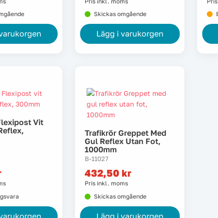
oms
Pris inkl. moms
Pri
omgående
Skickas omgående
 varukorgen
Lägg i varukorgen
Flexipost Vit
eflex,
Trafikrör Greppet Med
Gul Reflex Utan Fot,
V
1000mm
B-11027
r
432,50
kr
oms
Pris inkl. moms
ngsvara
Skickas omgående
 varukorgen
Lägg i varukorgen