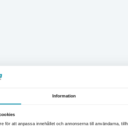
Information
Välkommen till Proffsbutiken
cookies
Jag handlar som:
e för att anpassa innehållet och annonserna till användarna, tillh