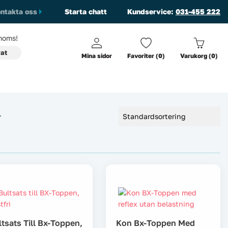
ntakta oss
Starta chatt
Kundservice:
031-455 222
oms!
vat
Mina sidor
Favoriter (0)
Varukorg (0)
r
ltsats Till Bx-Toppen,
Kon Bx-Toppen Med