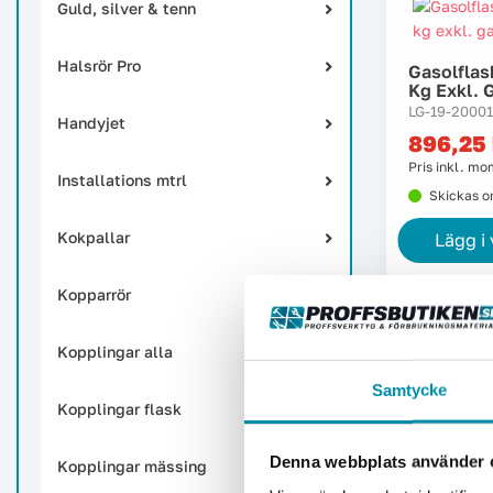
Guld, silver & tenn
Halsrör Pro
Gasolflas
Kg Exkl. 
LG-19-20001
Handyjet
896,25
Pris inkl. m
Installations mtrl
Skickas 
Kokpallar
Lägg i
Kopparrör
Kopplingar alla
Samtycke
Kopplingar flask
Denna webbplats använder 
Kopplingar mässing