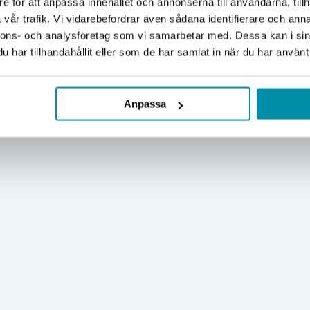
e för att anpassa innehållet och annonserna till användarna, tillh
Företag
Privat
vår trafik. Vi vidarebefordrar även sådana identifierare och anna
nnons- och analysföretag som vi samarbetar med. Dessa kan i sin
Exkl. moms
Inkl. moms
har tillhandahållit eller som de har samlat in när du har använt 
Anpassa