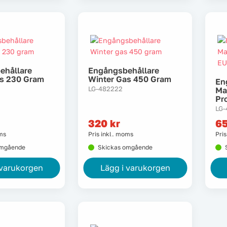
ehållare
Engångsbehållare
as 230 Gram
Winter Gas 450 Gram
En
LG-482222
Ma
Pr
LG-
320
kr
6
oms
Pris inkl. moms
Pri
omgående
Skickas omgående
 varukorgen
Lägg i varukorgen