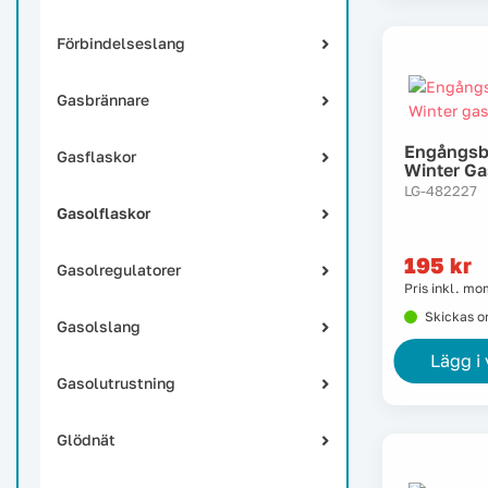
Förbindelseslang
Gasbrännare
Engångsb
Gasflaskor
Winter G
LG-482227
Gasolflaskor
195
kr
Gasolregulatorer
Pris inkl. m
Skickas 
Gasolslang
Lägg i
Gasolutrustning
Glödnät