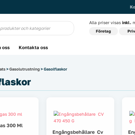
Ko
Alla priser visas
inkl.
m
g
Företag
Pri
 oss
Kontakta oss
ats
>
Gasolutrustning
> Gasolflaskor
flaskor
as 300 Ml
Engångsbehållare Cv
En