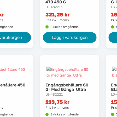
470 450 G
G 
LG-482215
LG-
kr
321,25
kr
1
oms
Pris inkl. moms
Pri
omgående
Skickas omgående
 varukorgen
Lägg i varukorgen
ehållare 450
Engångsbehållare 60
En
Gr Med Gänga Ultra
Bl
LG-482221
LG-
213,75
kr
1
oms
Pris inkl. moms
Pri
omgående
Skickas omgående