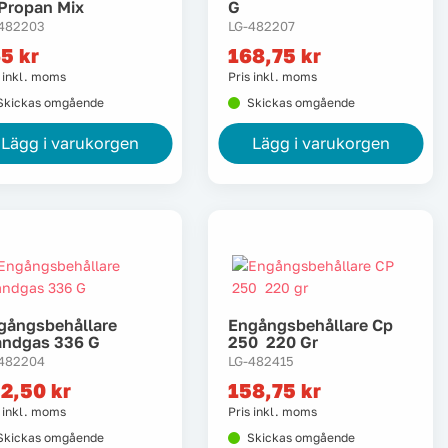
Propan Mix
G
482203
LG-482207
65
kr
168,75
kr
s inkl. moms
Pris inkl. moms
Skickas omgående
Skickas omgående
Lägg i varukorgen
Lägg i varukorgen
gångsbehållare
Engångsbehållare Cp
andgas 336 G
250 220 Gr
482204
LG-482415
52,50
kr
158,75
kr
s inkl. moms
Pris inkl. moms
Skickas omgående
Skickas omgående