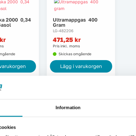
ka 2000 0,34
Ultramappgas 400
Gasol
Gram
LG-482206
kr
471,25
kr
oms
Pris inkl. moms
omgående
Skickas omgående
 varukorgen
Lägg i varukorgen
Information
Välkommen till Proffsbutiken
cookies
Jag handlar som: