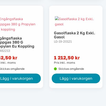
Gasolflaska 2 Kg Exkl.
Gasol
gångsflaska
LG-19-20121
ppgas 380 G
opylen Eu Koppling
482213
52,50
kr
1 212,50
kr
s inkl. moms
Pris inkl. moms
Skickas omgående
Skickas omgående
Lägg i varukorgen
Lägg i varukorgen