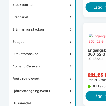
Blockventiler
Lägg i
Brännarkit
Brännarmunstycken
Butajet
Engångsb
Butiksförpackad
360 52 G
LG-482214
Dometic Caravan
211,25
Fasta red sievert
Pris inkl. m
Skickas 
Fjärravstängningsventil
Lägg i
Flussmedel