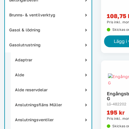
Brunns- & ventilverktyg
108,75
Pris inkl. m
Gasol & lödning
Skickas 
Lägg i
Gasolutrustning
Adaptrar
Alde
Alde reservdelar
Engångsb
G
LG-482202
Anslutningsfläns Müller
195
kr
Pris inkl. m
Anslutningsventiler
Skickas 