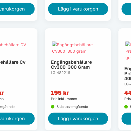
 varukorgen
Lägg i varukorgen
ehållare Cv
Engångsbehållare
Cv300 300 Gram
En
LG-482216
Pr
40
LG-
kr
195
kr
4
oms
Pris inkl. moms
Pri
omgående
Skickas omgående
 varukorgen
Lägg i varukorgen