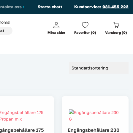
ntakta oss
Starta chatt
Kundservice:
031-455 222
oms!
vat
Mina sidor
Favoriter (0)
Varukorg (0)
gångsbehållare 175
Engångsbehållare 230