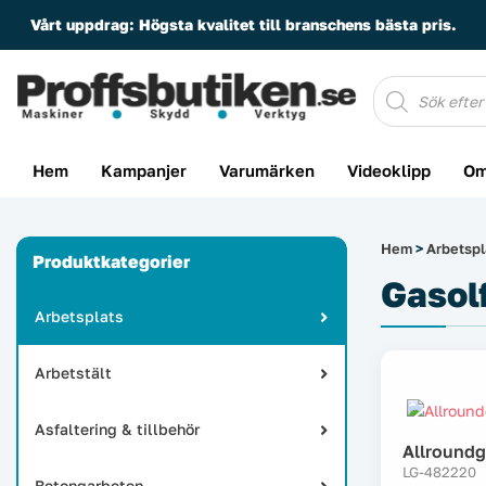
Vårt uppdrag:
Högsta kvalitet till branschens bästa pris.
Produktsöknin
Hem
Kampanjer
Varumärken
Videoklipp
Om
Hem
>
Arbetspl
Produktkategorier
Gasol
Arbetsplats
Arbetstält
Asfaltering & tillbehör
Allroundg
LG-482220
Betongarbeten