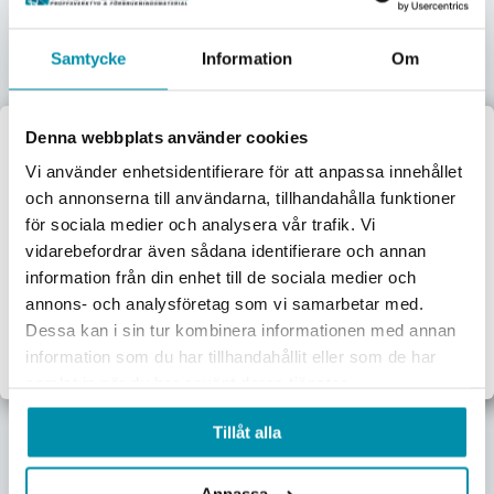
Samtycke
Information
Om
Arbetsvägg 100
Arbetsvägg 100
Denna webbplats använder cookies
Startsektion Vit Ral 9010
Startsektion Vit Ral 9010
Välkommen till
1,0meter
1,5meter
Vi använder enhetsidentifierare för att anpassa innehållet
GI-103044004
GI-103044103
och annonserna till användarna, tillhandahålla funktioner
Proffsbutiken
12 250
kr
17 250
kr
för sociala medier och analysera vår trafik. Vi
Pris inkl. moms
Pris inkl. moms
vidarebefordrar även sådana identifierare och annan
Jag handlar som:
Beställningsvara
Beställningsvara
information från din enhet till de sociala medier och
Företag
Privat
annons- och analysföretag som vi samarbetar med.
Lägg i varukorgen
Lägg i varukorgen
Dessa kan i sin tur kombinera informationen med annan
Exkl. moms
Inkl. moms
information som du har tillhandahållit eller som de har
samlat in när du har använt deras tjänster.
Tillåt alla