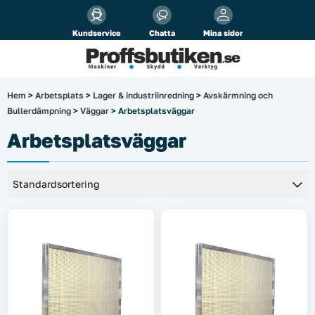
Alla priser visas
inkl.
moms!
Kundservice
Chatta
Mina sidor
Företag
Privat
Produktsökning
Hem
>
Arbetsplats
>
Lager & industriinredning
>
Avskärmning och
Bullerdämpning
>
Väggar
> Arbetsplatsväggar
Arbetsplats
Arbetsplatsväggar
El & belysning
Fordonsbelysning & lastbilstillbehör
Förbrukningsmaterial
Garage & verkstad
Laserinstrument