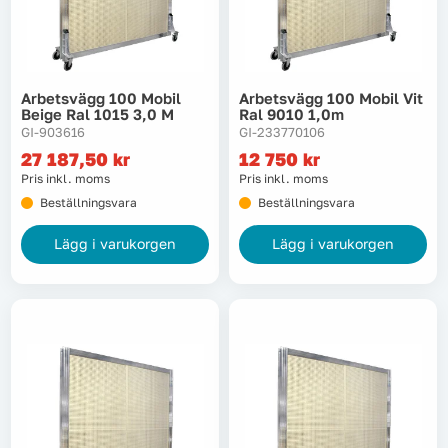
Tvätt
Verktyg
Arbetsvägg 100 Mobil
Arbetsvägg 100 Mobil Vit
Beige Ral 1015 3,0 M
Ral 9010 1,0m
GI-903616
GI-233770106
Värme, VVS & inomhusklimat
27 187,50
kr
12 750
kr
Pris inkl. moms
Pris inkl. moms
Outlet
Beställningsvara
Beställningsvara
Lägg i varukorgen
Lägg i varukorgen
Hem
Kampanjer
Varumärken
Videoklipp
Om oss
Kontakta oss