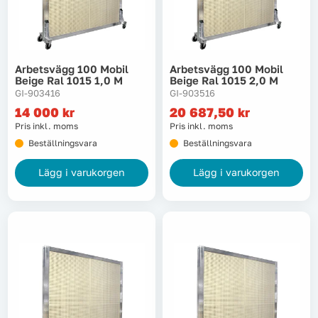
Lyft, transport & materialhantering
Maskiner
Arbetsvägg 100 Mobil
Arbetsvägg 100 Mobil
Beige Ral 1015 1,0 M
Beige Ral 1015 2,0 M
Maskintillbehör & förbrukning
GI-903416
GI-903516
14 000
kr
20 687,50
kr
Pris inkl. moms
Pris inkl. moms
Mätinstrument
Beställningsvara
Beställningsvara
Oljor & kem
Lägg i varukorgen
Lägg i varukorgen
Skydd & kläder
Svets
Tryckluft
Trädgård & utemiljö