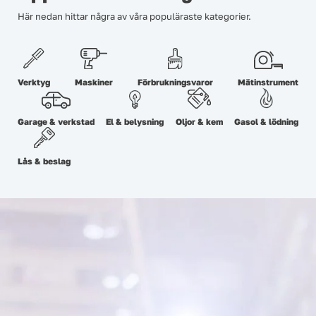
Här nedan hittar några av våra populäraste kategorier.
Verktyg
Maskiner
Förbrukningsvaror
Mätinstrument
Garage & verkstad
El & belysning
Oljor & kem
Gasol & lödning
Lås & beslag