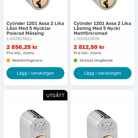
Lyft, transport & materialhantering
Cylinder 1201 Assa 2 Lika
Cylinder 1201 Assa 2 Lika
Maskiner
Låsn Med 5 Nycklar
Låsning Med 5 Nyckl
Polerad Mässing
Mattförkromad
L-032623621
L-032623605
Maskintillbehör & förbrukning
2 856,25
kr
2 812,50
kr
Pris inkl. moms
Pris inkl. moms
Mätinstrument
Beställningsvara
Skickas omgående
Oljor & kem
Lägg i varukorgen
Lägg i varukorgen
Skydd & kläder
UTGÅTT
Svets
Tryckluft
Trädgård & utemiljö