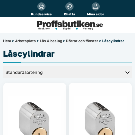
Alla priser visas
inkl.
moms!
Kundservice
Chatta
Mina sidor
Företag
Privat
Produktsökning
Hem
>
Arbetsplats
>
Lås & beslag
>
Dörrar och fönster
> Låscylindrar
Arbetsplats
Låscylindrar
El & belysning
Fordonsbelysning & lastbilstillbehör
Förbrukningsmaterial
Garage & verkstad
Laserinstrument