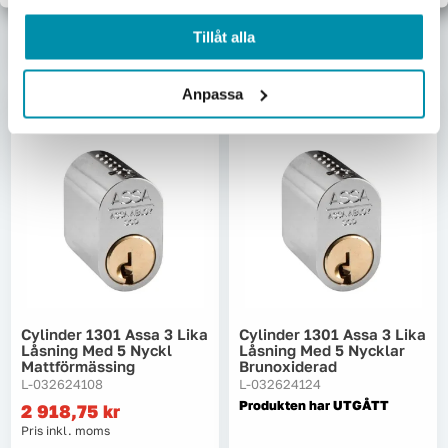
Lägg i varukorgen
Lägg i varukorgen
Tillåt alla
Anpassa
UTGÅTT
Cylinder 1301 Assa 3 Lika
Cylinder 1301 Assa 3 Lika
Låsning Med 5 Nyckl
Låsning Med 5 Nycklar
Mattförmässing
Brunoxiderad
L-032624108
L-032624124
Produkten har UTGÅTT
2 918,75
kr
Pris inkl. moms