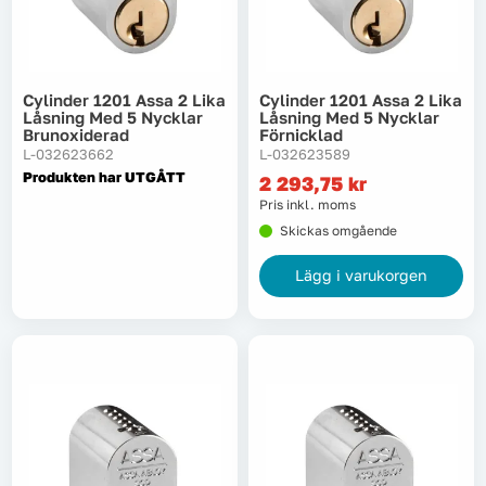
Tvätt
Cylinder 1201 Assa 2 Lika
Cylinder 1201 Assa 2 Lika
Verktyg
Låsning Med 5 Nycklar
Låsning Med 5 Nycklar
Brunoxiderad
Förnicklad
L-032623662
L-032623589
Värme, VVS & inomhusklimat
Produkten har UTGÅTT
2 293,75
kr
Pris inkl. moms
Outlet
Skickas omgående
Lägg i varukorgen
Hem
Kampanjer
Varumärken
Videoklipp
Om oss
Kontakta oss