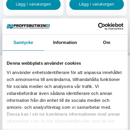
Lägg i varukorgen
Lägg i varukorgen
Samtycke
Information
Om
Denna webbplats använder cookies
Välkommen till
Vi använder enhetsidentifierare för att anpassa innehållet
och annonserna till användarna, tillhandahålla funktioner
Proffsbutiken
för sociala medier och analysera vår trafik. Vi
Cylinder 1301 Assa 3 Lika
Cylinder 1301 Assa 3 Lika
vidarebefordrar även sådana identifierare och annan
Jag handlar som:
Låsn Med 5 Nycklar
Låsning Med 5 Nyckl
information från din enhet till de sociala medier och
Polerad Mässing
Mattförkromad
L-032624082
L-032624066
Företag
Privat
annons- och analysföretag som vi samarbetar med.
2 962,50
kr
3 162,50
kr
Dessa kan i sin tur kombinera informationen med annan
Exkl. moms
Inkl. moms
Pris inkl. moms
Pris inkl. moms
information som du har tillhandahållit eller som de har
Beställningsvara
Skickas omgående
samlat in när du har använt deras tjänster.