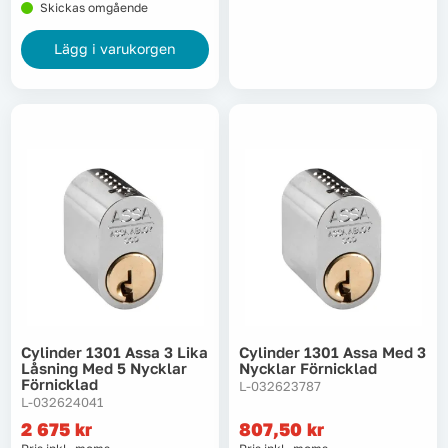
Skickas omgående
Lägg i varukorgen
Cylinder 1301 Assa 3 Lika
Cylinder 1301 Assa Med 3
Låsning Med 5 Nycklar
Nycklar Förnicklad
Förnicklad
L-032623787
L-032624041
2 675
kr
807,50
kr