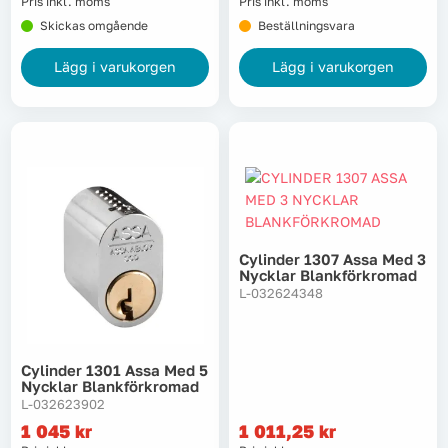
Pris inkl. moms
Pris inkl. moms
Skickas omgående
Beställningsvara
Lägg i varukorgen
Lägg i varukorgen
Cylinder 1307 Assa Med 3
Nycklar Blankförkromad
L-032624348
Cylinder 1301 Assa Med 5
Nycklar Blankförkromad
L-032623902
1 045
kr
1 011,25
kr