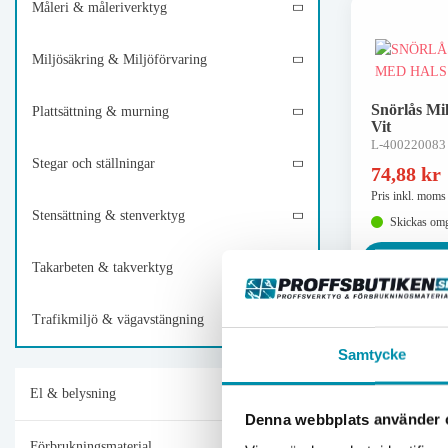
Måleri & måleriverktyg
Miljösäkring & Miljöförvaring
Snörlås Mi
Plattsättning & murning
Vit
L-400220083
Stegar och ställningar
74,88
kr
Pris inkl. moms
Stensättning & stenverktyg
Skickas om
Lägg i
Takarbeten & takverktyg
Trafikmiljö & vägavstängning
Samtycke
El & belysning
Denna webbplats använder 
Väggbeslag
Förbrukningsmaterial