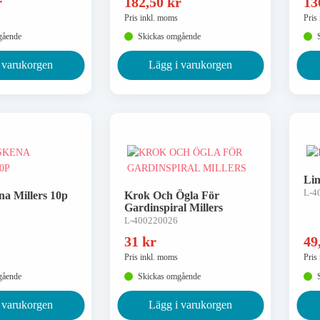
r
182,50
kr
13
Pris inkl. moms
Pris
gående
Skickas omgående
 varukorgen
Lägg i varukorgen
Lin
L-4
na Millers 10p
Krok Och Ögla För
Gardinspiral Millers
L-400220026
31
kr
49
Pris inkl. moms
Pris
gående
Skickas omgående
 varukorgen
Lägg i varukorgen