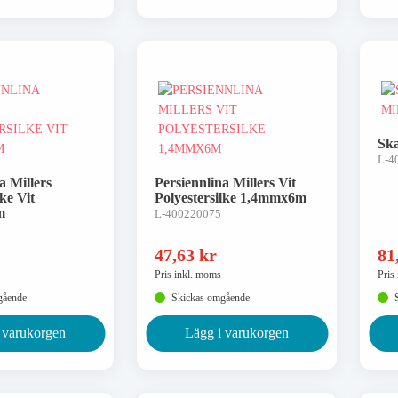
Ska
L-4
a Millers
Persiennlina Millers Vit
lke Vit
Polyestersilke 1,4mmx6m
m
L-400220075
47,63
kr
81
Pris inkl. moms
Pris
gående
Skickas omgående
 varukorgen
Lägg i varukorgen