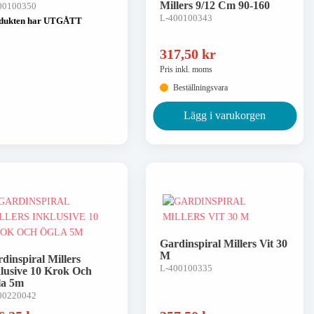
Millers 9/12 Cm 90-160
00100350
L-400100343
dukten har UTGÅTT
317,50
kr
Pris inkl. moms
Beställningsvara
Lägg i varukorgen
Gardinspiral Millers Vit 30
M
dinspiral Millers
L-400100335
lusive 10 Krok Och
la 5m
00220042