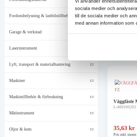
Vi använder enhetsidentifierar
L-500101225
sociala medier och analysera 
till de sociala medier och a
Fordonsbelysning & lastbilstillbehör
462,50
k
med annan information som du 
Pris inkl. moms
Garage & verkstad
Skickas om
Lägg i
Laserinstrument
Lyft, transport & materialhantering
Maskiner
Maskintillbehör & förbrukning
Väggfäste M
L-400100202
Mätinstrument
35,63
kr
Oljor & kem
Pris inkl. moms