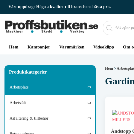
Vårt uppdrag:
Högsta kvalitet till branschens bästa pris.
Produktsökning
Hem
Kampanjer
Varumärken
Videoklipp
Om o
Hem
>
Arbetspla
Produktkategorier
Gardin
Arbetsplats
Arbetstält
Asfaltering & tillbehör
Ändstopp C
Betongarbeten