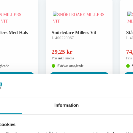
llers Med Hals
Snörledare Millers Vit
Stå
L-400220067
L-4
29,25
kr
74
Pris inkl. moms
Pris
gående
Skickas omgående
 varukorgen
Lägg i varukorgen
Information
Välkommen till Proffsbutiken
cookies
Jag handlar som:
 7,5 Cm Sp
Väggbeslag Millers 15 Cm
Väg