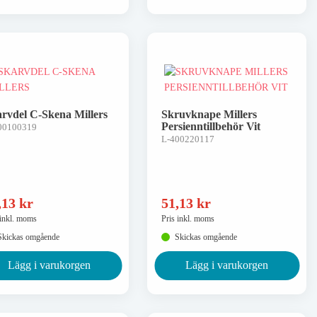
rvdel C-Skena Millers
Skruvknape Millers
Persienntillbehör Vit
00100319
L-400220117
,13
kr
51,13
kr
 inkl. moms
Pris inkl. moms
Skickas omgående
Skickas omgående
Lägg i varukorgen
Lägg i varukorgen