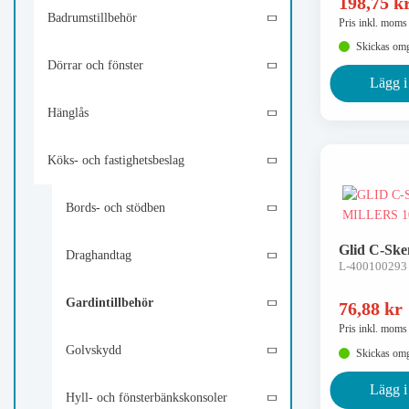
198,75
k
Badrumstillbehör
Pris inkl. moms
Skickas om
Dörrar och fönster
Lägg i
Hänglås
Köks- och fastighetsbeslag
Bords- och stödben
Glid C-Ske
Draghandtag
L-400100293
Gardintillbehör
76,88
kr
Pris inkl. moms
Golvskydd
Skickas om
Lägg i
Hyll- och fönsterbänkskonsoler