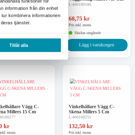
andahålla funktioner för
St
L-400100186
n information från din enhet
00101233
 tur kombinera informationen
6,25
kr
68,75
kr
deras tjänster.
 inkl. moms
Pris inkl. moms
Skickas omgående
Skickas omgående
Lägg i varukorgen
Lägg i varukorgen
Tillåt alla
kelhållare Vägg C-
Vinkelhållare Vägg C-
na Millers 15 Cm
Skena Millers 5 Cm
00100277
L-400100251
70
kr
132,50
kr
 inkl. moms
Pris inkl. moms