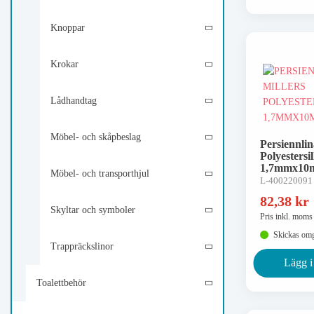
Knoppar
Krokar
Lådhandtag
Möbel- och skåpbeslag
Persiennlin
Polyestersi
1,7mmx10
Möbel- och transporthjul
L-400220091
82,38
kr
Skyltar och symboler
Pris inkl. moms
Skickas om
Trappräckslinor
Lägg i
Toalettbehör