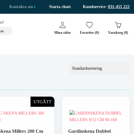
Kontakta oss
Starta chatt
Kundservice:
031-455 222
s!
at
Mina sidor
Favoriter (0)
Varukorg (0)
UTGÅTT
kena Millers 200 Cm
Gardinskena Dubbel