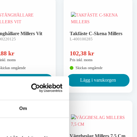
nghållare Millers Vit
Takfäste C-Skena Millers
00220125
L-400100285
,88
kr
102,38
kr
 inkl. moms
Pris inkl. moms
Skickas omgående
Skickas omgående
Lägg i varukorgen
Lägg i varukorgen
Om
gbeslag Millers 15 Cm
Väggbeslag Millers 7,5 Cm