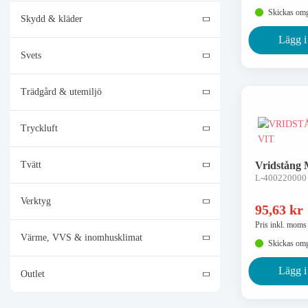
Skickas om
Skydd & kläder
Lägg i
Svets
Trädgård & utemiljö
Tryckluft
Tvätt
Vridstång M
L-400220000
Verktyg
95,63
kr
Pris inkl. moms
Värme, VVS & inomhusklimat
Skickas om
Lägg i
Outlet