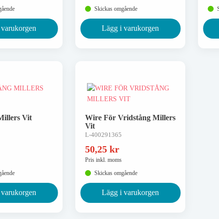
gående
Skickas omgående
 varukorgen
Lägg i varukorgen
illers Vit
Wire För Vridstång Millers
Vit
L-400291365
50,25
kr
Pris inkl. moms
gående
Skickas omgående
 varukorgen
Lägg i varukorgen