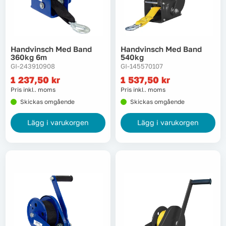
Lyft, transport & materialhantering
Maskiner
Handvinsch Med Band
Handvinsch Med Band
360kg 6m
540kg
Maskintillbehör & förbrukning
GI-243910908
GI-145570107
1 237,50
kr
1 537,50
kr
Pris inkl. moms
Pris inkl. moms
Mätinstrument
Skickas omgående
Skickas omgående
Oljor & kem
Lägg i varukorgen
Lägg i varukorgen
Skydd & kläder
Svets
Tryckluft
Trädgård & utemiljö