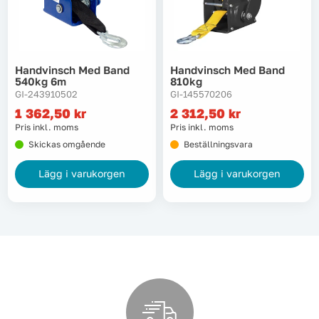
Tvätt
Verktyg
Handvinsch Med Band
Handvinsch Med Band
540kg 6m
810kg
GI-243910502
GI-145570206
Värme, VVS & inomhusklimat
1 362,50
kr
2 312,50
kr
Pris inkl. moms
Pris inkl. moms
Outlet
Skickas omgående
Beställningsvara
Lägg i varukorgen
Lägg i varukorgen
Hem
Kampanjer
Varumärken
Videoklipp
Om oss
Kontakta oss