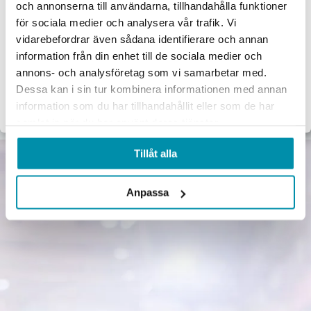
och annonserna till användarna, tillhandahålla funktioner
Proffsbutiken
för sociala medier och analysera vår trafik. Vi
Verktyg
Maskiner
Förbrukningsvaror
Mätinstrument
vidarebefordrar även sådana identifierare och annan
Jag handlar som:
information från din enhet till de sociala medier och
Garage & verkstad
El & belysning
Oljor & kem
Gasol & lödning
Företag
Privat
annons- och analysföretag som vi samarbetar med.
Dessa kan i sin tur kombinera informationen med annan
Exkl. moms
Inkl. moms
Lås & beslag
information som du har tillhandahållit eller som de har
samlat in när du har använt deras tjänster.
Tillåt alla
Anpassa