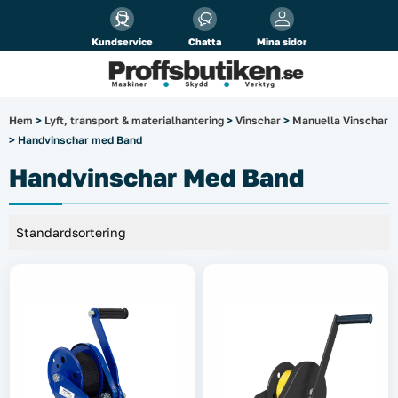
Alla priser visas
inkl.
moms!
Kundservice
Chatta
Mina sidor
Företag
Privat
Produktsökning
Hem
>
Lyft, transport & materialhantering
>
Vinschar
>
Manuella Vinschar
> Handvinschar med Band
Arbetsplats
Handvinschar Med Band
El & belysning
Fordonsbelysning & lastbilstillbehör
Förbrukningsmaterial
Garage & verkstad
Laserinstrument