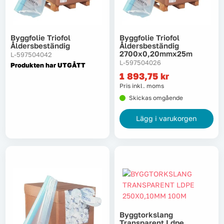
Lyft, transport & materialhantering
Byggfolie Triofol
Byggfolie Triofol
Maskiner
Åldersbeständig
Åldersbeständig
2700x0,20mmx25m
L-597504042
L-597504026
Maskintillbehör & förbrukning
Produkten har UTGÅTT
1 893,75
kr
Pris inkl. moms
Mätinstrument
Skickas omgående
Oljor & kem
Lägg i varukorgen
Skydd & kläder
Svets
Tryckluft
Byggtorkslang
Trädgård & utemiljö
Transparent Ldpe