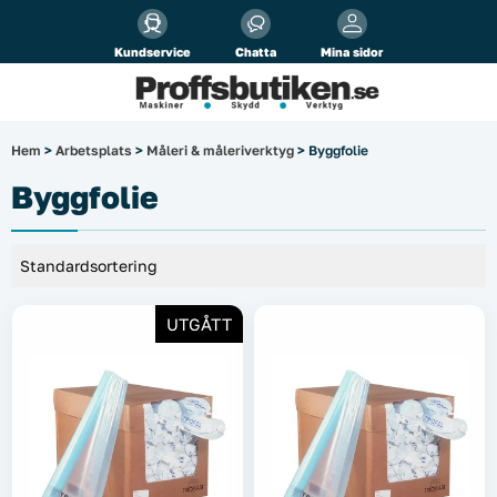
Alla priser visas
inkl.
moms!
Kundservice
Chatta
Mina sidor
Företag
Privat
Produktsökning
Hem
>
Arbetsplats
>
Måleri & måleriverktyg
> Byggfolie
Arbetsplats
Byggfolie
El & belysning
Fordonsbelysning & lastbilstillbehör
UTGÅTT
Förbrukningsmaterial
Garage & verkstad
Laserinstrument