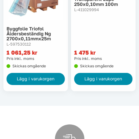
250x0,10mm 100m
L-411029994
Tvätt
Byggfolie Triofol
Verktyg
Åldersbeständig Ng
2700x0,11mmx25m
L-597530112
Värme, VVS & inomhusklimat
1 061,25
kr
1 475
kr
Pris inkl. moms
Pris inkl. moms
Outlet
Skickas omgående
Skickas omgående
Lägg i varukorgen
Lägg i varukorgen
Hem
Kampanjer
Varumärken
Videoklipp
Om oss
Kontakta oss