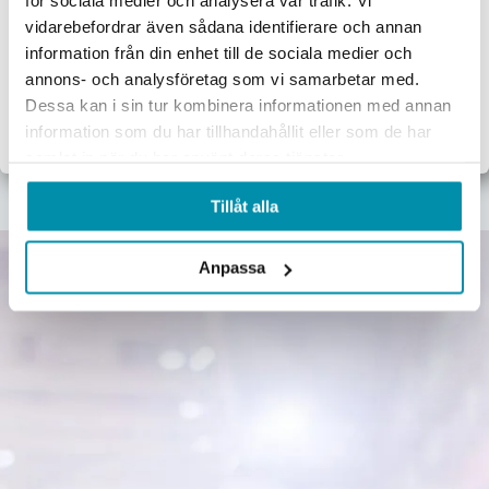
för sociala medier och analysera vår trafik. Vi
vidarebefordrar även sådana identifierare och annan
Jag handlar som:
Verktyg
Maskiner
Förbrukningsvaror
Mätinstrument
information från din enhet till de sociala medier och
Företag
Privat
annons- och analysföretag som vi samarbetar med.
Dessa kan i sin tur kombinera informationen med annan
Exkl. moms
Inkl. moms
Garage & verkstad
El & belysning
Oljor & kem
Gasol & lödning
information som du har tillhandahållit eller som de har
samlat in när du har använt deras tjänster.
Lås & beslag
Tillåt alla
Anpassa