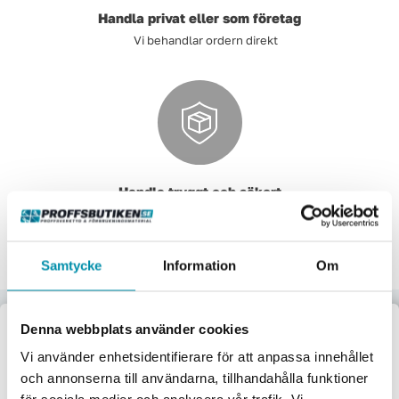
Handla privat eller som företag
Vi behandlar ordern direkt
Handla tryggt och säkert
Säkra och pålitliga betalsystem.
Samtycke
Information
Om
Upptäck våra kategorier
Denna webbplats använder cookies
Välkommen till
Vi använder enhetsidentifierare för att anpassa innehållet
Här nedan hittar några av våra populäraste kategorier.
och annonserna till användarna, tillhandahålla funktioner
Proffsbutiken