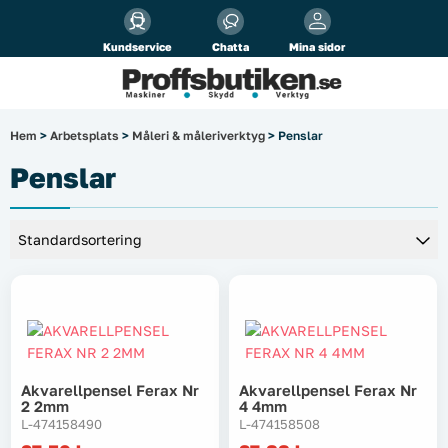
Alla priser visas
inkl.
moms!
Kundservice
Chatta
Mina sidor
Företag
Privat
Produktsökning
Hem
>
Arbetsplats
>
Måleri & måleriverktyg
> Penslar
Arbetsplats
Penslar
El & belysning
Fordonsbelysning & lastbilstillbehör
Förbrukningsmaterial
Garage & verkstad
Akvarellpensel Ferax Nr
Akvarellpensel Ferax Nr
2 2mm
4 4mm
Laserinstrument
L-474158490
L-474158508