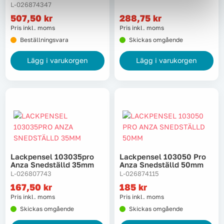
L-026874347
507,50
kr
288,75
kr
Pris inkl. moms
Pris inkl. moms
Beställningsvara
Skickas omgående
Lägg i varukorgen
Lägg i varukorgen
Lackpensel 103035pro
Lackpensel 103050 Pro
Anza Snedställd 35mm
Anza Snedställd 50mm
L-026807743
L-026874115
167,50
kr
185
kr
Pris inkl. moms
Pris inkl. moms
Skickas omgående
Skickas omgående