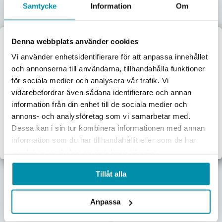
Samtycke
Information
Om
Fasadpensel 347592 Elite
Fasadpensel 348100
Denna webbplats använder cookies
Anza Vinklad 120mm
Elite Anza Vinklad 2-I-1
100mm
L-026845036
Välkommen till
Vi använder enhetsidentifierare för att anpassa innehållet
L-026874354
och annonserna till användarna, tillhandahålla funktioner
343,75
kr
301,25
kr
Proffsbutiken
för sociala medier och analysera vår trafik. Vi
Pris inkl. moms
Pris inkl. moms
vidarebefordrar även sådana identifierare och annan
Skickas omgående
Skickas omgående
Jag handlar som:
information från din enhet till de sociala medier och
Lägg i varukorgen
Lägg i varukorgen
Företag
Privat
annons- och analysföretag som vi samarbetar med.
Dessa kan i sin tur kombinera informationen med annan
Exkl. moms
Inkl. moms
information som du har tillhandahållit eller som de har
samlat in när du har använt deras tjänster.
Tillåt alla
Hornsugga 229060 Anza
Anpassa
60mm
Fasadpenselset 700228
L-026804252
Elite Anza Vinklade