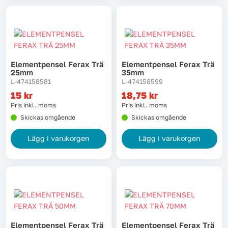
Tvätt
Verktyg
Elementpensel Ferax Trä
Elementpensel Ferax Trä
25mm
35mm
Värme, VVS & inomhusklimat
L-474158581
L-474158599
15
kr
18,75
kr
Outlet
Pris inkl. moms
Pris inkl. moms
Skickas omgående
Skickas omgående
Lägg i varukorgen
Lägg i varukorgen
Hem
Kampanjer
Varumärken
Videoklipp
Om oss
Kontakta oss
Elementpensel Ferax Trä
Elementpensel Ferax Trä