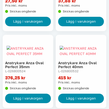
27,50
kr
37,88
kr
Lyft, transport & materialhantering
Pris inkl. moms
Pris inkl. moms
Skickas omgående
Skickas omgående
Maskiner
Lägg i varukorgen
Lägg i varukorgen
Maskintillbehör & förbrukning
Mätinstrument
Oljor & kem
Anstrykare Anza Oval
Anstrykare Anza Oval
Perfect 35mm
Perfect 40mm
Skydd & kläder
L-026800524
L-026800532
376,25
kr
415
kr
Svets
Pris inkl. moms
Pris inkl. moms
Skickas omgående
Skickas omgående
Tryckluft
Lägg i varukorgen
Lägg i varukorgen
Trädgård & utemiljö