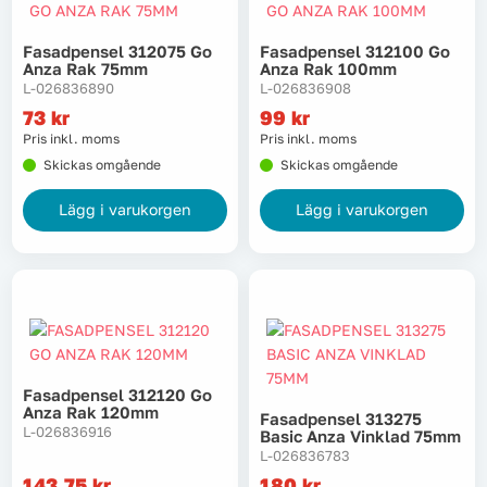
Fasadpensel 312075 Go
Fasadpensel 312100 Go
Anza Rak 75mm
Anza Rak 100mm
L-026836890
L-026836908
73
kr
99
kr
Pris inkl. moms
Pris inkl. moms
Skickas omgående
Skickas omgående
Lägg i varukorgen
Lägg i varukorgen
Fasadpensel 312120 Go
Anza Rak 120mm
Fasadpensel 313275
L-026836916
Basic Anza Vinklad 75mm
L-026836783
143,75
kr
180
kr