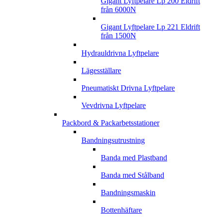
Gigant Lyftpelare Lp 200 Eldrift
från 6000N
Gigant Lyftpelare Lp 221 Eldrift
från 1500N
Hydrauldrivna Lyftpelare
Lägesställare
Pneumatiskt Drivna Lyftpelare
Vevdrivna Lyftpelare
Packbord & Packarbetsstationer
Bandningsutrustning
Banda med Plastband
Banda med Stålband
Bandningsmaskin
Bottenhäftare