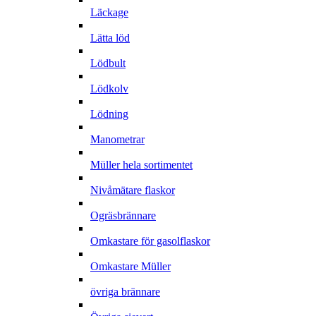
Läckage
Lätta löd
Lödbult
Lödkolv
Lödning
Manometrar
Müller hela sortimentet
Nivåmätare flaskor
Ogräsbrännare
Omkastare för gasolflaskor
Omkastare Müller
övriga brännare