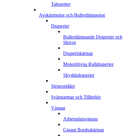
Taburetter
Avskärmning och Bullerdämpning
Draperier
Bullerdämpande Draperier och
Skivor
Draperiskärmar
Motordrivna Rulldraperier
Skyddsdraperier
Stripesridåer
Svängarmar och Tillbehör
Väggar
Arbetsplatsväggar
Gigant Bordsskärmar