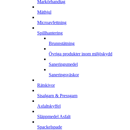
Markörhandtag
Mäthjul
Microavfettning
Spillhantering
Brunnstätning
Övriga produkter inom miljöskydd
Saneringsmedel
Saneringsväskor
Rätskivor
Sisalgarn & Pressgarn
Asfaltskyffel
Släppmedel Asfalt
Spackelspade