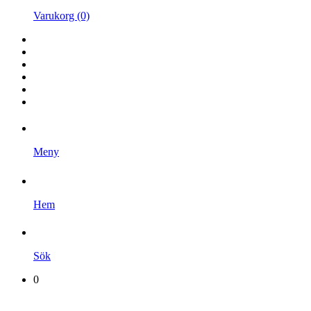
Varukorg (0)
Hem
Kampanjer
Varumärken
Videoklipp
Om oss
Kontakta oss
Meny
Hem
Sök
0