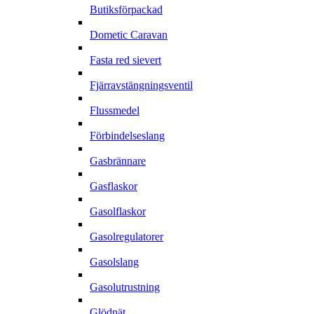
Butiksförpackad
Dometic Caravan
Fasta red sievert
Fjärravstängningsventil
Flussmedel
Förbindelseslang
Gasbrännare
Gasflaskor
Gasolflaskor
Gasolregulatorer
Gasolslang
Gasolutrustning
Glödnät