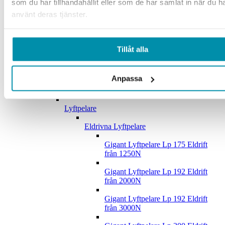
som du har tillhandahållit eller som de har samlat in när du h
använt deras tjänster.
Lunchrum
Whiteboard
Tillåt alla
Krok och Panel
Upphängningskrokar
Anpassa
Verktygspaneler
Lyftpelare
Eldrivna Lyftpelare
Gigant Lyftpelare Lp 175 Eldrift
från 1250N
Gigant Lyftpelare Lp 192 Eldrift
från 2000N
Gigant Lyftpelare Lp 192 Eldrift
från 3000N