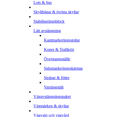
Lots & ljus
Skyltbågar & övriga skyltar
Stabiliseringsblock
Lätt avstängning
Kantmarkeringsstolpe
Koner & Trafikrör
Övergangsställe
Sidomarkeringsskärmar
Stolpar & fötter
Varningstält
Vägavstängningspaket
Vägmärken & skyltar
Vägvakt och vägvård