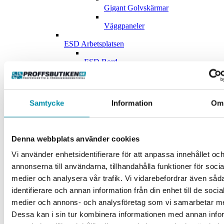
Gigant Golvskärmar
Väggpaneler
ESD Arbetsplatsen
ESD Bord
Esd-Tillbehör
Golvställ och Väggsystem
Samtycke
Information
Om
Golvställ
Väggsystem
Denna webbplats använder cookies
Kontor och Lunchrumsmöbler
Vi använder enhetsidentifierare för att anpassa innehållet oc
annonserna till användarna, tillhandahålla funktioner för socia
Anslagstavlor
medier och analysera vår trafik. Vi vidarebefordrar även såd
Datortillbehör
identifierare och annan information från din enhet till de socia
medier och annons- och analysföretag som vi samarbetar m
Konferensrum
Dessa kan i sin tur kombinera informationen med annan info
Kontorsrum