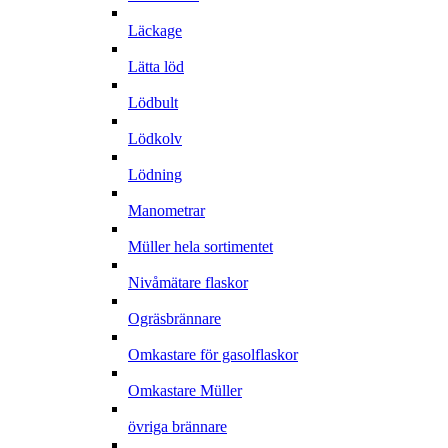
Läckage
Lätta löd
Lödbult
Lödkolv
Lödning
Manometrar
Müller hela sortimentet
Nivåmätare flaskor
Ogräsbrännare
Omkastare för gasolflaskor
Omkastare Müller
övriga brännare