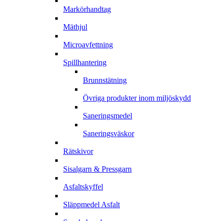
Markörhandtag
Mäthjul
Microavfettning
Spillhantering
Brunnstätning
Övriga produkter inom miljöskydd
Saneringsmedel
Saneringsväskor
Rätskivor
Sisalgarn & Pressgarn
Asfaltskyffel
Släppmedel Asfalt