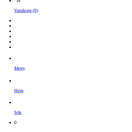
Varukorg (0)
Hem
Kampanjer
Varumärken
Videoklipp
Om oss
Kontakta oss
Meny
Hem
Sök
0