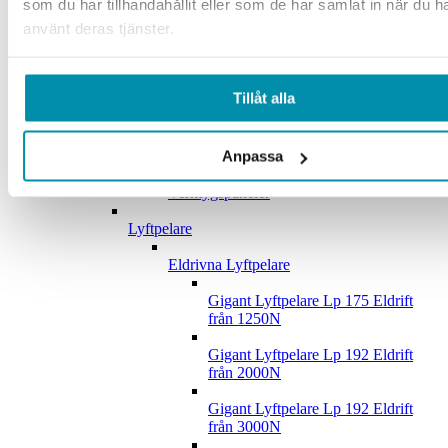
som du har tillhandahållit eller som de har samlat in när du h
Kontorsrum
använt deras tjänster.
Lunchrum
Whiteboard
Tillåt alla
Krok och Panel
Anpassa
Upphängningskrokar
Verktygspaneler
Lyftpelare
Eldrivna Lyftpelare
Gigant Lyftpelare Lp 175 Eldrift
från 1250N
Gigant Lyftpelare Lp 192 Eldrift
från 2000N
Gigant Lyftpelare Lp 192 Eldrift
från 3000N