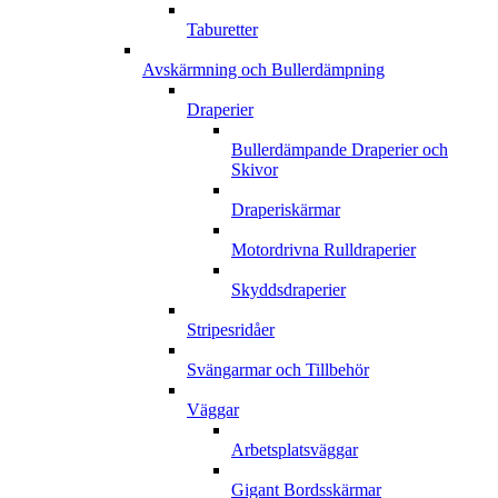
Taburetter
Avskärmning och Bullerdämpning
Draperier
Bullerdämpande Draperier och
Skivor
Draperiskärmar
Motordrivna Rulldraperier
Skyddsdraperier
Stripesridåer
Svängarmar och Tillbehör
Väggar
Arbetsplatsväggar
Gigant Bordsskärmar