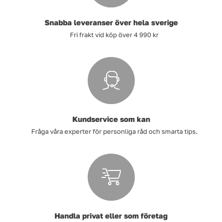
Tvätt
Snabba leveranser över hela sverige
Fri frakt vid köp över 4 990 kr
Verktyg
Värme, VVS & inomhusklimat
Outlet
Kundservice som kan
Fråga våra experter för personliga råd och smarta tips.
Hem
Kampanjer
Varumärken
Videoklipp
Om oss
Kontakta oss
Handla privat eller som företag