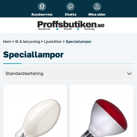
Alla priser visas
inkl.
moms!
Kundservice
Chatta
Mina sidor
Företag
Privat
Produktsökning
Hem
>
El & belysning
>
Ljuskällor
> Speciallampor
Arbetsplats
Speciallampor
El & belysning
Fordonsbelysning & lastbilstillbehör
Förbrukningsmaterial
Garage & verkstad
Laserinstrument