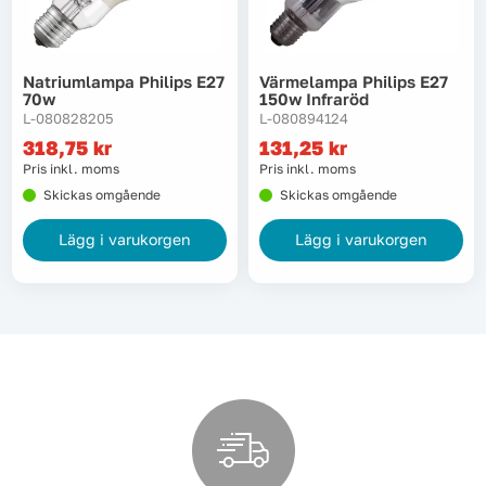
Lyft, transport & materialhantering
Natriumlampa Philips E27
Värmelampa Philips E27
Maskiner
70w
150w Infraröd
L-080828205
L-080894124
Maskintillbehör & förbrukning
318,75
kr
131,25
kr
Pris inkl. moms
Pris inkl. moms
Mätinstrument
Skickas omgående
Skickas omgående
Lägg i varukorgen
Lägg i varukorgen
Oljor & kem
Skydd & kläder
Svets
Tryckluft
Trädgård & utemiljö