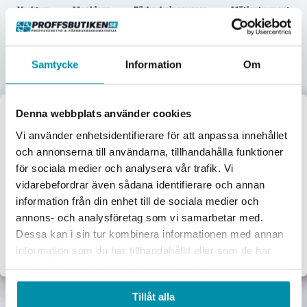
Verktyg
Maskiner
Förbrukningsvaror
Mätinstrument
Garage & verkstad
El & belysning
Oljor & kem
Gasol & lödning
Samtycke
Information
Om
Lås & beslag
Denna webbplats använder cookies
Välkommen till
Vi använder enhetsidentifierare för att anpassa innehållet
och annonserna till användarna, tillhandahålla funktioner
Proffsbutiken
för sociala medier och analysera vår trafik. Vi
vidarebefordrar även sådana identifierare och annan
Jag handlar som:
information från din enhet till de sociala medier och
Företag
Privat
annons- och analysföretag som vi samarbetar med.
Dessa kan i sin tur kombinera informationen med annan
Exkl. moms
Inkl. moms
information som du har tillhandahållit eller som de har
samlat in när du har använt deras tjänster.
Tillåt alla