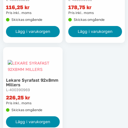
116,25
kr
178,75
kr
Lyft, transport & materialhantering
Pris inkl. moms
Pris inkl. moms
Skickas omgående
Skickas omgående
Maskiner
Lägg i varukorgen
Lägg i varukorgen
Maskintillbehör & förbrukning
Mätinstrument
Oljor & kem
Lekare Syrafast 92x8mm
Skydd & kläder
Millers
L-400390969
Svets
226,25
kr
Pris inkl. moms
Skickas omgående
Tryckluft
Lägg i varukorgen
Trädgård & utemiljö