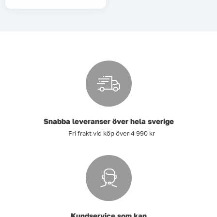
Tvätt
Verktyg
Värme, VVS & inomhusklimat
Outlet
Snabba leveranser över hela sverige
Fri frakt vid köp över 4 990 kr
Hem
Kampanjer
Varumärken
Videoklipp
Om oss
Kontakta oss
Kundservice som kan