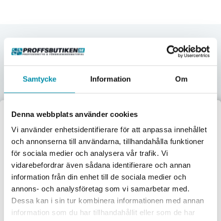
Upptäck våra kategorier
Här nedan hittar några av våra populäraste kategorier.
Samtycke
Information
Om
Verktyg
Maskiner
Förbrukningsvaror
Mätinstrument
Denna webbplats använder cookies
Välkommen till
Vi använder enhetsidentifierare för att anpassa innehållet
Garage & verkstad
El & belysning
Oljor & kem
Gasol & lödning
och annonserna till användarna, tillhandahålla funktioner
Proffsbutiken
för sociala medier och analysera vår trafik. Vi
Lås & beslag
vidarebefordrar även sådana identifierare och annan
Jag handlar som:
information från din enhet till de sociala medier och
Företag
Privat
annons- och analysföretag som vi samarbetar med.
Dessa kan i sin tur kombinera informationen med annan
Exkl. moms
Inkl. moms
information som du har tillhandahållit eller som de har