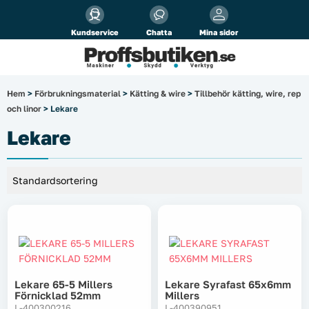
Alla priser visas
inkl.
moms!
Kundservice
Chatta
Mina sidor
Företag
Privat
Produktsökning
Hem
>
Förbrukningsmaterial
>
Kätting & wire
>
Tillbehör kätting, wire, rep
och linor
> Lekare
Arbetsplats
Lekare
El & belysning
Fordonsbelysning & lastbilstillbehör
Förbrukningsmaterial
Garage & verkstad
Lekare 65-5 Millers
Lekare Syrafast 65x6mm
Laserinstrument
Förnicklad 52mm
Millers
L-400300216
L-400390951