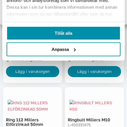
annons- och analysföretag som vi samarbetar med.
Dessa kan i sin tur kombinera informationen med annan
Exkl. moms
Inkl. moms
information som du har tillhandahållit eller som de har
samlat in när du har använt deras tjänster.
Ring 112 Millers
Ring 112 Millers
Tillåt alla
Elförzinkad 30mm
Elförzinkad 40mm
L-400330072
L-400330080
38,75
kr
49,75
kr
Anpassa
Pris inkl. moms
Pris inkl. moms
Skickas omgående
Skickas omgående
Lägg i varukorgen
Lägg i varukorgen
Ring 112 Millers
Ringbult Millers M10
Elförzinkad 50mm
L-400391975