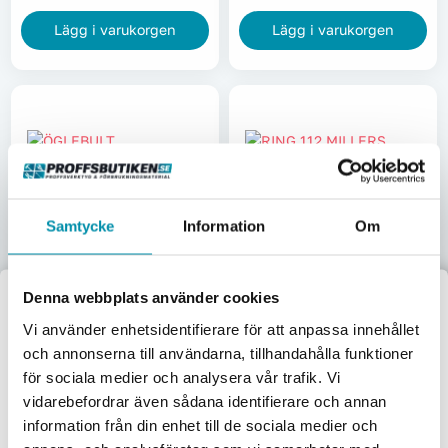
Lägg i varukorgen
Lägg i varukorgen
Ring 112 Millers
Elförzinkad 25mm
Öglebult Trägängad
Samtycke
Information
Om
L-400330031
Millers Varmförzinkad
8mm
L-400390456
96
kr
34,75
kr
Denna webbplats använder cookies
Pris inkl. moms
Pris inkl. moms
Välkommen till
Vi använder enhetsidentifierare för att anpassa innehållet
Skickas omgående
Skickas omgående
och annonserna till användarna, tillhandahålla funktioner
Proffsbutiken
för sociala medier och analysera vår trafik. Vi
Lägg i varukorgen
Lägg i varukorgen
vidarebefordrar även sådana identifierare och annan
Jag handlar som:
information från din enhet till de sociala medier och
Företag
Privat