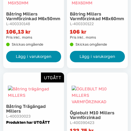
Båtring Millers
Båtring Millers
Varmförzinkad M6x50mm
Varmförzinkad M8x60mm
L-400330148
L-400330122
106,13
kr
106
kr
Pris inkl. moms
Pris inkl. moms
Skickas omgående
Skickas omgående
Lägg i varukorgen
Lägg i varukorgen
UTGÅTT
Båtring Trägängad
Millers
Öglebult M10 Millers
L-400330023
Varmförzinkad
Produkten har UTGÅTT
L-400390423
133,75
kr