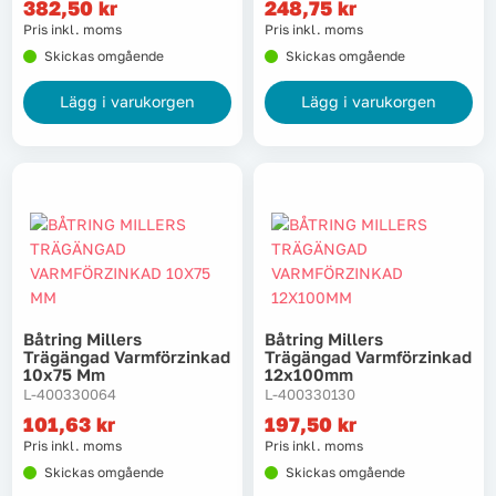
382,50
kr
248,75
kr
Pris inkl. moms
Pris inkl. moms
Tvätt
Skickas omgående
Skickas omgående
Lägg i varukorgen
Lägg i varukorgen
Verktyg
Värme, VVS & inomhusklimat
Outlet
Hem
Kampanjer
Båtring Millers
Båtring Millers
Trägängad Varmförzinkad
Trägängad Varmförzinkad
10x75 Mm
12x100mm
Varumärken
Videoklipp
L-400330064
L-400330130
101,63
kr
197,50
kr
Pris inkl. moms
Pris inkl. moms
Om oss
Kontakta oss
Skickas omgående
Skickas omgående