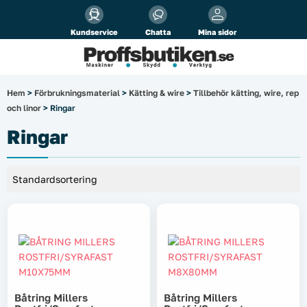
Alla priser visas
inkl.
moms!
Kundservice
Chatta
Mina sidor
Företag
Privat
Produktsökning
Hem
>
Förbrukningsmaterial
>
Kätting & wire
>
Tillbehör kätting, wire, rep
och linor
> Ringar
Arbetsplats
Ringar
El & belysning
Fordonsbelysning & lastbilstillbehör
Förbrukningsmaterial
Garage & verkstad
Laserinstrument
Båtring Millers
Båtring Millers