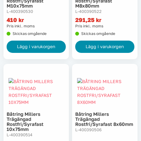
Rostfri/syrafast
Rostfri/syrafast
M10x75mm
M8x80mm
Lyft, transport & materialhantering
L-400390530
L-400390522
410
kr
291,25
kr
Maskiner
Pris inkl. moms
Pris inkl. moms
Skickas omgående
Skickas omgående
Maskintillbehör & förbrukning
Lägg i varukorgen
Lägg i varukorgen
Mätinstrument
Oljor & kem
Skydd & kläder
Svets
Båtring Millers
Båtring Millers
Trägängad
Trägängad
Tryckluft
Rostfri/syrafast
Rostfri/syrafast 8x60mm
10x75mm
L-400390506
L-400390514
Trädgård & utemiljö