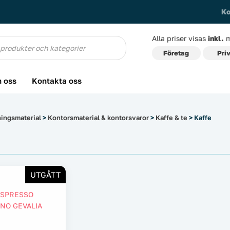
Ko
Alla priser visas
inkl.
m
g
Företag
Pri
 oss
Kontakta oss
ingsmaterial
>
Kontorsmaterial & kontorsvaror
>
Kaffe & te
> Kaffe
UTGÅTT