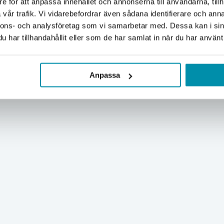
e för att anpassa innehållet och annonserna till användarna, tillh
Företag
Privat
vår trafik. Vi vidarebefordrar även sådana identifierare och anna
nnons- och analysföretag som vi samarbetar med. Dessa kan i sin
Exkl. moms
Inkl. moms
har tillhandahållit eller som de har samlat in när du har använt 
Anpassa