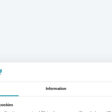
Information
Välkommen till Proffsbutiken
cookies
Jag handlar som: