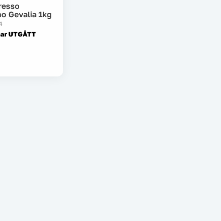
resso
o Gevalia 1kg
4
har UTGÅTT