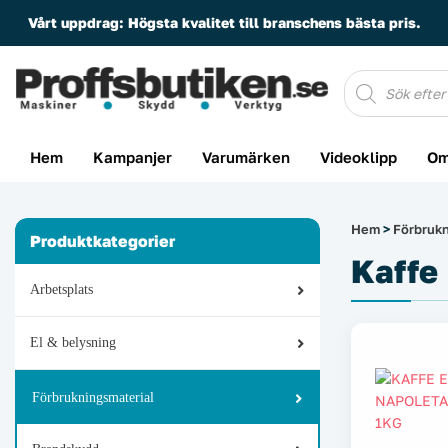
Vårt uppdrag:
Högsta kvalitet till branschens bästa pris.
Produktsöknin
Hem
Kampanjer
Varumärken
Videoklipp
Om
Hem
>
Förbrukn
Produktkategorier
Kaffe
Arbetsplats
El & belysning
Förbrukningsmaterial