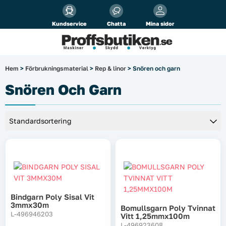
Alla priser visas
inkl.
moms!
Kundservice
Chatta
Mina sidor
Företag
Privat
Produktsökning
Hem
>
Förbrukningsmaterial
>
Rep & linor
> Snören och garn
Arbetsplats
Snören Och Garn
El & belysning
Fordonsbelysning & lastbilstillbehör
Förbrukningsmaterial
Garage & verkstad
Bindgarn Poly Sisal Vit
3mmx30m
Bomullsgarn Poly Tvinnat
Laserinstrument
L-496946203
Vitt 1,25mmx100m
L-496923608