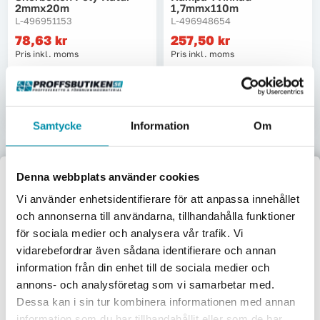
2mmx20m
1,7mmx110m
L-496951153
L-496948654
78,63
kr
257,50
kr
Pris inkl. moms
Pris inkl. moms
Skickas omgående
Skickas omgående
Lägg i varukorgen
Lägg i varukorgen
Samtycke
Information
Om
Denna webbplats använder cookies
Välkommen till
Vi använder enhetsidentifierare för att anpassa innehållet
och annonserna till användarna, tillhandahålla funktioner
Proffsbutiken
Steksnöre Poly Bomull
Tjärmärling Poly Hampa
för sociala medier och analysera vår trafik. Vi
Vit 1mmx40m
2,2mmx130m
L-496951005
L-496948803
vidarebefordrar även sådana identifierare och annan
Jag handlar som:
89,13
kr
503,75
kr
information från din enhet till de sociala medier och
Pris inkl. moms
Pris inkl. moms
Företag
Privat
annons- och analysföretag som vi samarbetar med.
Skickas omgående
Skickas omgående
Dessa kan i sin tur kombinera informationen med annan
Exkl. moms
Inkl. moms
information som du har tillhandahållit eller som de har