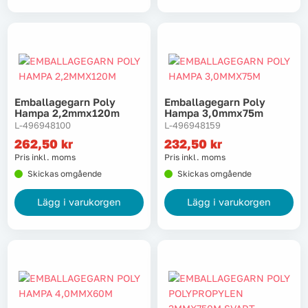
Tvätt
Verktyg
Värme, VVS & inomhusklimat
Emballagegarn Poly
Emballagegarn Poly
Hampa 2,2mmx120m
Hampa 3,0mmx75m
L-496948100
L-496948159
Outlet
262,50
kr
232,50
kr
Pris inkl. moms
Pris inkl. moms
Skickas omgående
Skickas omgående
Hem
Kampanjer
Lägg i varukorgen
Lägg i varukorgen
Varumärken
Videoklipp
Om oss
Kontakta oss