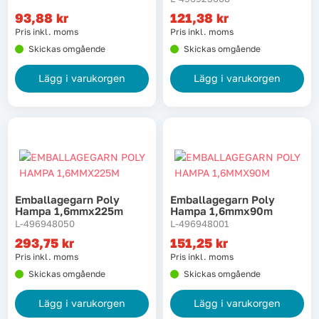
93,88
kr
121,38
kr
Lyft, transport & materialhantering
Pris inkl. moms
Pris inkl. moms
Skickas omgående
Skickas omgående
Maskiner
Lägg i varukorgen
Lägg i varukorgen
Maskintillbehör & förbrukning
Mätinstrument
Oljor & kem
Emballagegarn Poly
Emballagegarn Poly
Skydd & kläder
Hampa 1,6mmx225m
Hampa 1,6mmx90m
L-496948050
L-496948001
Svets
293,75
kr
151,25
kr
Pris inkl. moms
Pris inkl. moms
Skickas omgående
Skickas omgående
Tryckluft
Lägg i varukorgen
Lägg i varukorgen
Trädgård & utemiljö