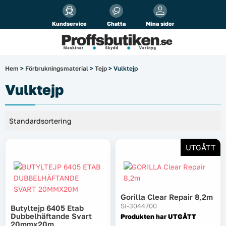
Alla priser visas
inkl.
moms!
Kundservice
Chatta
Mina sidor
Företag
Privat
Produktsökning
Hem
>
Förbrukningsmaterial
>
Tejp
> Vulktejp
Arbetsplats
Vulktejp
El & belysning
Fordonsbelysning & lastbilstillbehör
UTGÅTT
Förbrukningsmaterial
Garage & verkstad
Gorilla Clear Repair 8,2m
SI-3044700
Butyltejp 6405 Etab
Laserinstrument
Dubbelhäftande Svart
Produkten har UTGÅTT
20mmx20m