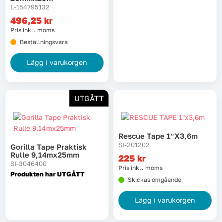
L-154795132
Lyft, transport & materialhantering
496,25
kr
Pris inkl. moms
Maskiner
Beställningsvara
Lägg i varukorgen
Maskintillbehör & förbrukning
Mätinstrument
UTGÅTT
Oljor & kem
Rescue Tape 1″x3,6m
Skydd & kläder
SI-201202
Gorilla Tape Praktisk
Rulle 9,14mx25mm
225
kr
SI-3046400
Svets
Pris inkl. moms
Produkten har UTGÅTT
Skickas omgående
Tryckluft
Lägg i varukorgen
Trädgård & utemiljö