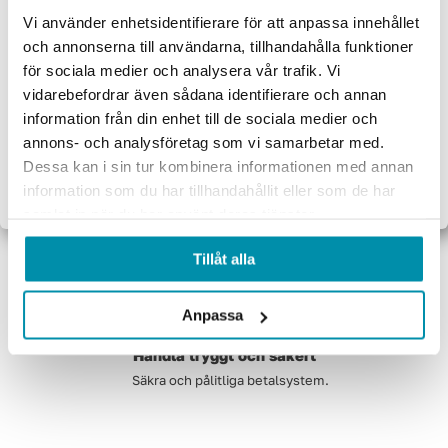
Välkommen till
Vi använder enhetsidentifierare för att anpassa innehållet
och annonserna till användarna, tillhandahålla funktioner
Proffsbutiken
för sociala medier och analysera vår trafik. Vi
vidarebefordrar även sådana identifierare och annan
Jag handlar som:
information från din enhet till de sociala medier och
Företag
Privat
annons- och analysföretag som vi samarbetar med.
Handla privat eller som företag
Dessa kan i sin tur kombinera informationen med annan
Exkl. moms
Inkl. moms
Vi behandlar ordern direkt
information som du har tillhandahållit eller som de har
samlat in när du har använt deras tjänster.
Tillåt alla
Anpassa
Handla tryggt och säkert
Säkra och pålitliga betalsystem.