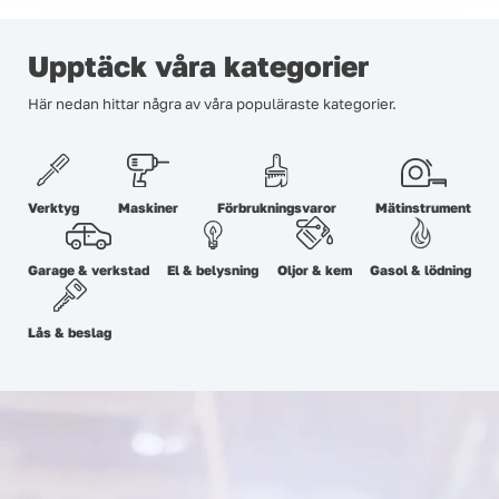
Upptäck våra kategorier
Här nedan hittar några av våra populäraste kategorier.
Verktyg
Maskiner
Förbrukningsvaror
Mätinstrument
Garage & verkstad
El & belysning
Oljor & kem
Gasol & lödning
Lås & beslag