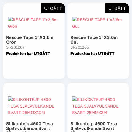
UTGÅTT
UTGÅTT
Tvätt
Verktyg
Rescue Tape 1″x3,6m
Rescue Tape 1″x3,6m
Grön
Gul
Värme, VVS & inomhusklimat
SI-201207
SI-201205
Produkten har UTGÅTT
Produkten har UTGÅTT
Outlet
Hem
Kampanjer
Varumärken
Videoklipp
Om oss
Kontakta oss
Silikontejp 4600 Tesa
Silikontejp 4600 Tesa
Självvulkande Svart
Självvulkande Svart