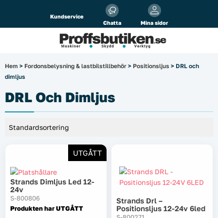
Alla priser visas
inkl.
moms!
Kundservice
Chatta
Mina sidor
Företag
Privat
Produktsökning
Hem
>
Fordonsbelysning & lastbilstillbehör
>
Positionsljus
> DRL och
dimljus
Arbetsplats
DRL Och Dimljus
El & belysning
Fordonsbelysning & lastbilstillbehör
UTGÅTT
Förbrukningsmaterial
Garage & verkstad
Strands Dimljus Led 12-
24v
S-800806
Strands Drl –
Laserinstrument
Positionsljus 12-24v 6led
Produkten har UTGÅTT
S-800271