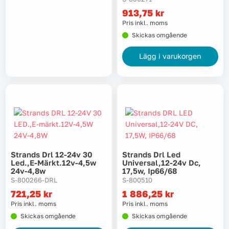
913,75
kr
Lyft, transport & materialhantering
Pris inkl. moms
Skickas omgående
Maskiner
Lägg i varukorgen
Maskintillbehör & förbrukning
Mätinstrument
Oljor & kem
Skydd & kläder
Strands Drl 12-24v 30
Strands Drl Led
Led.,e-Märkt.12v-4,5w
Universal,12-24v Dc,
24v-4,8w
17,5w, Ip66/68
Svets
S-800266-DRL
S-800510
721,25
kr
1 886,25
kr
Tryckluft
Pris inkl. moms
Pris inkl. moms
Skickas omgående
Skickas omgående
Trädgård & utemiljö