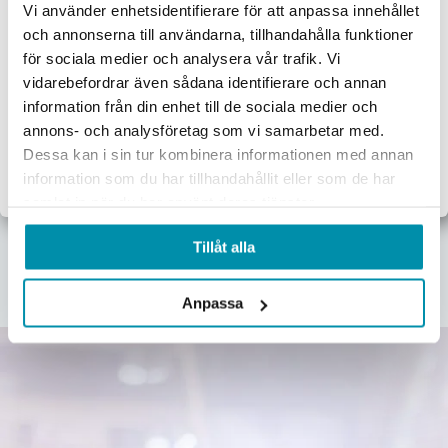
Välkommen till
Vi använder enhetsidentifierare för att anpassa innehållet
Upptäck våra kategorier
och annonserna till användarna, tillhandahålla funktioner
Proffsbutiken
för sociala medier och analysera vår trafik. Vi
Här nedan hittar några av våra populäraste kategorier.
vidarebefordrar även sådana identifierare och annan
Jag handlar som:
information från din enhet till de sociala medier och
Företag
Privat
annons- och analysföretag som vi samarbetar med.
Dessa kan i sin tur kombinera informationen med annan
Exkl. moms
Inkl. moms
Verktyg
Maskiner
Förbrukningsvaror
Mätinstrument
information som du har tillhandahållit eller som de har
samlat in när du har använt deras tjänster.
Garage & verkstad
El & belysning
Oljor & kem
Gasol & lödning
Tillåt alla
Lås & beslag
Anpassa