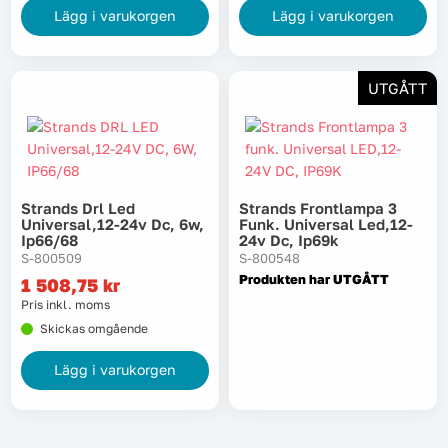
Lägg i varukorgen
Lägg i varukorgen
Tvätt
UTGÅTT
Verktyg
Värme, VVS & inomhusklimat
Outlet
Strands Drl Led
Strands Frontlampa 3
Universal,12-24v Dc, 6w,
Funk. Universal Led,12-
Ip66/68
24v Dc, Ip69k
S-800509
S-800548
Produkten har UTGÅTT
1 508,75
kr
Hem
Kampanjer
Pris inkl. moms
Skickas omgående
Varumärken
Videoklipp
Lägg i varukorgen
Om oss
Kontakta oss