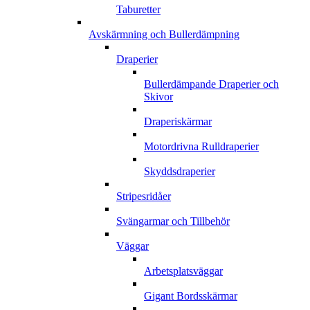
Taburetter
Avskärmning och Bullerdämpning
Draperier
Bullerdämpande Draperier och
Skivor
Draperiskärmar
Motordrivna Rulldraperier
Skyddsdraperier
Stripesridåer
Svängarmar och Tillbehör
Väggar
Arbetsplatsväggar
Gigant Bordsskärmar