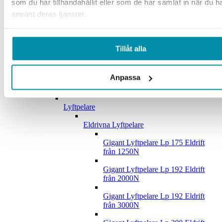
som du har tillhandahållit eller som de har samlat in när du h
använt deras tjänster.
Lunchrum
Whiteboard
Tillåt alla
Krok och Panel
Upphängningskrokar
Anpassa
Verktygspaneler
Lyftpelare
Eldrivna Lyftpelare
Gigant Lyftpelare Lp 175 Eldrift
från 1250N
Gigant Lyftpelare Lp 192 Eldrift
från 2000N
Gigant Lyftpelare Lp 192 Eldrift
från 3000N