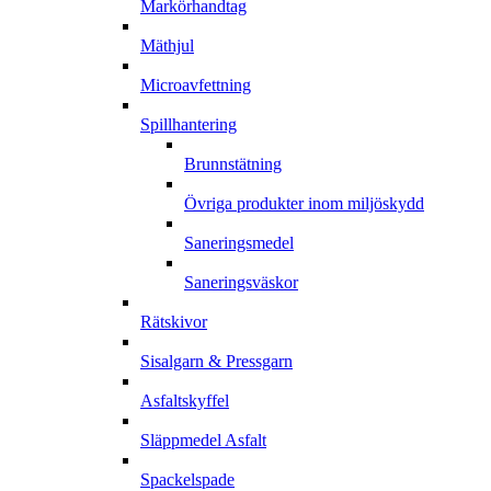
Markörhandtag
Mäthjul
Microavfettning
Spillhantering
Brunnstätning
Övriga produkter inom miljöskydd
Saneringsmedel
Saneringsväskor
Rätskivor
Sisalgarn & Pressgarn
Asfaltskyffel
Släppmedel Asfalt
Spackelspade