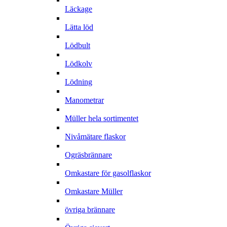
Läckage
Lätta löd
Lödbult
Lödkolv
Lödning
Manometrar
Müller hela sortimentet
Nivåmätare flaskor
Ogräsbrännare
Omkastare för gasolflaskor
Omkastare Müller
övriga brännare