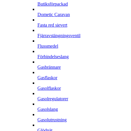
Butiksförpackad
Dometic Caravan
Fasta red sievert
Fjärravstängningsventil
Flussmedel
Förbindelseslang
Gasbrännare
Gasflaskor
Gasolflaskor
Gasolregulatorer
Gasolslang
Gasolutrustning
Glödnät