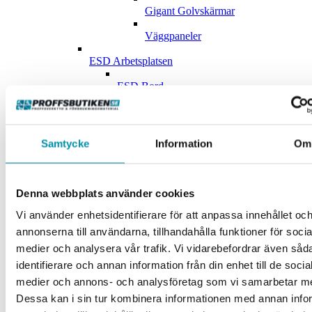
Gigant Golvskärmar
Väggpaneler
ESD Arbetsplatsen
ESD Bord
Esd-Tillbehör
Golvställ och Väggsystem
Samtycke
Information
Om
Golvställ
Väggsystem
Denna webbplats använder cookies
Kontor och Lunchrumsmöbler
Vi använder enhetsidentifierare för att anpassa innehållet oc
annonserna till användarna, tillhandahålla funktioner för socia
Anslagstavlor
medier och analysera vår trafik. Vi vidarebefordrar även såd
Datortillbehör
identifierare och annan information från din enhet till de socia
medier och annons- och analysföretag som vi samarbetar m
Konferensrum
Dessa kan i sin tur kombinera informationen med annan info
Kontorsrum