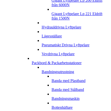
Gigant Lyftpelare Lp 200 Eldrift
från 6000N
Gigant Lyftpelare Lp 221 Eldrift
från 1500N
Hydrauldrivna Lyftpelare
Lägesställare
Pneumatiskt Drivna Lyftpelare
Vevdrivna Lyftpelare
Packbord & Packarbetsstationer
Bandningsutrustning
Banda med Plastband
Banda med Stålband
Bandningsmaskin
Bottenhäftare