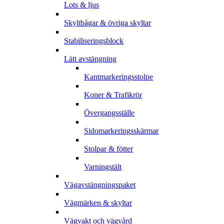
Lots & ljus
Skyltbågar & övriga skyltar
Stabiliseringsblock
Lätt avstängning
Kantmarkeringsstolpe
Koner & Trafikrör
Övergangsställe
Sidomarkeringsskärmar
Stolpar & fötter
Varningstält
Vägavstängningspaket
Vägmärken & skyltar
Vägvakt och vägvård