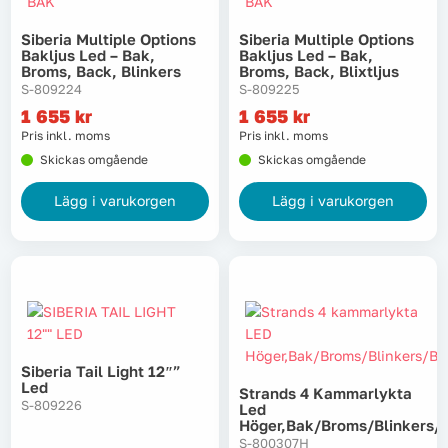
Siberia Multiple Options
Siberia Multiple Options
Bakljus Led – Bak,
Bakljus Led – Bak,
Broms, Back, Blinkers
Broms, Back, Blixtljus
S-809224
S-809225
1 655
kr
1 655
kr
Pris inkl. moms
Pris inkl. moms
Skickas omgående
Skickas omgående
Lägg i varukorgen
Lägg i varukorgen
Siberia Tail Light 12″”
Led
Strands 4 Kammarlykta
S-809226
Led
Höger,bak/broms/blinkers/
S-800307H