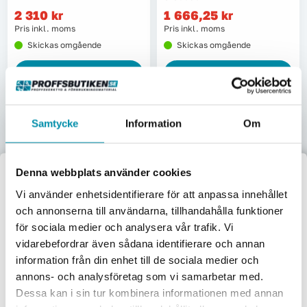
2 310
kr
1 666,25
kr
Pris inkl. moms
Pris inkl. moms
Skickas omgående
Skickas omgående
Lägg i varukorgen
Lägg i varukorgen
Samtycke
Information
Om
Denna webbplats använder cookies
Välkommen till
Vi använder enhetsidentifierare för att anpassa innehållet
Strands 4 Kammarlykta
Strands 4 Kammarlykta
och annonserna till användarna, tillhandahålla funktioner
Led I
Led
Proffsbutiken
för sociala medier och analysera vår trafik. Vi
Par,bak,broms,blinkers,back,dim
Vänster,bak/broms/blinker
S-800307-KIT
S-800307V
vidarebefordrar även sådana identifierare och annan
Jag handlar som:
2 057,50
kr
1 666,25
kr
information från din enhet till de sociala medier och
Pris inkl. moms
Pris inkl. moms
Företag
Privat
annons- och analysföretag som vi samarbetar med.
Skickas omgående
Skickas omgående
Dessa kan i sin tur kombinera informationen med annan
Exkl. moms
Inkl. moms