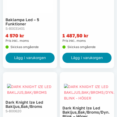
Lyft, transport & materialhantering
Baklampa Led – 5
Maskiner
Funktioner
S-80031401
Maskintillbehör & förbrukning
4 570
kr
1 487,50
kr
Pris inkl. moms
Pris inkl. moms
Mätinstrument
Skickas omgående
Skickas omgående
Lägg i varukorgen
Lägg i varukorgen
Oljor & kem
Skydd & kläder
Svets
Tryckluft
Dark Knight Ize Led
Bakljus,bak/broms
Dark Knight Ize Led
S-800620
Bakljus,bak/broms/dyn.
Trädgård & utemiljö
Blink – Höger