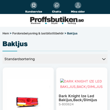
Alla priser visas
inkl.
moms!
Kundservice
Chatta
Mina sidor
Företag
Privat
Produktsökning
Hem
>
Fordonsbelysning & lastbilstillbehör
> Bakljus
Arbetsplats
Bakljus
El & belysning
Fordonsbelysning & lastbilstillbehör
Förbrukningsmaterial
Garage & verkstad
Dark Knight Ize Led
Bakljus,back/dimljus
Laserinstrument
S-800624