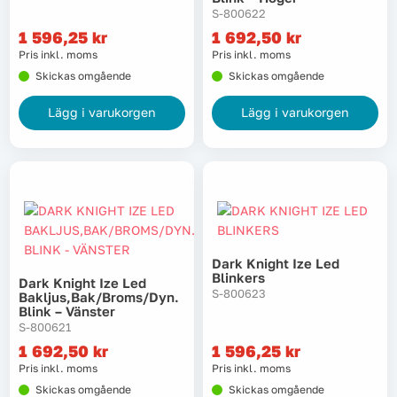
S-800622
1 596,25
kr
1 692,50
kr
Tvätt
Pris inkl. moms
Pris inkl. moms
Skickas omgående
Skickas omgående
Verktyg
Lägg i varukorgen
Lägg i varukorgen
Värme, VVS & inomhusklimat
Outlet
Hem
Kampanjer
Dark Knight Ize Led
Blinkers
Dark Knight Ize Led
S-800623
Bakljus,bak/broms/dyn.
Blink – Vänster
Varumärken
Videoklipp
S-800621
1 692,50
kr
1 596,25
kr
Om oss
Kontakta oss
Pris inkl. moms
Pris inkl. moms
Skickas omgående
Skickas omgående