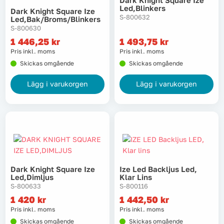
Led,blinkers
Dark Knight Square Ize
S-800632
Led,bak/broms/blinkers
S-800630
1 446,25
kr
1 493,75
kr
Pris inkl. moms
Pris inkl. moms
Skickas omgående
Skickas omgående
Lägg i varukorgen
Lägg i varukorgen
Dark Knight Square Ize
Ize Led Backljus Led,
Led,dimljus
Klar Lins
S-800633
S-800116
1 420
kr
1 442,50
kr
Pris inkl. moms
Pris inkl. moms
Skickas omgående
Skickas omgående