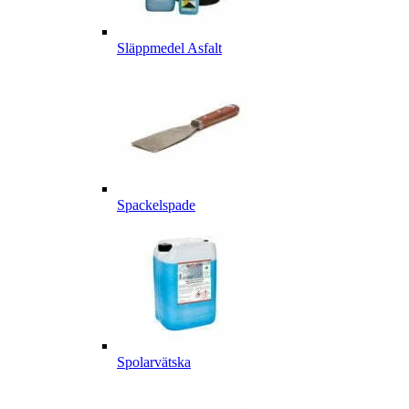
Släppmedel Asfalt
Spackelspade
Spolarvätska