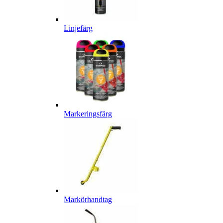
Linjefärg
Markeringsfärg
Markörhandtag