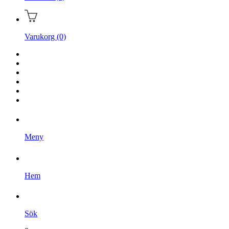
Varukorg (0)
Hem
Kampanjer
Varumärken
Videoklipp
Om oss
Kontakta oss
Meny
Hem
Sök