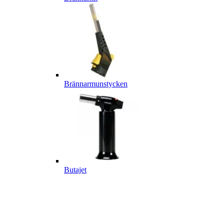
Brännarmunstycken
Butajet