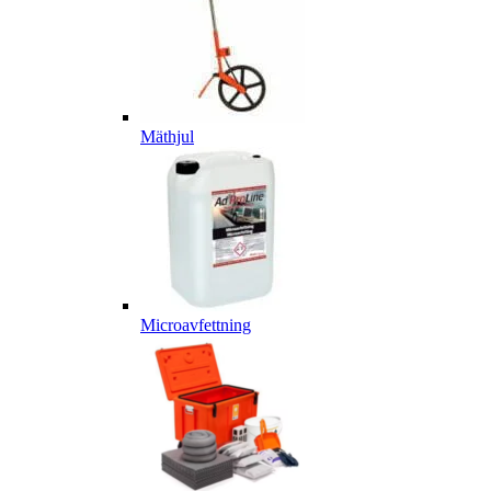
Mäthjul
Microavfettning