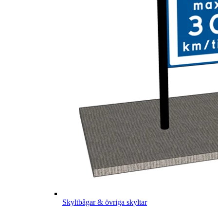
Skyltbågar & övriga skyltar