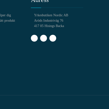
älper dig
Yrkesbutiken Nordic AB
rätt produkt
Aröds Industriväg 76
417 05 Hisings Backa