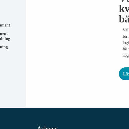
kv
bä
Väl
ment
för
logi
ning
får 
nog
Lä
Adress