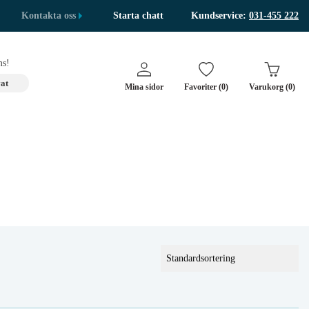
Kontakta oss
Starta chatt
Kundservice:
031-455 222
s!
at
Mina sidor
Favoriter (0)
Varukorg (0)