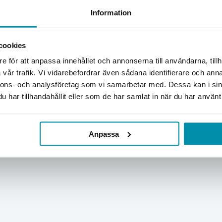
Information
Välkommen till Proffsbutiken
cookies
Jag handlar som:
e för att anpassa innehållet och annonserna till användarna, tillh
Företag
Privat
vår trafik. Vi vidarebefordrar även sådana identifierare och anna
nnons- och analysföretag som vi samarbetar med. Dessa kan i sin
Exkl. moms
Inkl. moms
har tillhandahållit eller som de har samlat in när du har använt 
Anpassa