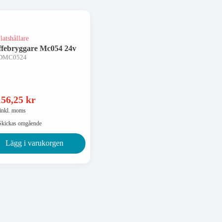
ffebryggare Mc054 24v
TDMC0524
156,25
kr
 inkl. moms
Skickas omgående
Lägg i varukorgen