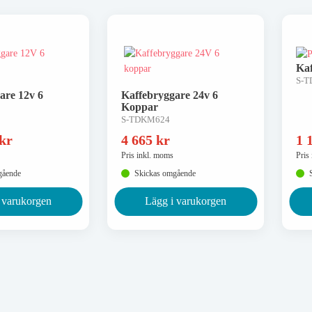
Ka
S-
are 12v 6
Kaffebryggare 24v 6
Koppar
S-TDKM624
kr
4 665
kr
1 
Pris inkl. moms
Pris
gående
Skickas omgående
 varukorgen
Lägg i varukorgen