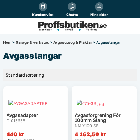
Alla priser visas
inkl.
moms!
Kundservice
Chatta
Mina sidor
Företag
Privat
Produktsökning
Hem
>
Garage & verkstad
>
Avgasutsug & Fläktar
> Avgasslangar
Arbetsplats
Avgasslangar
El & belysning
Fordonsbelysning & lastbilstillbehör
Förbrukningsmaterial
Garage & verkstad
Avgasadapter
Avgasförgrening För
100mm Slang
G-015658
NM-Y100-SB
Laserinstrument
440
kr
4 162,50
kr