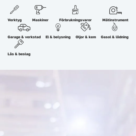
Verktyg
Maskiner
Förbrukningsvaror
Mätinstrument
Garage & verkstad
El & belysning
Oljor & kem
Gasol & lödning
Lås & beslag