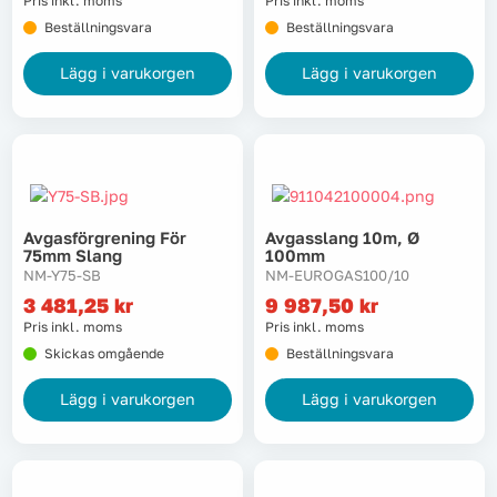
Pris inkl. moms
Pris inkl. moms
Lyft, transport & materialhantering
Beställningsvara
Beställningsvara
Lägg i varukorgen
Lägg i varukorgen
Maskiner
Maskintillbehör & förbrukning
Mätinstrument
Avgasförgrening För
Avgasslang 10m, Ø
75mm Slang
100mm
Oljor & kem
NM-Y75-SB
NM-EUROGAS100/10
3 481,25
kr
9 987,50
kr
Skydd & kläder
Pris inkl. moms
Pris inkl. moms
Skickas omgående
Beställningsvara
Svets
Lägg i varukorgen
Lägg i varukorgen
Tryckluft
Trädgård & utemiljö