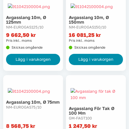
Tvätt
Avgasslang 10m, Ø
Avgasslang 10m, Ø
125mm
150mm
Verktyg
NM-EUROGAS125/10
NM-EUROGAS150/10
9 662,50
kr
16 081,25
kr
Pris inkl. moms
Pris inkl. moms
Värme, VVS & inomhusklimat
Skickas omgående
Skickas omgående
Outlet
Lägg i varukorgen
Lägg i varukorgen
Hem
Kampanjer
Varumärken
Videoklipp
Avgasslang 10m, Ø 75mm
NM-EUROGAS75/10
Avgasslang För Tak Ø
100 Mm
GM-FAGT100
Om oss
Kontakta oss
8 568,75
kr
1 247,50
kr