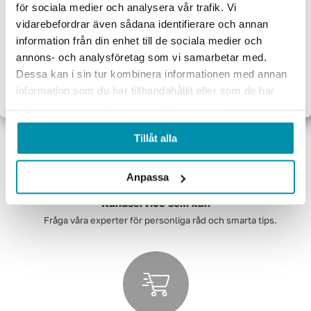
Proffsbutiken
för sociala medier och analysera vår trafik. Vi
vidarebefordrar även sådana identifierare och annan
Jag handlar som:
information från din enhet till de sociala medier och
Företag
Privat
annons- och analysföretag som vi samarbetar med.
Snabba leveranser över hela sverige
Dessa kan i sin tur kombinera informationen med annan
Exkl. moms
Inkl. moms
Fri frakt vid köp över 4 990 kr
information som du har tillhandahållit eller som de har
samlat in när du har använt deras tjänster.
Tillåt alla
Anpassa
Kundservice som kan
Fråga våra experter för personliga råd och smarta tips.