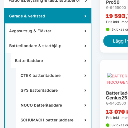
Fordonsbelysning & lastbilstillbehör
Pro50
G-9455000
19 593
Garage & verkstad
Pris inkl. m
Skickas 
Avgasutsug & Fläktar
Lägg i
Batteriladdare & starthjälp
Batteriladdare
CTEK batteriladdare
GYS Batteriladdare
Batterila
Genius25
G-9452500
NOCO batteriladdare
13 070
Pris inkl. m
SCHUMACH batteriladdare
Skickas 