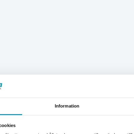
Information
Välkommen till Proffsbutiken
cookies
Jag handlar som: