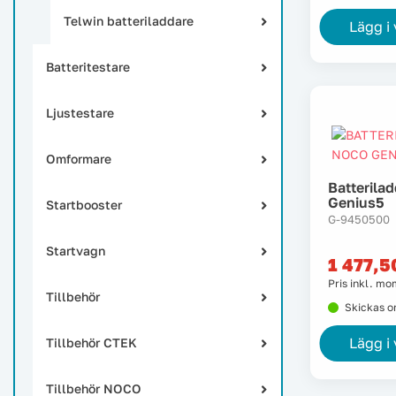
Telwin batteriladdare
Lägg i
Batteritestare
Ljustestare
Omformare
Batterila
Genius5
Startbooster
G-9450500
Startvagn
1 477,
Pris inkl. m
Tillbehör
Skickas 
Lägg i
Tillbehör CTEK
Tillbehör NOCO