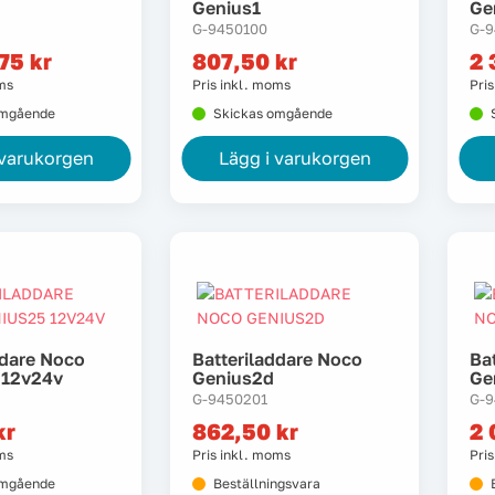
Genius1
Ge
G-9450100
G-9
,75
kr
807,50
kr
2 
oms
Pris inkl. moms
Pri
omgående
Skickas omgående
 varukorgen
Lägg i varukorgen
ddare Noco
Batteriladdare Noco
Ba
 12v24v
Genius2d
Ge
G-9450201
G-
kr
862,50
kr
2 
oms
Pris inkl. moms
Pri
omgående
Beställningsvara