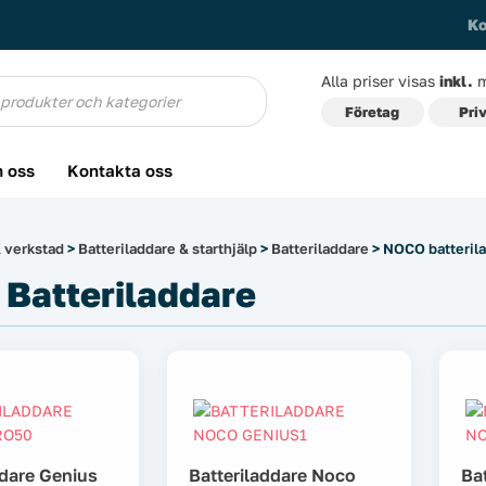
Ko
Alla priser visas
inkl.
m
g
Företag
Pri
 oss
Kontakta oss
 verkstad
>
Batteriladdare & starthjälp
>
Batteriladdare
> NOCO batteril
Batteriladdare
ddare Genius
Batteriladdare Noco
Ba