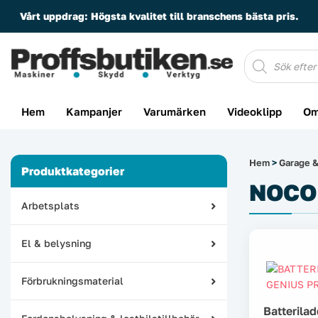
Vårt uppdrag:
Högsta kvalitet till branschens bästa pris.
Produktsöknin
Hem
Kampanjer
Varumärken
Videoklipp
Om
Hem
>
Garage &
Produktkategorier
NOCO 
Arbetsplats
El & belysning
Förbrukningsmaterial
Batterila