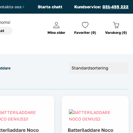
ntakta oss
Starta chatt
Kundservice:
031-455 222
oms!
vat
Mina sidor
Favoriter (0)
Varukorg (0)
addare
tteriladdare Noco
Batteriladdare Noco