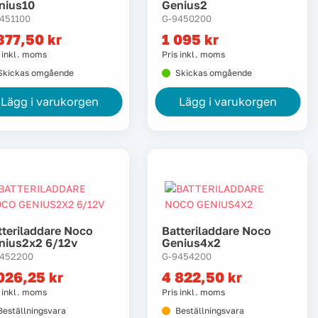
nius10
Genius2
451100
G-9450200
377,50
kr
1 095
kr
s inkl. moms
Pris inkl. moms
Skickas omgående
Skickas omgående
Lägg i varukorgen
Lägg i varukorgen
tteriladdare Noco
Batteriladdare Noco
nius2x2 6/12v
Genius4x2
9452200
G-9454200
026,25
kr
4 822,50
kr
s inkl. moms
Pris inkl. moms
Beställningsvara
Beställningsvara