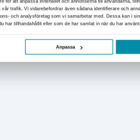
e för att anpassa innehållet och annonserna till användarna, tillh
Företag
Privat
vår trafik. Vi vidarebefordrar även sådana identifierare och anna
nnons- och analysföretag som vi samarbetar med. Dessa kan i sin
Exkl. moms
Inkl. moms
har tillhandahållit eller som de har samlat in när du har använt 
Anpassa