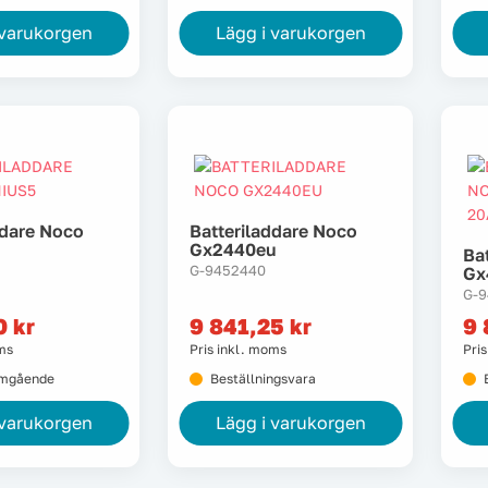
 varukorgen
Lägg i varukorgen
ddare Noco
Batteriladdare Noco
Gx2440eu
Ba
G-9452440
Gx
G-
50
kr
9 841,25
kr
9 
oms
Pris inkl. moms
Pri
omgående
Beställningsvara
 varukorgen
Lägg i varukorgen