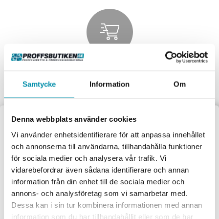
Handla privat eller som företag
Vi behandlar ordern direkt
Samtycke
Information
Om
Denna webbplats använder cookies
Välkommen till
Vi använder enhetsidentifierare för att anpassa innehållet
och annonserna till användarna, tillhandahålla funktioner
Proffsbutiken
för sociala medier och analysera vår trafik. Vi
Handla tryggt och säkert
vidarebefordrar även sådana identifierare och annan
Jag handlar som:
Säkra och pålitliga betalsystem.
information från din enhet till de sociala medier och
Företag
Privat
annons- och analysföretag som vi samarbetar med.
Dessa kan i sin tur kombinera informationen med annan
Exkl. moms
Inkl. moms
information som du har tillhandahållit eller som de har