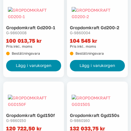
Tvätt
Gropdomkraft Gd200-1
Gropdomkraft Gd200-2
Verktyg
G-9860008
G-9860004
100 013,75
kr
104 545
kr
Värme, VVS & inomhusklimat
Pris inkl. moms
Pris inkl. moms
Beställningsvara
Beställningsvara
Outlet
Lägg i varukorgen
Lägg i varukorgen
Hem
Kampanjer
Varumärken
Videoklipp
Gropdomkraft Ggd150f
Gropdomkraft Ggd150s
G-9860150
G-9860160
Om oss
Kontakta oss
120 722,50
kr
132 033,75
kr