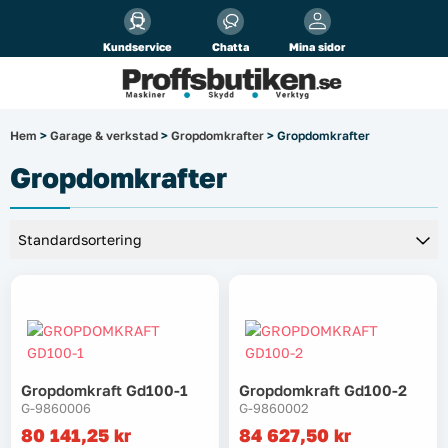
Alla priser visas
inkl.
moms!
Kundservice
Chatta
Mina sidor
Företag
Privat
Produktsökning
Hem
>
Garage & verkstad
>
Gropdomkrafter
> Gropdomkrafter
Arbetsplats
Gropdomkrafter
El & belysning
Fordonsbelysning & lastbilstillbehör
Förbrukningsmaterial
Garage & verkstad
Gropdomkraft Gd100-1
Gropdomkraft Gd100-2
G-9860006
G-9860002
Laserinstrument
80 141,25
kr
84 627,50
kr