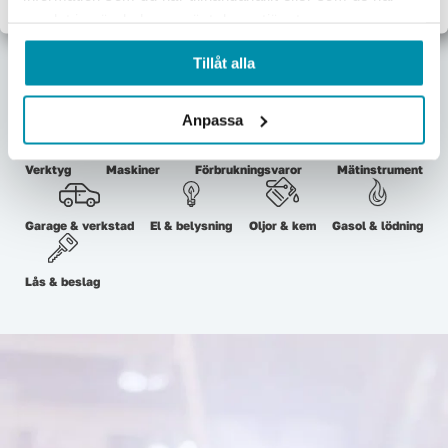
samlat in när du har använt deras tjänster.
Upptäck våra kategorier
Tillåt alla
Här nedan hittar några av våra populäraste kategorier.
Anpassa
Verktyg
Maskiner
Förbrukningsvaror
Mätinstrument
Garage & verkstad
El & belysning
Oljor & kem
Gasol & lödning
Lås & beslag